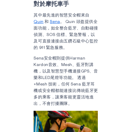
對於摩托車手
其中最先進的智慧安全帽來自
Quin
和
Sena
。 Quin 頭盔提供全
面功能，如全整合藍牙、自動碰撞
偵測、SOS 信標、緊急警報，以
及可直接連接由五鑽石級中心監控
的 911 緊急服務。
Sena安全帽則提供Harman
Kardon音效、Mesh、藍牙對講
機，以及智慧型手機連接GPS、音
樂和LED尾燈等功能。 透過
+Mesh 技術，任何 Sena 藍牙耳
機或安全帽都能連接比傳統藍牙更
多的乘客，讓乘客能更靈活地進
出，不會打擾團隊。