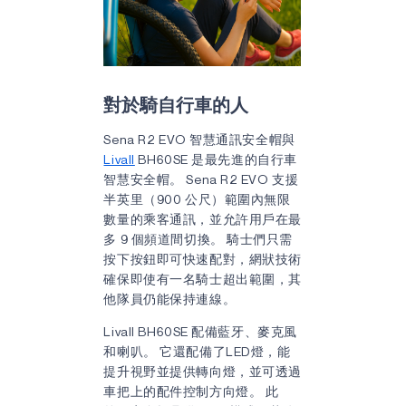
對於騎自行車的人
Sena R2 EVO 智慧通訊安全帽與
Livall
BH60SE 是最先進的自行車
智慧安全帽。 Sena R2 EVO 支援
半英里（900 公尺）範圍內無限
數量的乘客通訊，並允許用戶在最
多 9 個頻道間切換。 騎士們只需
按下按鈕即可快速配對，網狀技術
確保即使有一名騎士超出範圍，其
他隊員仍能保持連線。
Livall BH60SE 配備藍牙、麥克風
和喇叭。 它還配備了LED燈，能
提升視野並提供轉向燈，並可透過
車把上的配件控制方向燈。 此