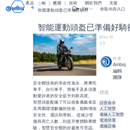
產品
AI
應用
技術
關於我們
支援
首頁
博客
Video title
TW
存取內容入口
智能運動頭盔已準備好騎行
智
能
運
動
頭
盔
已
準
備
好
騎
醫療保健
blueSPOT
部落格
內容入口網
OK
May 10.
工業邊緣
graphiqSPOT
職業
詞彙表
23
智能遙控器
neuralSPOT
讓我們共同建設未來
線上支援
作者
智慧家庭和建築
secureSPOT
活動
我們的合作
Ambiq
智慧卡
SPOT
投資者關係
資源
編輯
團隊
可穿戴設備
turboSPOT
訊息
影像資料庫
安全帽技術的革命性進步，將摩托
車手、自行車手、滑板手及多項運
遊戲
合作成功亮點
購買地點
標籤
動愛好者的安全提升到新高度。
耳戴式裝置
為什麼選擇 Ambiq
常見問題
智慧頭盔配備了可以收集佩戴者及
語音命令
其周圍環境數據的技術，能夠增強
人工智慧
什麼是邊緣 AI？
邊緣人工智慧
安全性、通訊和導航。 從減少受
電池供電
傷與死亡人數，到提升整體騎乘體
邊緣設備
驗，智慧安全帽的好處無可否認。