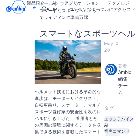
製品紹介
AI
アプリケーション
テクノロジー
ホーム
ブログ
Video title
JP
コンテンツポータルにアクセス
スマートなスポーツヘルメット
でライディング準備万端
ヘルスケア
blueSPOT
OK
ス
マ
ー
ト
な
ス
ポ
ー
ツ
ヘ
ル
インダストリアル・エッジ
graphiqSPOT
May 10.
23
スマート・リモコン
neuralSPOT
スマートホームとビル
secureSPOT
著者
Ambiq
スマートカード
SPOT
編集
ウェアラブル
turboSPOT
チー
ヘルメット技術における革命的な
ム
ゲーミング
進歩は、モーターサイクリスト、
自転車乗り、スケーター、マルチ
ヒアラブル
タグ
スポーツ愛好家の安全性を次のレ
ベルに引き上げた。 着用者とそ
エッジデバイス
の周囲の環境に関するデータを収
AI
音声コマンド
集できる技術を搭載したスマート