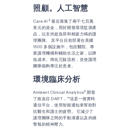
照顧。人工智慧
4
Care.AI
最近籌集了兩千七百萬
美元的資金，用於開發環境監測產
品，以支持超負荷和精疲力竭的護
理團隊。 其平台目前部署在美國
1500 多個設施中，包括醫院、專
業護理機構和輔助生活之家，以降
低成本、簡化冗餘流程，並使護理
團隊能夠專注於患者。
環境臨床分析
5
Ambient Clinical Analytics
開發
了敗血症 DART，™這是一個實時
通信平台，使用智能通知來幫助對
抗醫生和護士的疲勞。 它減少了
護理團隊之間的手動溝通以及持續
警報的精神壓力。