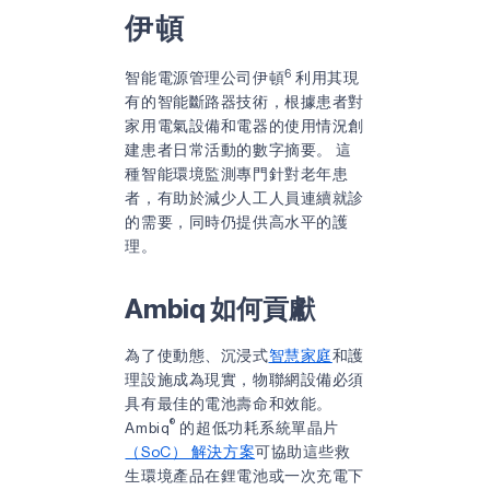
伊頓
6
智能電源管理公司伊頓
利用其現
有的智能斷路器技術，根據患者對
家用電氣設備和電器的使用情況創
建患者日常活動的數字摘要。 這
種智能環境監測專門針對老年患
者，有助於減少人工人員連續就診
的需要，同時仍提供高水平的護
理。
Ambiq 如何貢獻
為了使動態、沉浸式
智慧家庭
和護
理設施成為現實，物聯網設備必須
具有最佳的電池壽命和效能。
®
Ambiq
的超低功耗系統單晶片
（SoC） 解決方案
可協助這些救
生環境產品在鋰電池或一次充電下