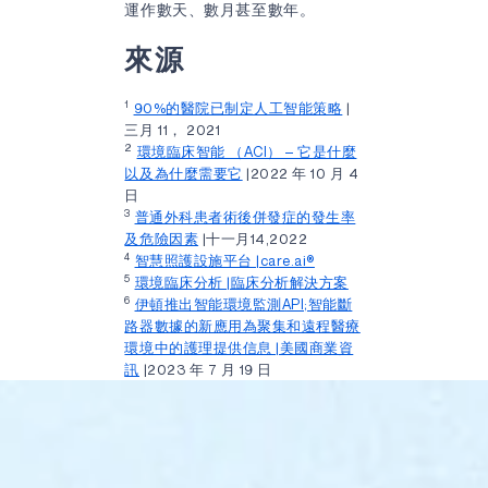
運作數天、數月甚至數年。
來源
1
90%的醫院已制定人工智能策略
|
三月 11， 2021
2
環境臨床智能 （ACI） – 它是什麼
以及為什麼需要它
|2022 年 10 月 4
日
3
普通外科患者術後併發症的發生率
及危險因素
|十一月14,2022
4
智慧照護設施平台 |care.ai®
5
環境臨床分析 |臨床分析解決方案
6
伊頓推出智能環境監測API;智能斷
路器數據的新應用為聚集和遠程醫療
環境中的護理提供信息 |美國商業資
訊
|2023 年 7 月 19 日