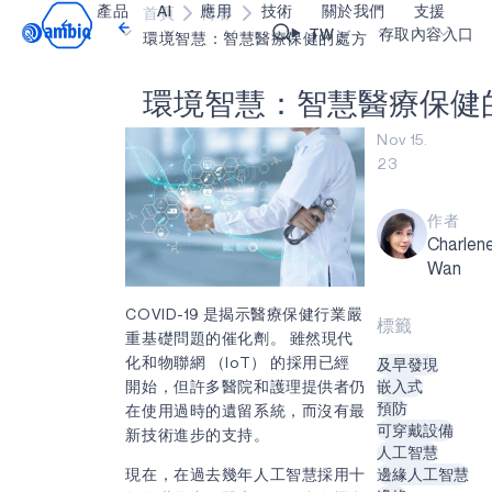
產品
AI
應用
技術
關於我們
支援
首頁
博客
Video title
TW
存取內容入口
環境智慧：智慧醫療保健的處方
環
境
智
慧
：
智
慧
醫
療
保
健
醫療保健
blueSPOT
部落格
內容入口網
OK
Nov 15.
工業邊緣
graphiqSPOT
職業
詞彙表
23
智能遙控器
neuralSPOT
讓我們共同建設未來
線上支援
作者
智慧家庭和建築
secureSPOT
活動
我們的合作
Charlen
智慧卡
SPOT
投資者關係
資源
Wan
可穿戴設備
turboSPOT
訊息
影像資料庫
COVID-19 是揭示醫療保健行業嚴
標籤
重基礎問題的催化劑。 雖然現代
遊戲
合作成功亮點
購買地點
化和物聯網 （IoT） 的採用已經
及早發現
耳戴式裝置
為什麼選擇 Ambiq
常見問題
開始，但許多醫院和護理提供者仍
嵌入式
預防
在使用過時的遺留系統，而沒有最
什麼是邊緣 AI？
可穿戴設備
新技術進步的支持。
人工智慧
現在，在過去幾年人工智慧採用十
邊緣人工智慧