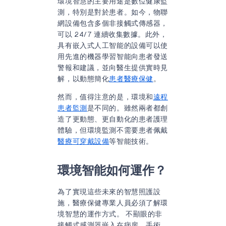
環境智慧的主要用途是數位健康監
測，特別是對於患者。如今，物聯
網設備包含多個非接觸式傳感器，
可以 24/7 連續收集數據。此外，
具有嵌入式人工智能的設備可以使
用先進的機器學習智能向患者發送
警報和建議，並向醫生提供實時見
解，以動態簡化
患者醫療保健
。
然而，值得注意的是，環境和
遠程
患者監測
是不同的。雖然兩者都創
造了更動態、更自動化的患者護理
體驗，但環境監測不需要患者佩戴
醫療可穿戴設備
等智能技術。
環境智能如何運作？
為了實現這些未來的智慧照護設
施，醫療保健專業人員必須了解環
境智慧的運作方式。 不顯眼的非
接觸式感測器嵌入在病房、手術