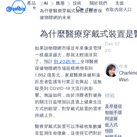
產品
AI
應用
技術
關於我們
支援
首頁
博客
Video title
TW
存取內容入口
為什麼醫療穿戴式裝置是醫療保
健物聯網的未來
醫療保健
blueSPOT
部落格
內容入口網
OK
為
什
麼
醫
療
穿
戴
式
裝
置
是
工業邊緣
graphiqSPOT
職業
詞彙表
Dec 07.
如果說物聯網市場近年來像滾雪球
20
智能遙控器
neuralSPOT
讓我們共同建設未來
線上支援
一樣越滾越大，那就太輕描淡寫
了。預計
到 2025 年，
全球醫療
智慧家庭和建築
secureSPOT
活動
我們的合作
作者
保健物聯網市場規模將增長到
Charlen
智慧卡
SPOT
投資者關係
資源
1,882 億美元。家庭醫療保健和遠
Wan
距患者監護等行業正在興起，這無
可穿戴設備
turboSPOT
訊息
影像資料庫
疑受到 COVID-19 大流行的影
響。無論如何，由於消費者對健身
標籤
遊戲
合作成功亮點
購買地點
的關注日益增加以及過上健康生活
及早發現
耳戴式裝置
為什麼選擇 Ambiq
常見問題
方式的願望，對穿戴式裝置的需求
智能手環
持續上升。
什麼是邊緣 AI？
阿波羅
嵌入式
醫療穿戴式裝置可以準確收集數據
預防
並監測生命徵象，這使得它們對於
智慧手錶