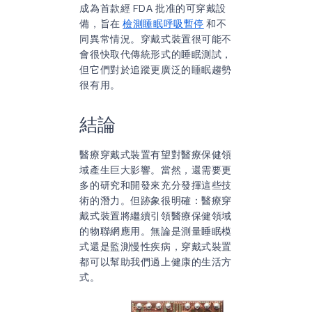
成為首款經 FDA 批准的可穿戴設
備，旨在
檢測睡眠呼吸暫停
和不
同異常情況。穿戴式裝置很可能不
會很快取代傳統形式的睡眠測試，
但它們對於追蹤更廣泛的睡眠趨勢
很有用。
結論
醫療穿戴式裝置有望對醫療保健領
域產生巨大影響。當然，還需要更
多的研究和開發來充分發揮這些技
術的潛力。但跡象很明確：醫療穿
戴式裝置將繼續引領醫療保健領域
的物聯網應用。無論是測量睡眠模
式還是監測慢性疾病，穿戴式裝置
都可以幫助我們過上健康的生活方
式。