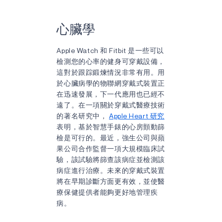
心臟學
Apple Watch 和 Fitbit 是一些可以
檢測您的心率的健身可穿戴設備，
這對於跟踪鍛煉情況非常有用。用
於心臟病學的物聯網穿戴式裝置正
在迅速發展，下一代應用也已經不
遠了。在一項關於穿戴式醫療技術
的著名研究中，
Apple Heart 研究
表明，基於智慧手錶的心房顫動篩
檢是可行的。最近，強生公司與蘋
果公司合作監督一項大規模臨床試
驗，該試驗將篩查該病症並檢測該
病症進行治療。未來的穿戴式裝置
將在早期診斷方面更有效，並使醫
療保健提供者能夠更好地管理疾
病。