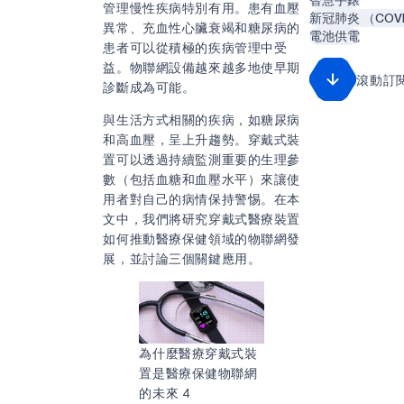
管理慢性疾病特別有用。患有血壓
新冠肺炎 （COVI
異常、充血性心臟衰竭和糖尿病的
電池供電
患者可以從積極的疾病管理中受
益。物聯網設備越來越多地使早期
滾動訂
診斷成為可能。
與生活方式相關的疾病，如糖尿病
和高血壓，呈上升趨勢。穿戴式裝
置可以透過持續監測重要的生理參
數（包括血糖和血壓水平）來讓使
用者對自己的病情保持警惕。在本
文中，我們將研究穿戴式醫療裝置
如何推動醫療保健領域的物聯網發
展，並討論三個關鍵應用。
為什麼醫療穿戴式裝
置是醫療保健物聯網
的未來 4