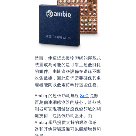
然而，使這些支援物聯網的穿戴式
裝置成為可能的是可靠且超低能耗
的組件。由於這些設備在邊緣不斷
收集數據，因此它們需要確保其處
理器能夠以低電荷執行這些任務。
Ambiq 的超低功耗無線
SoC
是數
百萬個連網感測器的核心，這些感
測器可實現關鍵醫療保健領域的關
鍵技術，包括低功耗藍牙。由
Ambiq 產品提供支持的網絡傳感
器和其他智能設備可以繼續增長和
發展。