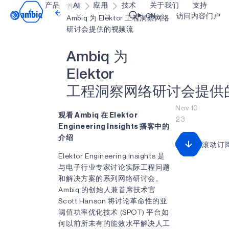
产品
AI
应用
技术
关于我们
支持
首页
活动
Video title
CN
访问内容门户
Ambiq 为 Elektor 工程洞察网络
研讨会提供的视频流
医疗健康
blueSPOT
博客
内容门户网
OK
A
m
b
i
q
为
工业边缘
graphiqSPOT
职业生涯
术语表
E
l
e
k
t
o
r
智能遥控器
neuralSPOT
让我们共创未来
在线支持
工
程
洞
察
网
络
研
讨
会
提
供
智能家居和楼宇
secureSPOT
活动
我们的合作
Nov 10.
观看 Ambiq 在 Elektor
23
智能卡
SPOT
投资者关系
资源
Engineering Insights 播客中的
介绍
可穿戴设备
turboSPOT
消息
视频资料库
滚动订
Elektor Engineering Insights 是
游戏
合作伙伴关系的成功亮点
购买地点
与电子行业专家讨论实际工程问题
和解决方案的系列网络研讨会。
可听戴设备
为何选择 Ambiq
常见问题
Ambiq 的创始人兼首席技术官
什么是边缘 AI？
Scott Hanson 将讨论革命性的亚
阈值功率优化技术 (SPOT) 平台如
何以前所未有的能效水平解决人工