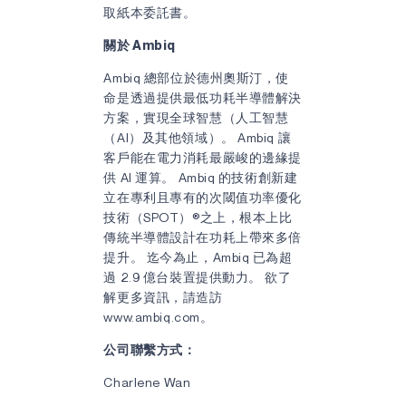
取紙本委託書。
關於 Ambiq
Ambiq 總部位於德州奧斯汀，使
命是透過提供最低功耗半導體解決
方案，實現全球智慧（人工智慧
（AI）及其他領域）。 Ambiq 讓
客戶能在電力消耗最嚴峻的邊緣提
供 AI 運算。 Ambiq 的技術創新建
立在專利且專有的次閾值功率優化
技術（SPOT）®之上，根本上比
傳統半導體設計在功耗上帶來多倍
提升。 迄今為止，Ambiq 已為超
過 2.9 億台裝置提供動力。 欲了
解更多資訊，請造訪
www.ambiq.com。
公司聯繫方式：
Charlene Wan