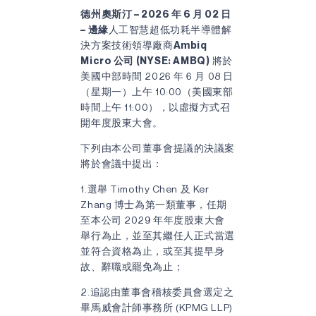
德州奧斯汀 – 2026 年 6 月 02 日
– 邊緣
人工智慧超低功耗半導體解
決方案技術領導廠商
Ambiq
Micro 公司 (NYSE: AMBQ)
將於
美國中部時間 2026 年 6 月 08 日
（星期一）上午 10:00（美國東部
時間上午 11:00），以虛擬方式召
開年度股東大會。
下列由本公司董事會提議的決議案
將於會議中提出：
1.選舉 Timothy Chen 及 Ker
Zhang 博士為第一類董事，任期
至本公司 2029 年年度股東大會
舉行為止，並至其繼任人正式當選
並符合資格為止，或至其提早身
故、辭職或罷免為止；
2.追認由董事會稽核委員會選定之
畢馬威會計師事務所 (KPMG LLP)