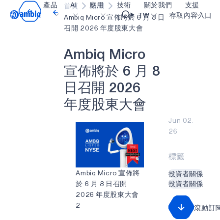
產品
AI
應用
技術
關於我們
支援
首頁
新聞
Video title
TW
存取內容入口
Ambiq Micro 宣佈將於 6 月 8 日
召開 2026 年度股東大會
醫療保健
blueSPOT
部落格
內容入口網
OK
A
m
b
i
q
M
i
c
r
o
工業邊緣
graphiqSPOT
職業
詞彙表
宣
佈
將
於
6
月
8
智能遙控器
neuralSPOT
讓我們共同建設未來
線上支援
日
召
開
2
0
2
6
智慧家庭和建築
secureSPOT
活動
我們的合作
年
度
股
東
大
會
智慧卡
SPOT
投資者關係
資源
Jun 02.
26
可穿戴設備
turboSPOT
訊息
影像資料庫
遊戲
合作成功亮點
購買地點
標籤
耳戴式裝置
為什麼選擇 Ambiq
常見問題
Ambiq Micro 宣佈將
投資者關係
於 6 月 8 日召開
投資者關係
什麼是邊緣 AI？
2026 年度股東大會
2
滾動訂