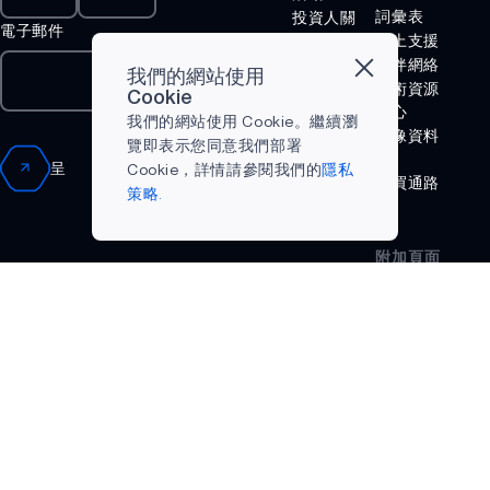
HELIAAOT
詞彙表
投資人關
電子郵件
係
線上支援
VOICE-ON-
法律聲明
夥伴網絡
SPOT
我們的網站使用
新聞
技術資源
Cookie
中心
成功案例
APOLLOICD
我們的網站使用 Cookie。繼續瀏
影像資料
為什麼選
覽即表示您同意我們部署
HARVESTKIT
庫
擇 Ambiq
呈
Cookie，詳情請參閱我們的
隱私
購買通路
什麼是邊
策略.
AM1815
緣 AI？
APOLLO4
附加頁面
Terms and
APOLLO4 BLUE
Conditions
APOLLO4 LITE
隱私策略
APOLLO4 PLUS
ATOMIQ110
ATOMIQ110B
ATOMIQ120