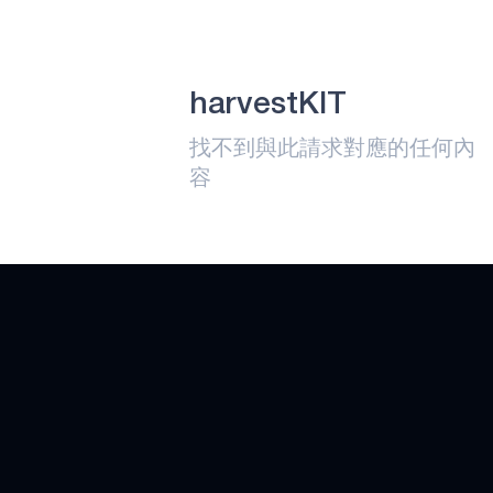
應用
原子術
harvestKIT
阿波羅330B
PLUS
找不到與此請求對應的任何內
技術
容
藍點
渦輪光斑
心態小貓
神經斑點
阿波羅510
阿波羅510B
阿波羅510精簡版