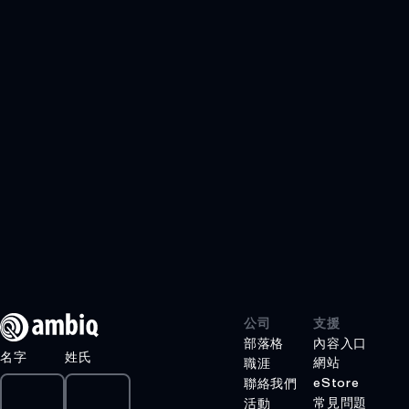
阿波羅510B精簡
版
阿波羅510D精簡
版
醫療保健
工業邊緣
智慧遙控器
遊戲
GRAPHIQSPOT
圖形
安全SPOT
公司
支援
部落格
內容入口
SPOT
名字
姓氏
網站
職涯
產品
eStore
聯絡我們
常見問題
活動