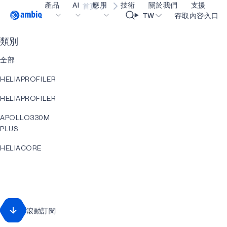
產品
AI
應用
技術
關於我們
支援
首頁
Video title
TW
存取內容入口
類別
醫療保健
blueSPOT
部落格
內容入口網
OK
全部
工業邊緣
graphiqSPOT
職業
詞彙表
HELIAPROFILER
智能遙控器
neuralSPOT
讓我們共同建設未來
線上支援
HELIAPROFILER
智慧家庭和建築
secureSPOT
活動
我們的合作
APOLLO330M
智慧卡
SPOT
投資者關係
資源
PLUS
可穿戴設備
turboSPOT
訊息
影像資料庫
HELIACORE
遊戲
合作成功亮點
購買地點
EVENT
耳戴式裝置
為什麼選擇 Ambiq
常見問題
直升機RT
什麼是邊緣 AI？
APOLLO330
滾動訂閱
PLUS