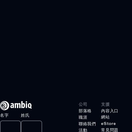
阿波羅510B精簡
版
阿波羅510D精簡
版
醫療保健
工業邊緣
智慧遙控器
遊戲
GRAPHIQSPOT
圖形
安全SPOT
公司
支援
部落格
內容入口
SPOT
名字
姓氏
網站
職涯
產品
eStore
聯絡我們
常見問題
活動