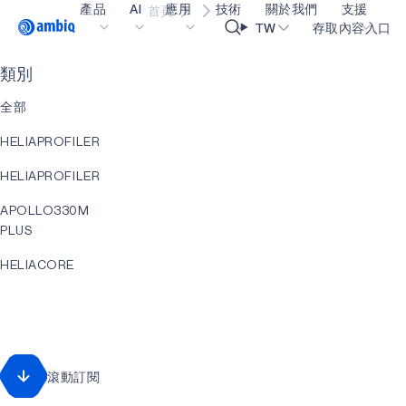
產品
AI
應用
技術
關於我們
支援
首頁
Video title
TW
存取內容入口
類別
醫療保健
blueSPOT
部落格
內容入口網
OK
全部
工業邊緣
graphiqSPOT
職業
詞彙表
HELIAPROFILER
智能遙控器
neuralSPOT
讓我們共同建設未來
線上支援
HELIAPROFILER
智慧家庭和建築
secureSPOT
活動
我們的合作
APOLLO330M
智慧卡
SPOT
投資者關係
資源
PLUS
可穿戴設備
turboSPOT
訊息
影像資料庫
HELIACORE
遊戲
合作成功亮點
購買地點
EVENT
耳戴式裝置
為什麼選擇 Ambiq
常見問題
直升機RT
什麼是邊緣 AI？
APOLLO330
滾動訂閱
PLUS