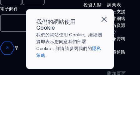
HELIAAOT
詞彙表
投資人關
電子郵件
係
線上支援
VOICE-ON-
法律聲明
夥伴網絡
SPOT
我們的網站使用
新聞
技術資源
Cookie
中心
成功案例
APOLLOICD
我們的網站使用 Cookie。繼續瀏
影像資料
為什麼選
覽即表示您同意我們部署
HARVESTKIT
庫
擇 Ambiq
呈
Cookie，詳情請參閱我們的
隱私
購買通路
什麼是邊
策略.
AM1815
緣 AI？
APOLLO4
附加頁面
Terms and
APOLLO4 BLUE
Conditions
APOLLO4 LITE
隱私策略
APOLLO4 PLUS
ATOMIQ110
ATOMIQ110B
ATOMIQ120