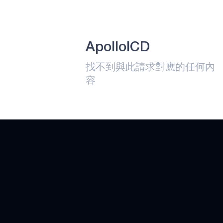
應用
原子術
ApolloICD
阿波羅330B
PLUS
找不到與此請求對應的任何內
技術
容
藍點
渦輪光斑
心態小貓
神經斑點
阿波羅510
阿波羅510B
阿波羅510精簡版