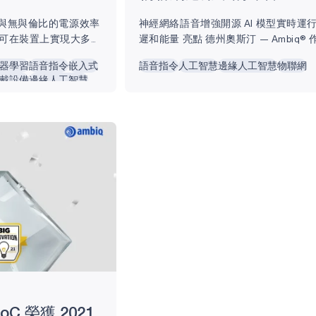
加速與無與倫比的電源效率
神經網絡語音增強開源 AI 模型實時運
 即可在裝置上實現大多數
遲和能量 亮點 德州奧斯汀 — Ambiq®
州奧斯汀，2024 年 3
功耗半導體解決方案的先驅，能帶來多
器學習
語音指令
嵌入式
語音指令
人工智慧
邊緣人工智慧
物聯網
是物聯網設備超能效半導體的
效率提升，推出了神經網路語音增強
戴設備
邊緣人工智慧
pollo510，這是
（NNSE），這是其 neuralSPOT Mode
首款成員，它具有獨特的優
最新新增產品。 這個高度優化的 AI 模
在、實用且有意義的人
消除裝置語音的背景雜訊，讓在嘈雜環
0 MCU 是對硬體和軟體的
清晰捕捉語音。 與所有 Ambiq ModelZ
rtex-M55® CPU 和
樣，NNSE 包含腳本與工具，協助開發
程式新增語音去噪功能。...
 SoC 榮獲 2021