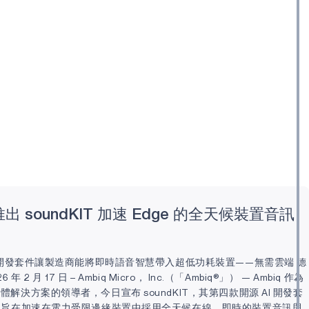
 推出 soundKIT 加速 Edge 的全天候裝置音訊
I 開發套件讓製造商能將即時語音智慧帶入超低功耗裝置——無需雲端 德
年 2 月 17 日 – Ambiq Micro， Inc.（「Ambiq®」） — Ambiq 作為
解決方案的領導者，今日宣布 soundKIT，其第四款開源 AI 開發套
，旨在加速在電力受限邊緣裝置中採用全天候在線、即時的裝置音訊與