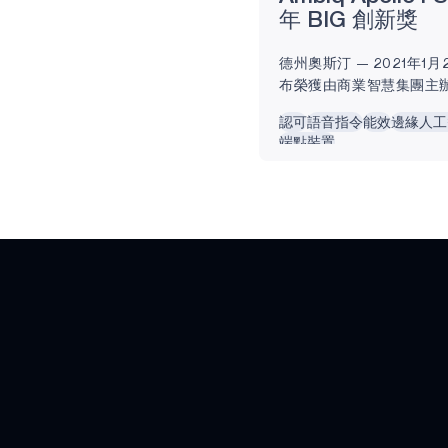
年 BIG 創新獎
AM0805
德州奧斯汀 — 2021年1月2
AM0815
布榮獲由商業智慧集團主辦的
獎 得主。 Apollo4 系
AM1805
認可
語音指令
能效
邊緣人工
四代系統處理器解決方案，建
端點裝置
SPOT® 平台上。 有了 Ap
APOLLO340
供電的邊緣裝置現在都能
APOLLO340B
充電或標準鋰電池下持續
甚至數年。...
APOLLO340M
APOLLO4 BLUE
LITE
APOLLO4 BLUE
APOLLO4 BLUE
PLUS
APOLLO3 BLUE