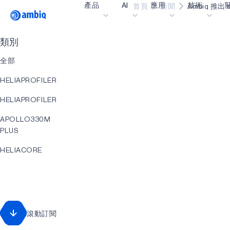
產品
AI
應用
技術
首頁
新聞
Ambiq 推出
Video title
類別
醫療保健
blueSPOT
部
全部
工業邊緣
graphiqSPOT
職
HELIAPROFILER
智能遙控器
neuralSPOT
讓
HELIAPROFILER
智慧家庭和建築
secureSPOT
活
APOLLO330M
智慧卡
SPOT
投
PLUS
可穿戴設備
turboSPOT
訊
HELIACORE
遊戲
合
EVENT
耳戴式裝置
為什
直升機RT
什
APOLLO330
滾動訂閱
PLUS