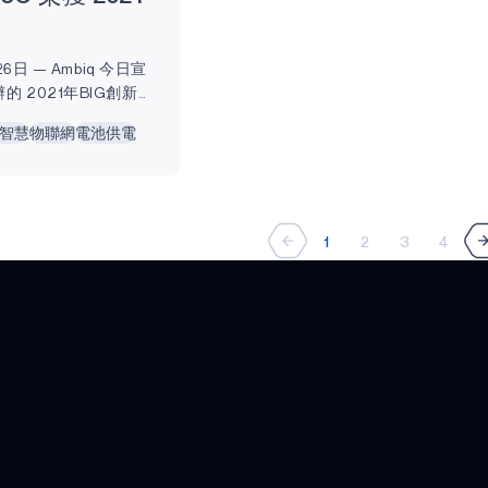
6日 — Ambiq 今日宣
 2021年BIG創新大
統單晶片（SoC）系列是第
智慧
物聯網
電池供電
立在 Ambiq 的
ollo4 SoC，所有電池
持續運作，並能在一次
運作數天、數週、數月
1
2
3
4