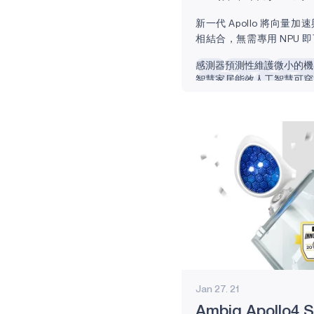
HELIAAOT
新一代 Apollo 將向量
VOICE-ON-
相結合，無需專用 NPU
SPOT
AI 推理 功能亮點 德克薩斯
感測器
預測性維護
微小的機
月 26 日 – Ambiq 
APOLLOICD
智慧家居
能效
人工智慧
可穿
技術領導者，正在推出全新 A
物聯網
端點裝置
Apollo5 SoC 系列的
HARVESTKIT
勢，可以開啟 真正無處不
AM1815
工智慧時代。 Apollo51
全面改造，充分利用 Arm® Co
APOLLO4
Arm...
APOLLO4 BLUE
APOLLO4 LITE
APOLLO4 PLUS
ATOMIQ110
ATOMIQ110B
Jan 27. 21
Ambiq Apollo4
ATOMIQ120