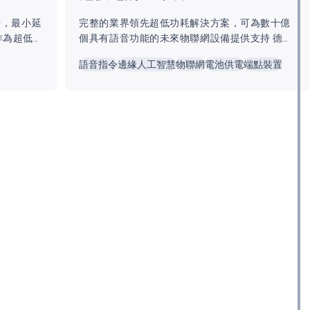
行，最小延
完整的業界領先超低功耗解決方案，可為數十億
 作為超低
個具有語音功能的未來物聯網設備提供支持 德州
倍的能源
奧斯汀——Ambiq 是一家在超低功耗晶片系統
語音指令
邊緣人工智慧
物聯網
電池供電
端點裝置
（SoC）與即時時脈（RTC）領域享有盛譽的技
lZoo 的
術領導者，今日推出了全新的 Ambiq Voice-on-
型能即時
SPOT® （VoS）套件，專為製造商設計，以更快
境中也能
的上市時間將語音指令引入物聯網裝置。 VoS 套
oo 元件一
件旨在於 MCU 與系統層級提供完整的超低功耗
者為應用
解決方案，整合 Ambiq 的硬體與軟體與周邊設備
及第三方 IP，包括使用 DSP Concepts 的
Audio...