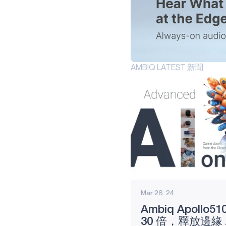
阿波羅510B精簡
版
阿波羅510D精簡
版
醫療保健
AMBIQ LATEST 新聞
工業邊緣
智慧遙控器
遊戲
GRAPHIQSPOT
圖形
安全SPOT
SPOT
Mar 26. 24
Ambiq Apollo
產品
30 倍，釋放邊緣 