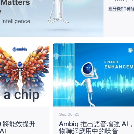
語音智慧。 s
直升機RT
神
商與 AI 
鍵字偵測、
要求 系統。 
置的代表性能
Scott...
Sep 05. 23
510 將能效提升
Ambiq 推出語音增強 AI
AI
物聯網應用中的噪音