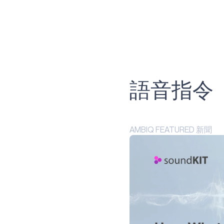
應用
原子術
阿波羅330B
PLUS
技術
語音指令
藍點
渦輪光斑
AMBIQ FEATURED 新聞
心態小貓
神經斑點
阿波羅510
阿波羅510B
阿波羅510精簡版