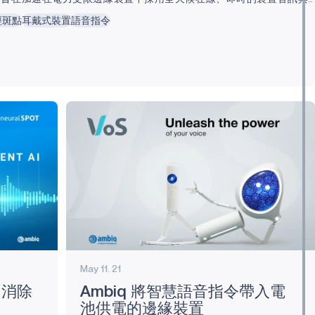
oundKIT 專為 Ambiq 超低功耗的片上系統（SoC）打造，讓裝置製造
經斑點
耳戴式裝置
語音指令
團隊能 設計、驗證並部署可量產的音訊 AI 功能——包括語音活動偵測、關
語音增強及說話者識別——同時符合嵌入式的嚴格功耗、延遲與可靠性
Ambiq 技術長 Scott Hanson 表示：「始終連線音訊正迅速成為邊緣裝
力，但電力、延遲與雲端依賴一直阻礙製造商前行，」Ambiq 技術長
May 11. 21
，消除
Ambiq 將智慧語音指令帶入電
池供電的邊緣裝置