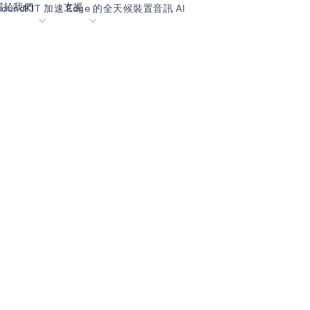
關於我們
支援
 soundKIT 加速 Edge 的全天候裝置音訊 AI
落格
內容入口網站
業
詞彙表
OK
我們共同建設未來
線上支援
動
我們的合作夥伴
資者關係
資源
息
影像資料庫
作成功亮點
購買地點
麼選擇 Ambiq
常見問題
麼是邊緣 AI？