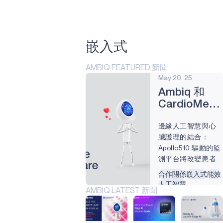
應用
原子術
嵌入式
阿波羅330B
PLUS
AMBIQ FEATURED 新聞
技術
May 20. 25
Ambiq 和
藍點
CardioMedi
渦輪光斑
提供統一的
邊緣人工智慧與心
醫療心臟護
心態小貓
臟護理的結合：
理解決方案
Apollo510 驅動的監
神經斑點
測平台將改變患者
的治療結果 德克薩
阿波羅510
合作關係
嵌入式
能效
斯州奧斯汀，2025
人工智慧
AMBIQ LATEST 新聞
阿波羅510B
年 5 月 20 日 – 邊緣
邊緣人工智慧
人工智能超低功耗
阿波羅510精簡版
解決方案的技術領