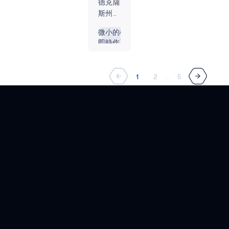
德克薩
HELIAAOT
擬議
廳舉行
日宣布
Ambiq
備上推理，Medive
斯州奧
首次
德州奧
其
Micro，
可以實現即時異常
VOICE-ON-
斯汀，
公開
斯汀
Apollo510
Inc.
檢測、實時患者警
微小的機器學習
SPOT
2025
即時作系統
—
系統單
（簡稱
報和預測洞察，從
募股
年 7
嵌入式
2026
晶片
「Ambi
而大大減少與基於
APOLLOICD
的註
月 7
人工智慧
年3月
（SoC）
作為邊
雲的通信相關的延
冊聲
日——
邊緣人工智慧
HARVESTKIT
10日
現已支
緣人工
遲問題。Apollo510
1
2
...
5
明
邊緣人
—
援於
智慧超
雙 SDIO 架構使
工智能
AM1815
Ambiq
Edge
低功耗
Medive 能夠同時運
超低功
Micro，
Impulse™
半導體
行高吞吐量 Wi-Fi
APOLLO4
耗半導
Inc.
開發平
解決方
和 eMMC...
體解決
APOLLO4 BLUE
（簡稱
台，使
案的技
方案的
「Ambiq®」）
開發者
術領導
技術領
APOLLO4 LITE
，作為
能夠為
者，今
導者
邊緣人
邊緣裝
日發表
APOLLO4 PLUS
Ambiq
工智慧
置打造
兩款專
Micro，
超低功
並部署
為
ATOMIQ110
Inc.
耗半導
高效能
Ambiq
（“Ambiq”）
ATOMIQ110B
體解決
且可擴
Apollo
今天宣
方案的
展的
系統單
佈，它
ATOMIQ120