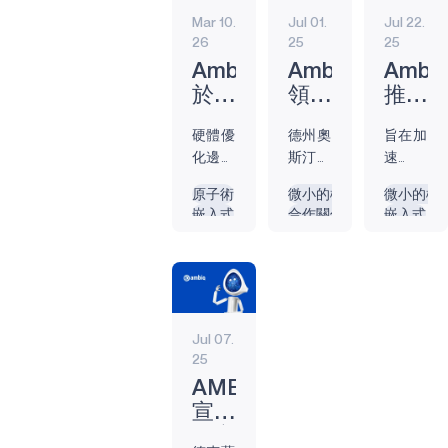
導者 Ambiq® 宣佈與
阿波羅510B精簡
Mar 10.
Jul 01.
Jul 22.
屢獲殊榮的健康技
版
26
25
25
術創新者
CardioMedive 建立
阿波羅510D精簡
Ambiq
Ambiq
Ambi
戰略合作伙伴關
版
於
領先
推出
係，通過 Medive
Embedded
的邊
兩款
醫療保健
硬體優
德州奧
旨在加
（由 Apollo510 提供
World
緣人
全新
化邊緣
斯汀，
速
支持的先進模塊化
2026
工智
的邊
工業邊緣
人工智
2025
Apollo
健康監測平台）徹
展示
慧
緣
原子術
微小的機器學習
微小的機
慧執行
年7月
SoC
底改變心血管護
智慧遙控器
嵌入式
合作關係
嵌入式
超低
SoC
AI
時會議
1日 —
超低功
理。 突破性技術創
嵌入式
人工智慧
功耗
現正
執行
遊戲
預定於
Ambiq®
耗AI部
新 透過邊緣人工智
能效
邊緣人工
邊緣
踏上
環境
3月10
作為邊
署的發
慧改變醫療保健可
人工智慧
GRAPHIQSPOT
AI
Edge
解決
日上午
緣人工
射 德
及性 Medive 使用人
邊緣人工智慧
圖形
SoC
Impulse
方案
10：
智慧超
克薩斯
工智能驅動的分析
30至
低功耗
州奧斯
在從診所到患者家
與
之路
Jul 07.
安全SPOT
11：
半導體
汀，
中的各種環境中提
25
NPU
00在
解決方
2025
供醫院級心血管洞
SPOT
創新
AMBIQ MICRO, INC.
展商論
案的技
年7月
察。通過利用
宣布
產品
壇3-
術領導
22日
Apollo510 強大的邊
提交
611展
者，今
–
緣計算功能進行設