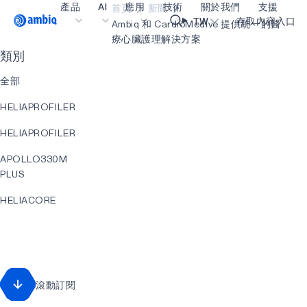
產品
AI
應用
技術
關於我們
支援
首頁
新聞
Video title
TW
存取內容入口
Ambiq 和 CardioMedive 提供統一的醫
療心臟護理解決方案
類別
醫療保健
blueSPOT
部落格
內容入口網
OK
全部
工業邊緣
graphiqSPOT
職業
詞彙表
HELIAPROFILER
智能遙控器
neuralSPOT
讓我們共同建設未來
線上支援
HELIAPROFILER
智慧家庭和建築
secureSPOT
活動
我們的合作
APOLLO330M
智慧卡
SPOT
投資者關係
資源
PLUS
可穿戴設備
turboSPOT
訊息
影像資料庫
HELIACORE
遊戲
合作成功亮點
購買地點
EVENT
耳戴式裝置
為什麼選擇 Ambiq
常見問題
直升機RT
什麼是邊緣 AI？
APOLLO330
滾動訂閱
PLUS