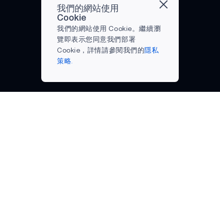
置、身
理工作
型的效
響，無
APOLLO3 BLUE
我們的網站使用
體佩戴
負載
能與能
法保證
THIN
Cookie
式人工
中，與
源效
擬議發
我們的網站使用 Cookie。繼續瀏
智慧及
其前身
率，以
APOLLO3 BLUE
行是否
覽即表示您同意我們部署
邊緣裝
Apollo4
滿足邊
PLUS
或何時
Cookie，詳情請參閱我們的
隱私
置的全
Plus
緣運算
完成。
策略.
天候智
相比，
環境的
APOLLO3
擬發行
慧。
性能提
獨特需
的普通
APOLLO2
推動
高了
求。...
股數量
Atomiq™
10
和擬議
投資者關係
在
倍，能
發行的
Edge
耗降低
APOLLO2 THIN
價格範
公司
支援
AI 的
了 3...
圍尚未
部落格
內容入口
霧氣運算
進程...
名字
姓氏
確定。
網站
職涯
Ambiq
eStore
聯絡我們
智慧遙控器
打算申
常見問題
活動
新冠肺炎
請將其
詞彙表
投資人關
電子郵件
（COVID-19）
普通股
係
線上支援
在紐約
法律聲明
夥伴網絡
智慧卡
證券交
新聞
技術資源