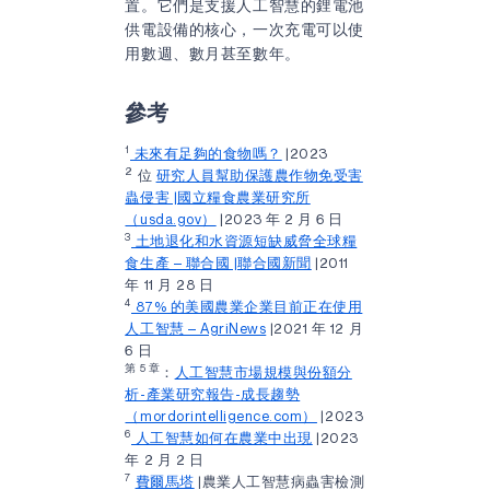
置。它們是支援人工智慧的鋰電池
供電設備的核心，一次充電可以使
用數週、數月甚至數年。
參考
1
未來有足夠的食物嗎？
|2023
2
位
研究人員幫助保護農作物免受害
蟲侵害 |國立糧食農業研究所
（usda.gov）
|2023 年 2 月 6 日
3
土地退化和水資源短缺威脅全球糧
食生產 – 聯合國 |聯合國新聞
|2011
年 11 月 28 日
4
87% 的美國農業企業目前正在使用
人工智慧 – AgriNews
|2021 年 12 月
6 日
第 5 章
：
人工智慧市場規模與份額分
析-產業研究報告-成長趨勢
（mordorintelligence.com）
|2023
6
人工智慧如何在農業中出現
|2023
年 2 月 2 日
7
費爾馬塔
|農業人工智慧病蟲害檢測