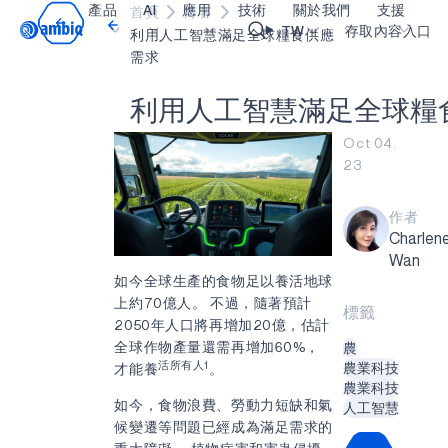
產品
AI
應用
技術
關於我們
支援
首頁
博客
Video title
TW
存取內容入口
利用人工智慧滿足全球糧食供應
需求
醫療保健
blueSPOT
部落格
內容入口網
OK
利
用
人
工
智
慧
滿
足
全
球
糧
工業邊緣
graphiqSPOT
職業
詞彙表
Oct 04.
23
智能遙控器
neuralSPOT
讓我們共同建設未來
線上支援
智慧家庭和建築
secureSPOT
活動
我們的合作
作者
Charlen
智慧卡
SPOT
投資者關係
資源
Wan
可穿戴設備
turboSPOT
訊息
影像資料庫
如今全球生產的食物足以養活地球
上約70億人。 不過，隨著預計
標籤
遊戲
合作成功亮點
購買地點
2050年人口將再增加20億，估計
全球作物產量還需再增加60%，
農
耳戴式裝置
為什麼選擇 Ambiq
常見問題
活所有人1
農業科技
才能養
。
什麼是邊緣 AI？
農業科技
如今，食物浪費、勞動力短缺和氣
人工智慧
候變遷等問題已經成為滿足需求的