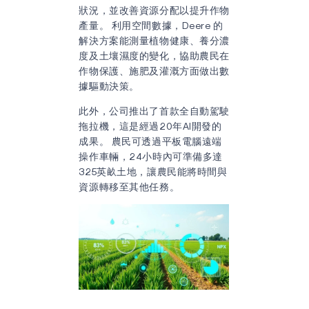
狀況，並改善資源分配以提升作物
產量。 利用空間數據，Deere 的
解決方案能測量植物健康、養分濃
度及土壤濕度的變化，協助農民在
作物保護、施肥及灌溉方面做出數
據驅動決策。
此外，公司推出了首款全自動駕駛
拖拉機，這是經過20年AI開發的
成果。 農民可透過平板電腦遠端
操作車輛，24小時內可準備多達
325英畝土地，讓農民能將時間與
資源轉移至其他任務。