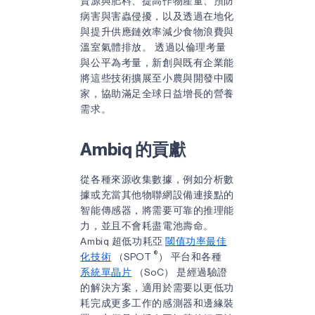
資源與肥料、提高作物產量、預防
病害與害蟲侵擾，以及透過在地化
與提升供應鏈效率減少食物浪費與
溫室氣體排放。 透過以倫理考量
與公平為考量，新創與既有企業能
將這些技術擴展至小農與開發中國
家，協助滿足全球日益增長的營養
需求。
Ambiq 的貢獻
從各種來源收集數據，例如分析數
據或充當其他物聯網設備連接點的
智能傳感器，將需要可靠的推理能
力，並且不會耗盡電池壽命。
Ambiq 超低功耗亞
閾值功率最佳
®
化技術
（SPOT
） 平台和各種
系統單晶片
（SoC） 是經過驗證
的解決方案，適用於需要以更低功
耗完成更多工作的感測器和邊緣裝