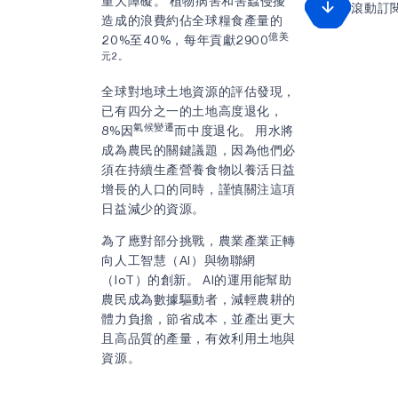
重大障礙。 植物病害和害蟲侵擾
滾動訂
造成的浪費約佔全球糧食產量的
億美
20%至40%，每年貢獻2900
元2。
全球對地球土地資源的評估發現，
已有四分之一的土地高度退化，
氣候變遷
8%因
而中度退化。 用水將
成為農民的關鍵議題，因為他們必
須在持續生產營養食物以養活日益
增長的人口的同時，謹慎關注這項
日益減少的資源。
為了應對部分挑戰，農業產業正轉
向人工智慧（AI）與物聯網
（IoT）的創新。 AI的運用能幫助
農民成為數據驅動者，減輕農耕的
體力負擔，節省成本，並產出更大
且高品質的產量，有效利用土地與
資源。