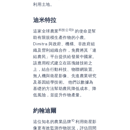
利用土地。
迪米特拉
科技公司9
這家全球農業
的使命是幫
助有限規模生產作物的小農。
Dimitra 與政府、機構、非政府組
織及營利組織合作，免費將其「連
結農民」平台提供給發展中國家。
該應用程式建立在區塊鏈技術之
上，結合行動科技、物聯網裝置、
無人機與衛星影像、先進農業研究
及基因組學技術。 他們以數據為
基礎的方法幫助農民降低成本、降
低風險，並提升作物產量。
約翰迪爾
10
這位知名的農業品牌
利用衛星影
像更有效監測作物狀況，評估田間