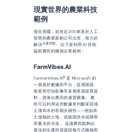
現實世界的農業科技
範例
僅在美國，就有近200家基於人工
智慧的農業新創公司出現，致力於
生產問題。
解決
以下是利用 AI 技術
協助農民的幾個企業範例：
FarmVibes.AI
8
FarmerVibes.AI
是 Microsoft 的
一個基於數據的平台，從感測器、
衛星和空拍影像等多個來源提取資
料，拼湊出農田的連貫圖像。 農
民可以利用這些數據來判斷某區域
土壤和水的長期永續性——例如表
土侵蝕的土地，或能因洪水或降雨
而蓄水的水道。 這讓農民能夠以
最佳的生產與資源回報方式種植和