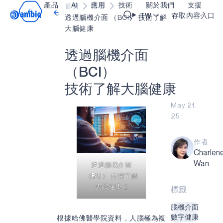
產品
AI
應用
技術
關於我們
支援
首頁
博客
Video title
TW
存取內容入口
透過腦機介面 （BCI） 技術了解
大腦健康
醫療保健
blueSPOT
部落格
內容入口網
OK
透
過
腦
機
介
面
工業邊緣
graphiqSPOT
職業
詞彙表
（
B
C
I
）
智能遙控器
neuralSPOT
讓我們共同建設未來
線上支援
技
術
了
解
大
腦
健
康
智慧家庭和建築
secureSPOT
活動
我們的合作
May 21.
25
智慧卡
SPOT
投資者關係
資源
可穿戴設備
turboSPOT
訊息
影像資料庫
作者
Charlen
遊戲
合作成功亮點
購買地點
Wan
透過腦機介面
耳戴式裝置
為什麼選擇 Ambiq
常見問題
（BCI） 技術了解
大腦健康 2
標籤
什麼是邊緣 AI？
腦機介面
數字健康
根據哈佛醫學院資料，人腦極為複