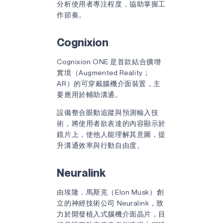
分析使用者專注程度，協助掌握工
作節奏。
Cognixion
Cognixion ONE 是首款結合擴增
實境（Augmented Reality；
AR）的可穿戴腦機介面裝置，主
要應用於輔助溝通。
設備整合眼動追蹤與預測輸入技
術，將使用者欲表達的內容顯示於
鏡片上，使他人能理解其意圖，提
升溝通效率與行動自由度。
Neuralink
由埃隆．馬斯克（Elon Musk）創
立的神經技術公司 Neuralink，致
力於開發植入式腦機介面晶片，目