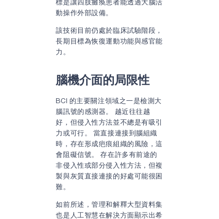
標是讓四肢癱瘓患者能透過大腦活
動操作外部設備。
該技術目前仍處於臨床試驗階段，
長期目標為恢復運動功能與感官能
力。
腦機介面的局限性
BCI 的主要關注領域之一是檢測大
腦訊號的感測器。 越近往往越
好，但侵入性方法並不總是有吸引
力或可行。 當直接連接到腦組織
時，存在形成疤痕組織的風險，這
會阻礙信號。 存在許多有前途的
非侵入性或部分侵入性方法，但複
製與灰質直接連接的好處可能很困
難。
如前所述，管理和解釋大型資料集
也是人工智慧在解決方面顯示出希