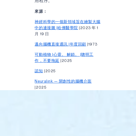
用程序。
來源：
神經科學的一個新領域旨在繪製大腦
中的連接圖 |哈佛醫學院
|2023 年 1
月 19 日
邁向腦機直接通訊 |年度回顧
|1973
可動植物 |心靈。 解鎖。 |聰明工
作，不要拖延
|2025
認知
|2025
Neuralink — 開創性的腦機介面
|2025