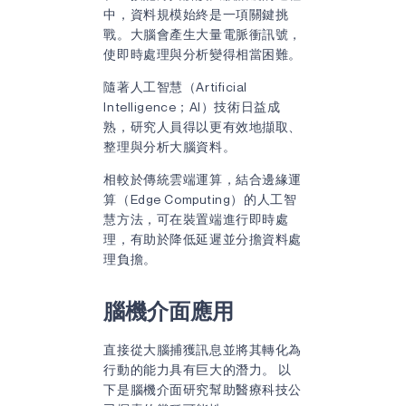
中，資料規模始終是一項關鍵挑
戰。大腦會產生大量電脈衝訊號，
使即時處理與分析變得相當困難。
隨著人工智慧（Artificial
Intelligence；AI）技術日益成
熟，研究人員得以更有效地擷取、
整理與分析大腦資料。
相較於傳統雲端運算，結合邊緣運
算（Edge Computing）的人工智
慧方法，可在裝置端進行即時處
理，有助於降低延遲並分擔資料處
理負擔。
腦機介面應用
直接從大腦捕獲訊息並將其轉化為
行動的能力具有巨大的潛力。 以
下是腦機介面研究幫助醫療科技公