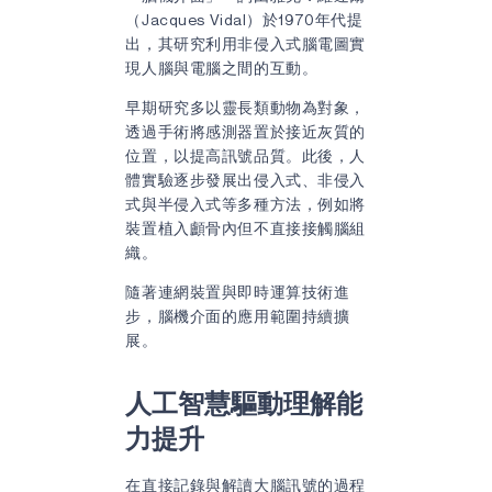
（Jacques Vidal）於1970年代提
出，其研究利用非侵入式腦電圖實
現人腦與電腦之間的互動。
早期研究多以靈長類動物為對象，
透過手術將感測器置於接近灰質的
位置，以提高訊號品質。此後，人
體實驗逐步發展出侵入式、非侵入
式與半侵入式等多種方法，例如將
裝置植入顱骨內但不直接接觸腦組
織。
隨著連網裝置與即時運算技術進
步，腦機介面的應用範圍持續擴
展。
人工智慧驅動理解能
力提升
在直接記錄與解讀大腦訊號的過程