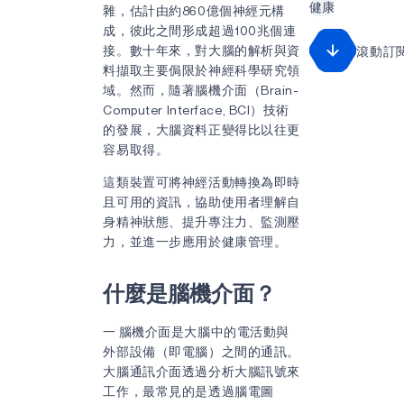
健康
雜，估計由約860億個神經元構
成，彼此之間形成超過100兆個連
接。數十年來，對大腦的解析與資
滾動訂
料擷取主要侷限於神經科學研究領
域。然而，隨著腦機介面（Brain-
Computer Interface, BCI）技術
的發展，大腦資料正變得比以往更
容易取得。
這類裝置可將神經活動轉換為即時
且可用的資訊，協助使用者理解自
身精神狀態、提升專注力、監測壓
力，並進一步應用於健康管理。
什麼是腦機介面？
一
腦機介面是大腦中的電活動與
外部設備（即電腦）之間的通訊。
大腦通訊介面透過分析大腦訊號來
工作，最常見的是透過腦電圖