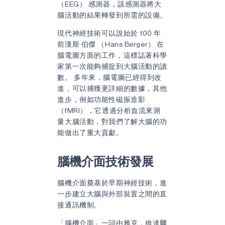
（EEG） 感測器，該感測器將大
腦活動的結果轉發到所需的設備。
現代神經技術可以說始於 100 年
前漢斯·伯傑 （Hans Berger） 在
腦電圖方面的工作，這標誌著科學
家第一次能夠捕捉到大腦活動的讀
數。 多年來，腦電圖已經得到改
進，可以捕獲更詳細的數據，其他
進步，例如功能性磁振造影
（fMRI），它透過分析血流來測
量大腦活動，對我們了解大腦的功
能做出了重大貢獻。
腦機介面技術發展
腦機介面奠基於早期神經技術，進
一步建立大腦與外部裝置之間的直
接通訊機制。
「腦機介面」一詞由雅克．維達爾