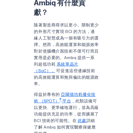
Ambiq 有什麼貢
獻？
隨著製造商尋求以更小、限制更少
的外形尺寸實現 BCI 的方法，邊
緣人工智慧成為一個有吸引力的選
擇。然而，高效能運算和能源效率
對於使腦機介面技術不僅可行而且
實用是必要的。Ambiq 提供一系
列超低功耗
系統單晶片
（SoC），
可促進這些邊緣技術
的高效能運算和無與倫比的能源效
率。
得益於專有的
亞閾值功耗優化技
®
術 （SPOT）
平台
，此類設備可
以更快、更準確地運行，並為高級
功能提供充足的功率，從而擴展了
BCI 技術的可能性。在
此處
詳細
了解 Ambiq 如何實現醫療保健應