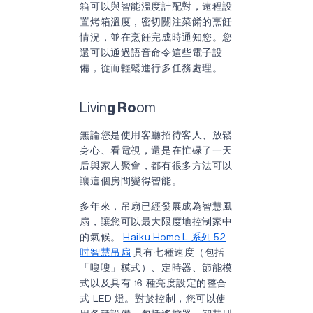
箱可以與智能溫度計配對，遠程設
置烤箱溫度，密切關注菜餚的烹飪
情況，並在烹飪完成時通知您。您
還可以通過語音命令這些電子設
備，從而輕鬆進行多任務處理。
Livin
om
g Ro
無論您是使用客廳招待客人、放鬆
身心、看電視，還是在忙碌了一天
后與家人聚會，都有很多方法可以
讓這個房間變得智能。
多年來，吊扇已經發展成為智慧風
扇，讓您可以最大限度地控制家中
的氣候。
Haiku Home L 系列 52
吋智慧吊扇
具有七種速度（包括
「嗖嗖」模式）、定時器、節能模
式以及具有 16 種亮度設定的整合
式 LED 燈。對於控制，您可以使