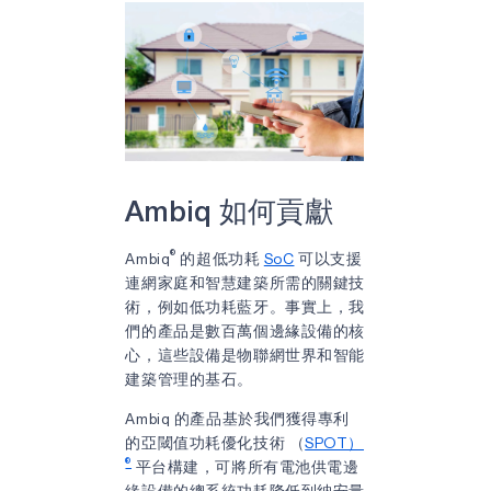
Ambiq 如何貢獻
®
Ambiq
的超低功耗
SoC
可以支援
連網家庭和智慧建築所需的關鍵技
術，例如低功耗藍牙。事實上，我
們的產品是數百萬個邊緣設備的核
心，這些設備是物聯網世界和智能
建築管理的基石。
Ambiq 的產品基於我們獲得專利
的亞閾值功耗優化技術 （
SPOT）
®
平台構建，可將所有電池供電邊
緣設備的總系統功耗降低到納安量