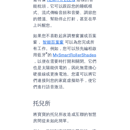
能枕頭，它可以跟踪您的睡眠模
式、流式傳輸音頻和音樂、調節您
的體溫、幫助停止打鼾，甚至在早
上叫醒您。
如果您不喜歡起床調整窗簾或百葉
窗，
智能百葉窗
可以為您完成所
有工作。例如，您可以預先編程啟
®
用藍牙
的
MySmartRollerShades
，以便在需要時打開和關閉。它們
也是太陽能供電的，因此無需擔心
硬接線或更換電池。您還可以將它
們連接到您的家庭虛擬助手，使它
們進行語音激活。
托兒所
將寶寶的托兒所改造成互聯的智慧
房間從未如此簡單。