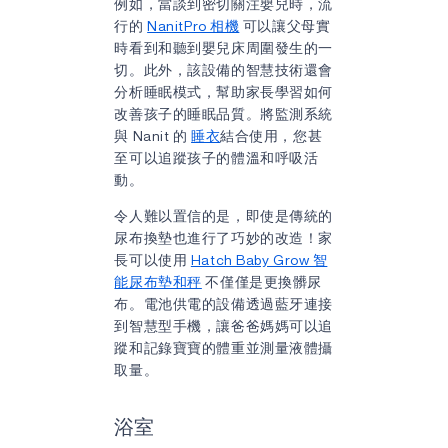
例如，當談到密切關注嬰兒時，流
行的
NanitPro 相機
可以讓父母實
時看到和聽到嬰兒床周圍發生的一
切。此外，該設備的智慧技術還會
分析睡眠模式，幫助家長學習如何
改善孩子的睡眠品質。將監測系統
與 Nanit 的
睡衣
結合使用，您甚
至可以追蹤孩子的體溫和呼吸活
動。
令人難以置信的是，即使是傳統的
尿布換墊也進行了巧妙的改造！家
長可以使用
Hatch Baby Grow 智
能尿布墊和秤
不僅僅是更換髒尿
布。電池供電的設備透過藍牙連接
到智慧型手機，讓爸爸媽媽可以追
蹤和記錄寶寶的體重並測量液體攝
取量。
浴室