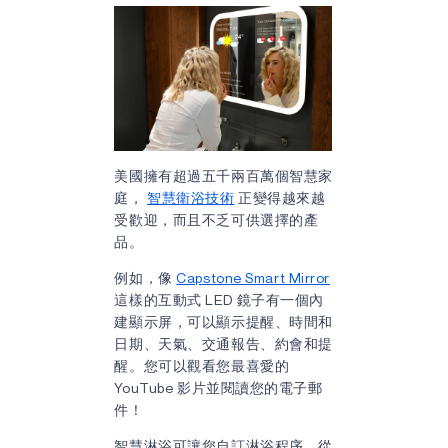
美國擁有超過五千兩百萬個智慧家
庭，
智慧衛浴技術
正變得越來越
受歡迎，而且不乏可供選擇的產
品。
例如，像
Capstone Smart Mirror
這樣的互動式 LED 鏡子有一個內
建顯示屏，可以顯示提醒、時間和
日期、天氣、交通報告、約會和提
醒。您可以觀看您最喜愛的
YouTube 影片並閱讀您的電子郵
件！
智慧淋浴可讓您自訂淋浴程序，從