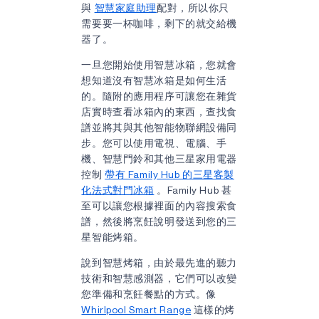
與
智慧家庭助理
配對，所以你只
需要要一杯咖啡，剩下的就交給機
器了。
一旦您開始使用智慧冰箱，您就會
想知道沒有智慧冰箱是如何生活
的。隨附的應用程序可讓您在雜貨
店實時查看冰箱內的東西，查找食
譜並將其與其他智能物聯網設備同
步。您可以使用電視、電腦、手
機、智慧門鈴和其他三星家用電器
控制
帶有 Family Hub 的三星客製
化法式對門冰箱
。Family Hub 甚
至可以讓您根據裡面的內容搜索食
譜，然後將烹飪說明發送到您的三
星智能烤箱。
說到智慧烤箱，由於最先進的聽力
技術和智慧感測器，它們可以改變
您準備和烹飪餐點的方式。像
Whirlpool Smart Range
這樣的烤