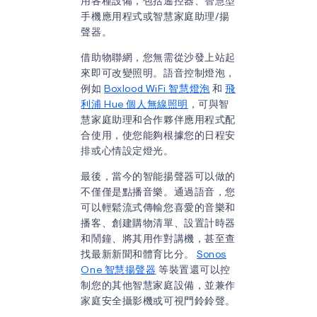
用各種設備，包括遙控器、智慧型
手機應用程式或智慧家庭助理/揚
聲器。
借助物聯網，您無需從沙發上站起
來即可改變照明。語音控制燈泡，
例如
Boxlood WiFi 智慧燈泡
和
飛
利浦 Hue 個人無線照明
，可與智
慧家庭助理和合作夥伴應用程式配
合使用，使您能夠根據您的日程安
排或心情設定燈光。
最後，當今的智能揚聲器可以做的
不僅僅是點播音樂。通過語音，您
可以輕鬆流式傳輸您喜愛的音樂和
播客、創建購物清單、設置計時器
和鬧鐘、將其用作對講機，甚至查
找最新新聞和體育比分。
Sonos
One 智慧揚聲器
等裝置還可以控
制您的其他智慧家庭設備，並兼作
家庭安全攝影機或可視門鈴鈴聲。