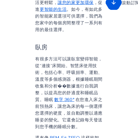
活更輕鬆，
讓您的家更加環保
，促
滾動訂
進
更智能的生活
。如今，有如此多
的智能家居選項可供選擇，我們為
您家中的每個房間整理了一系列有
用的最佳選擇。
臥房
有很多方法可以讓臥室變得智能，
從“連接”床開始。智慧床使用技
術，包括心率、呼吸頻率、運動、
溫度等多個感測器，根據睡眠期間
收集和分析��數據進行自我調
整，以提高您的舒適度和睡眠品
質。睡眠
數字 360°
在您進入床之
前預熱床，讓您為床的每一側選擇
您選擇的硬度，並自動調整以適應
睡姿的變化。它還會記錄每天發送
到您手機的睡眠分數。
還有像
REM-Fit ZEEQ
這樣的智