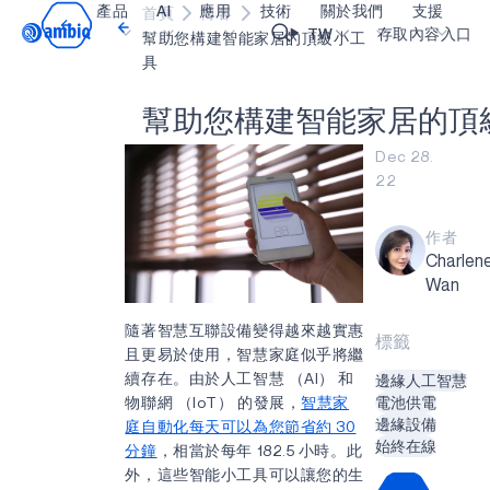
產品
AI
應用
技術
關於我們
支援
首頁
博客
Video title
TW
存取內容入口
幫助您構建智能家居的頂級小工
具
醫療保健
blueSPOT
部落格
內容入口網
OK
幫
助
您
構
建
智
能
家
居
的
頂
工業邊緣
graphiqSPOT
職業
詞彙表
Dec 28.
22
智能遙控器
neuralSPOT
讓我們共同建設未來
線上支援
智慧家庭和建築
secureSPOT
活動
我們的合作
作者
Charlen
智慧卡
SPOT
投資者關係
資源
Wan
可穿戴設備
turboSPOT
訊息
影像資料庫
隨著智慧互聯設備變得越來越實惠
標籤
遊戲
合作成功亮點
購買地點
且更易於使用，智慧家庭似乎將繼
續存在。由於人工智慧 （AI） 和
邊緣人工智慧
耳戴式裝置
為什麼選擇 Ambiq
常見問題
物聯網 （IoT） 的發展，
智慧家
電池供電
什麼是邊緣 AI？
邊緣設備
庭自動化
每天可以為您節省約 30
始終在線
分鐘
，相當於每年 182.5 小時。此
外，這些智能小工具可以讓您的生