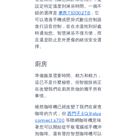
設定特定溫度到淋浴時間。一個不
錯的選擇是
摩恩TS3302TB
，它
可以透過手機或壁掛式數位控制器
進行語音控制，並在水溫恰到好處
時通知您。智慧淋浴不僅方便，而
且還是防止意外燙傷的絕佳安全選
擇。
廚房
準備飯菜需要時間、精力和精力，
這已不是什麼秘密。但智能技術正
在改變我們在廚房所做的幾乎所有
事情。
雖然咖啡機已經改變了我們在家煮
咖啡的方式，但
西門子 EQ.9 plus
connect s700
等聯網咖啡機意味
著您可以開始從平板電腦或手機沖
泡咖啡。還有聲控智慧咖啡機可以