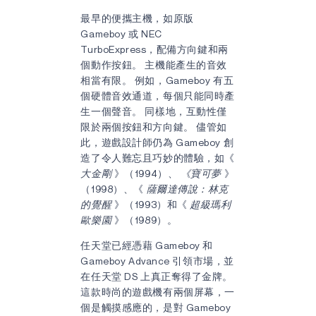
最早的便攜主機，如原版
Gameboy 或 NEC
TurboExpress，配備方向鍵和兩
個動作按鈕。 主機能產生的音效
相當有限。 例如，Gameboy 有五
個硬體音效通道，每個只能同時產
生一個聲音。 同樣地，互動性僅
限於兩個按鈕和方向鍵。 儘管如
此，遊戲設計師仍為 Gameboy 創
造了令人難忘且巧妙的體驗，如《
大金剛
》（1994）、
《寶可夢
》
（1998）、《
薩爾達傳說：林克
的覺醒
》（1993）和《
超級瑪利
歐樂園
》（1989）。
任天堂已經憑藉 Gameboy 和
Gameboy Advance 引領市場，並
在任天堂 DS 上真正奪得了金牌。
這款時尚的遊戲機有兩個屏幕，一
個是觸摸感應的，是對 Gameboy