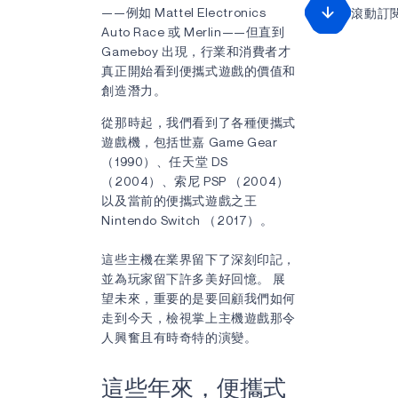
——例如 Mattel Electronics
滾動訂
Auto Race 或 Merlin——但直到
Gameboy 出現，行業和消費者才
真正開始看到便攜式遊戲的價值和
創造潛力。
從那時起，我們看到了各種便攜式
遊戲機，包括世嘉 Game Gear
（1990）、任天堂 DS
（2004）、索尼 PSP （2004）
以及當前的便攜式遊戲之王
Nintendo Switch （2017）。
這些主機在業界留下了深刻印記，
並為玩家留下許多美好回憶。 展
望未來，重要的是要回顧我們如何
走到今天，檢視掌上主機遊戲那令
人興奮且有時奇特的演變。
這些年來，便攜式