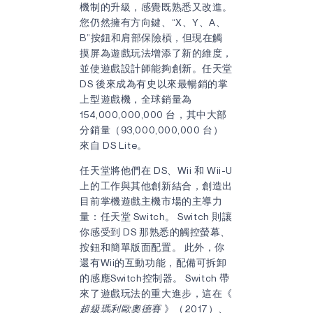
機制的升級，感覺既熟悉又改進。
您仍然擁有方向鍵、“X、Y、A、
B”按鈕和肩部保險槓，但現在觸
摸屏為遊戲玩法增添了新的維度，
並使遊戲設計師能夠創新。任天堂
DS 後來成為有史以來最暢銷的掌
上型遊戲機，全球銷量為
154,000,000,000 台，其中大部
分銷量（93,000,000,000 台）
來自 DS Lite。
任天堂將他們在 DS、Wii 和 Wii-U
上的工作與其他創新結合，創造出
目前掌機遊戲主機市場的主導力
量：任天堂 Switch。 Switch 則讓
你感受到 DS 那熟悉的觸控螢幕、
按鈕和簡單版面配置。 此外，你
還有Wii的互動功能，配備可拆卸
的感應Switch控制器。 Switch 帶
來了遊戲玩法的重大進步，這在《
超級瑪利歐奧德賽
》（2017）、