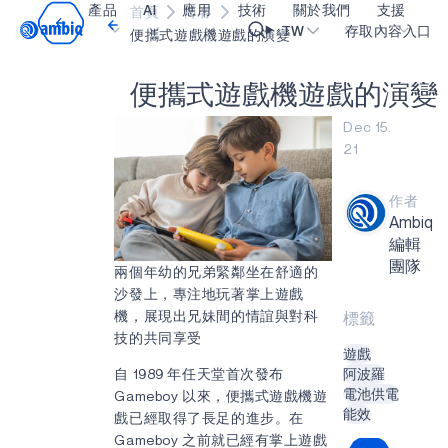
產品
AI
應用
技術
關於我們
支援
首頁
博客
Video title
TW
存取內容入口
便攜式遊戲機遊戲的演變
便
攜
式
遊
戲
機
遊
戲
的
演
變
醫療保健
blueSPOT
部落格
內容入口網
OK
Dec 15.
工業邊緣
graphiqSPOT
職業
詞彙表
21
智能遙控器
neuralSPOT
讓我們共同建設未來
線上支援
作者
智慧家庭和建築
secureSPOT
活動
我們的合作
Ambiq
智慧卡
SPOT
投資者關係
資源
編輯
團隊
兩個年幼的兄弟緊鄰坐在舒適的
可穿戴設備
turboSPOT
訊息
影像資料庫
沙發上，專注地玩著掌上遊戲
遊戲
合作成功亮點
購買地點
機，展現出兄妹間的情誼與對科
標籤
技的共同享受
耳戴式裝置
為什麼選擇 Ambiq
常見問題
遊戲
自 1989 年任天堂首次發布
阿波羅
什麼是邊緣 AI？
電池供電
Gameboy 以來，便攜式遊戲機遊
能效
戲已經取得了長足的進步。在
Gameboy 之前就已經有掌上遊戲