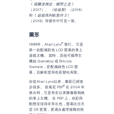
《
薩爾達傳說：曠野之息
》
（2017）、
《哈迪斯
》（2018）
和《
超級瑪利歐製作 2
》
（2019）等傑作中可見一斑。
圖形
®
1989年，Atari Lynx
發行。 它是
第一款配備彩色 LCD 螢幕的掌上
遊戲主機。 當時，其他可攜帶主
機如 Gameboy 或 Bitcorp
Gamate，皆配備綠色 LCD 螢
幕，且解析度與色彩變化有限。
自從Atari Lynx以來，畫面已經進
®
步很多。 當索尼 PSP
在 2004 年
推出時，它是有史以來圖像最精緻
的掌上主機。 在 PSP 上，色彩與
動態呈現得非常出色，螢幕比任天
堂 DS 更寬，更適合處理複雜的視