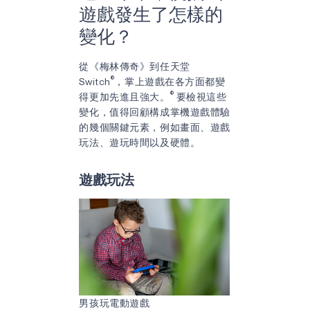
遊戲發生了怎樣的
變化？
從《梅林傳奇》到任天堂
®
Switch
，掌上遊戲在各方面都變
®
得更加先進且強大。
要檢視這些
變化，值得回顧構成掌機遊戲體驗
的幾個關鍵元素，例如畫面、遊戲
玩法、遊玩時間以及硬體。
遊戲玩法
男孩玩電動遊戲