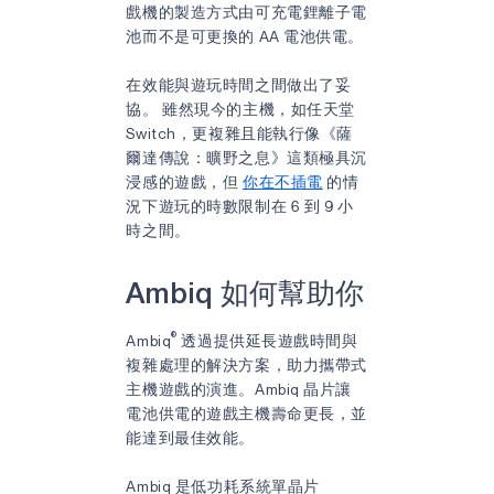
戲機的製造方式由可充電鋰離子電
池而不是可更換的 AA 電池供電。
在效能與遊玩時間之間做出了妥
協。 雖然現今的主機，如任天堂
Switch，更複雜且能執行像《薩
爾達傳說：曠野之息》這類極具沉
浸感的遊戲，但
你在不插電
的情
況下遊玩的時數限制在 6 到 9 小
時之間。
Ambiq 如何幫助你
®
Ambiq
透過提供延長遊戲時間與
複雜處理的解決方案，助力攜帶式
主機遊戲的演進。Ambiq 晶片讓
電池供電的遊戲主機壽命更長，並
能達到最佳效能。
Ambiq 是低功耗系統單晶片