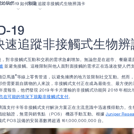
關於我們
支援
COVID-19 如何快速追蹤非接觸式生物辨識卡
D
-
1
9
落格
內容入口網站
業
詞彙表
OK
快
速
追
蹤
非
接
觸
式
生
物
辨
我們共同建設未來
線上支援
 爆發後，對非接觸式互動和交易的需求急劇增加。無論您是在超市、餐廳
動
我們的合作夥伴
離
並避免接觸。這種限制與他人面對面接觸的需求正在迅速改變人們
資者關係
資源
®
賴亞馬遜
等線上零售管道，以避免擁擠的地方並限制社交互動。然而
息
影像資料庫
那些需要親自購物的人來說，非接觸式支付正在成為最衛生、最方便的
度報告，他們發現 2019 年卡片運輸的非接觸式功能與 2018 年相比增
作成功亮點
購買地點
也在可能的情況下鼓勵非接觸式支付
。
麼選擇 Ambiq
常見問題
辨識支付卡等非接觸式支付解決方案正在主流意識中迅速獲得動力。生
紋驗證，無需與銷售點 （POS） 機器手動互動。根據
Juniper Rese
麼是邊緣 AI？
式 POS 設備的安裝基數將超過 161,000,000,000 台。