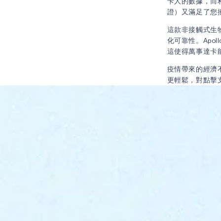
卡人的數據，而
證）又滿足了您
這款非接觸式生物辨
化可靠性。Apo
這使得萬事達卡能
疫情帶來的經濟
更輕鬆，對點擊