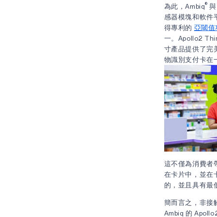
®
為此，Ambiq
感器模塊和軟件
得專利的
亞閾值
一。Apollo2
寸產品提供了完
物識別支付卡在
這不僅為消費者帶
在卡片中，並在
的，並且具有最
簡而言之，非接
Ambiq 的 A