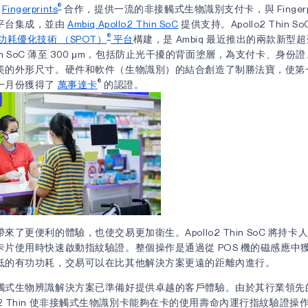
®
與
Fingerprints
合作，提供一流的非接觸式生物識別支付卡，與 Fingerpri
平台集成，並由
Ambiq Apollo2 Thin SoC
提供支持。Apollo2 Thin So
®
功耗優化技術 （SPOT）
平台
構建，是 Ambiq 最近推出的兩款新型超薄
 Thin SoC 薄至 300 μm，包括防止光干擾的背面塗層，為支付卡、身
美的外形尺寸。硬件和軟件（生物識別）的結合創造了制勝法寶，使第
®
一月份獲得了
萬事達卡
的認證。
來了更便利的體驗，也使交易更加衛生。Apollo2 Thin SoC 將持
卡片使用時快速啟動指紋驗證。整個操作是通過從 POS 機的磁感應中
低的有功功耗，交易可以在比其他解決方案更遠的距離內進行。
觸式生物辨識解決方案已準備好提供卓越的客戶體驗。由於其行業領先
pollo2 Thin 使非接觸式生物識別卡能夠在卡的使用壽命內運行指紋驗證