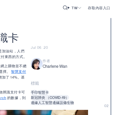
TW
存取內容入口
識
卡
Jul 06. 20
還是加油站，人們
支付東西的方式。
作者
，網上購物並不總
Charlene Wan
選擇。
智慧支付
加了 14%。甚
標籤
物辨識支付卡可
手印
智慧卡
新冠肺炎 （COVID-19）
arch
的數據，到
邊緣人工智慧
邊緣設備
生物
02