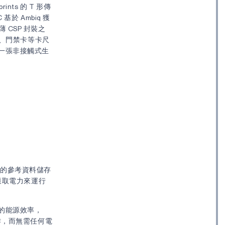
nts 的 T 形傳
C 基於 Ambiq 獲
 CSP 封裝之
份證、門禁卡等卡尺
一張非接觸式生
卡人的參考資料儲存
獲取電力來運行
的能源效率，
操作，而無需任何電