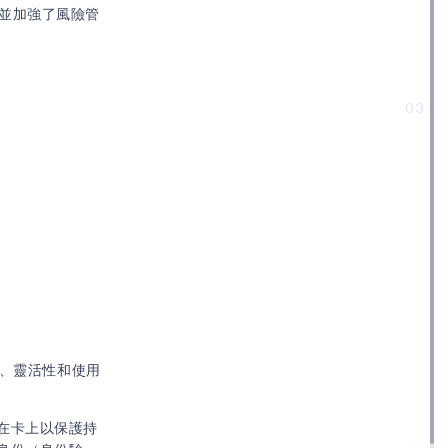
驗並加強了風險管
03
度、靈活性和使用
在卡上以保護持