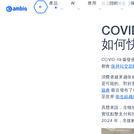
產品
AI
應用
技術
首頁
博客
Video title
C
O
V
I
醫療保健
blueSPOT
部
工業邊緣
graphiqSPOT
職
如
何
智能遙控器
neuralSPOT
讓
COVID-19
智慧家庭和建築
secureSPOT
活
都會
保持社交距
智慧卡
SPOT
投
消費者越來越依
可穿戴設備
turboSPOT
訊
是可能的。對於
協會
最近發布了年
遊戲
合
至世界
衛生組織
耳戴式裝置
為什
具體來說，生物
實現點擊支付和指
什
2024 年，非接觸