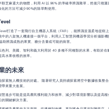
顆芝麻還大的物體，利用 AI 以 96% 的準確率辨識雜草，然後只噴灑
強化的方法可減少90%的除草劑使用。
vel
evel打造了一套飛行自主機器人系統（FAR），能辨識並溫柔地從樹
系統中的八架無人機連接一個平台，利用人工智慧與機器學習分析攝影機
能協助辨識成熟的果實、糖分含量或可能的病害。
以色列、美國、智利和義大利用於 40 多種不同種類的水果，有助於在
提高水果收穫的效率。
業的未來
始探索無人機技術的好處。 隨著研究人員持續探索將空中數據收集整
望帶來重大進展。
智慧進步可能是提高農民獲利能力和效率、減少對環境影響以及提高糧
口的關鍵解決方案。
慧將觸及農業的方方面面，從播種到收穫，再到將食品運送到雜貨店，