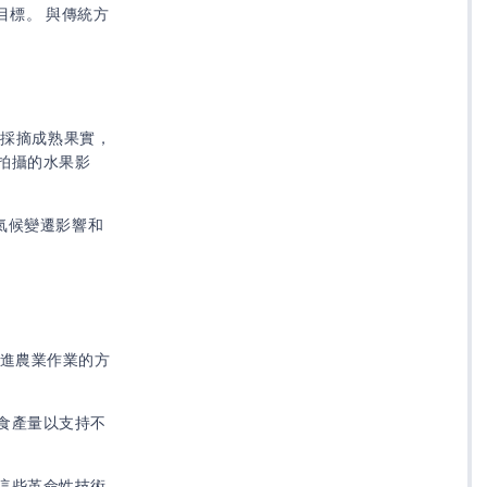
目標。 與傳統方
上採摘成熟果實，
拍攝的水果影
氣候變遷影響和
合進農業作業的方
食產量以支持不
這些革命性技術