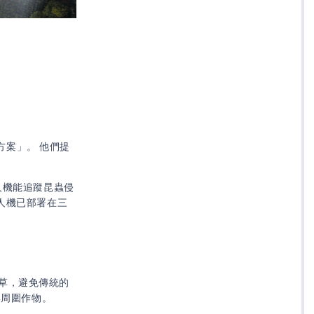
方案」。 他們提
人機能追蹤昆蟲侵
人機已部署在三
草，避免傳統的
與周圍作物。