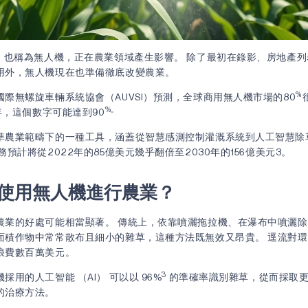
），也稱為無人機，正在農業領域產生影響。 除了最初在錄影、房地產
用外，無人機現在也準備徹底改變農業。
%
際無螺旋車輛系統協會（AUVSI）預測，全球商用無人機市場的80
%。
5年，這個數字可能達到90
準農業範疇下的一種工具，涵蓋從智慧感測控制灌溉系統到人工智慧除
務預計將從2022年的85億美元幾乎翻倍至2030年的156億美元3。
使用無人機進行農業？
農業的好處可能相當顯著。 傳統上，依靠噴灑拖拉機、在瀑布中噴灑
面積作物中常常散布且細小的雜草，這種方法既無效又昂貴。 逕流對
浪費數百萬美元。
3
採用的人工智能 （AI） 可以以 96%
的準確率識別雜草，從而採取
的治療方法。