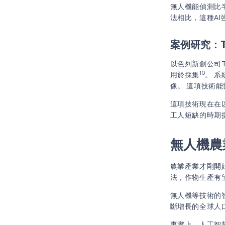
無人機能偵測比半
法相比，這種AI
案例研究：Te
以色列新創公司T
10
用於採集
。 
像。 這項技術
這項技術現在在
工人短缺的時期
無人機農
農業產業才剛開
法，作物生產有
無人機等技術的
斷增長的全球人
事實上，人工智