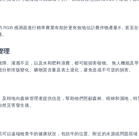
的 RGB 感測器進行精準農業有助於更有效地估計農作物產量8，甚至
量。
管理
故障、灌溉不足，以及水和肥料浪費，都可能損害植物。 無人機能及
能分析排版變化、礦物質含量及表土退化，避免造成不可逆的損害。
、及時地向森林管理者提供信息，幫助他們照顧森林、樹林和濕地，特
自然災害發生後。
民可以遠端檢查牛的健康狀況，包括牛的位置、附近的水源或問題區域