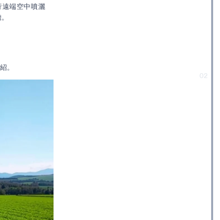
行遠端空中噴灑
擔。
介紹。
02