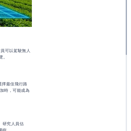
作員可以駕駛無人
覽。
選擇最佳飛行路
增加時，可能成為
 研究人員估
棵樹。