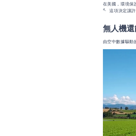
在美國，環境保
4。
這項決定讓許
無人機還
由空中數據驅動