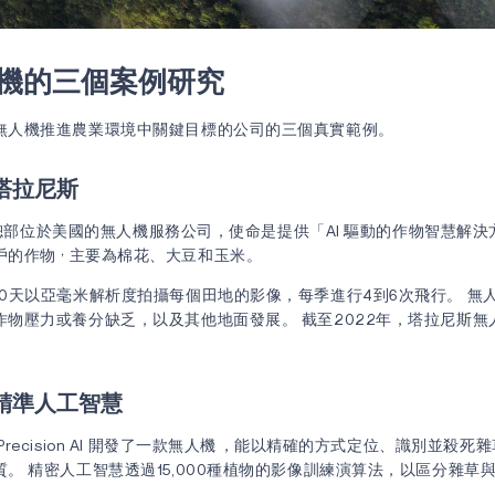
機的三個案例研究
無人機推進農業環境中關鍵目標的公司的三個真實範例。
塔拉尼斯
是一家總部位於美國的無人機服務公司，使命是提供「AI 驅動的作物智慧解決
，
戶的作物
主要為棉花、大豆和玉米。
10天以亞毫米解析度拍攝每個田地的影像，每季進行4到6次飛行。 無
作物壓力或養分缺乏，以及其他地面發展。 截至2022年，塔拉尼斯無
。
精準人工智慧
ecision AI 開發了一款無人機
，能以精確的方式定位、識別並殺死雜
。 精密人工智慧透過15,000種植物的影像訓練演算法，以區分雜草