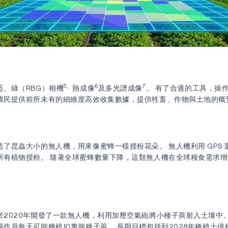
5、
6
7
藍、綠（RBG）相機
熱成像
及多光譜成像
。 有了合適的工具，操
農民提供前所未有的細緻度高效收集數據，提供牲畜、作物與土地的概
了昆蟲大小的無人機，用來像蜜蜂一樣授粉花朵。 無人機利用 GPS 
所有植物授粉。 隨著全球蜜蜂數量下降，這類無人機在全球糧食需求
於2020年開發了一款無人機，利用加壓空氣砲將小種子莢射入土壤中。
作員每天可能種植10萬個種子莢。 長期目標包括到2028年種植十億