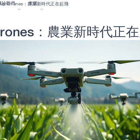
關於我們
支援
AgriDrones：農業新時代正在起飛
r
o
n
e
s
：
農
業
新
時
代
正
在
落格
內容入口網站
業
詞彙表
OK
我們共同建設未來
線上支援
動
我們的合作夥伴
資者關係
資源
息
影像資料庫
作成功亮點
購買地點
麼選擇 Ambiq
常見問題
麼是邊緣 AI？