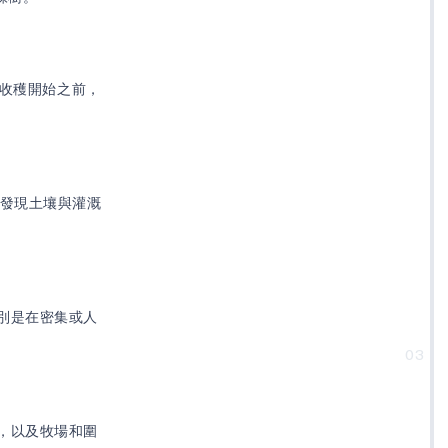
在收穫開始之前，
早發現土壤與灌溉
別是在密集或人
03
，以及牧場和圍