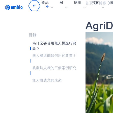
產品
AI
應用
技術
首頁
博客
Video title
A
g
r
i
D
醫療保健
blueSPOT
部
工業邊緣
graphiqSPOT
職
目錄
智能遙控器
neuralSPOT
讓
為什麼要使用無人機進行農
業？
智慧家庭和建築
secureSPOT
活
無人機還能如何用於農業？
智慧卡
SPOT
投
農業無人機的三個案例研究
可穿戴設備
turboSPOT
訊
遊戲
合
無人機農業的未來
耳戴式裝置
為什
什