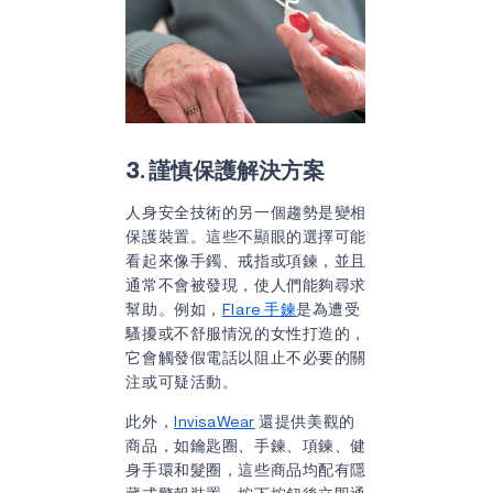
3. 謹慎保護解決方案
人身安全技術的另一個趨勢是變相
保護裝置。這些不顯眼的選擇可能
看起來像手鐲、戒指或項鍊，並且
通常不會被發現，使人們能夠尋求
幫助。例如，
Flare 手鍊
是為遭受
騷擾或不舒服情況的女性打造的，
它會觸發假電話以阻止不必要的關
注或可疑活動。
此外，
InvisaWear
還提供美觀的
商品，如鑰匙圈、手鍊、項鍊、健
身手環和髮圈，這些商品均配有隱