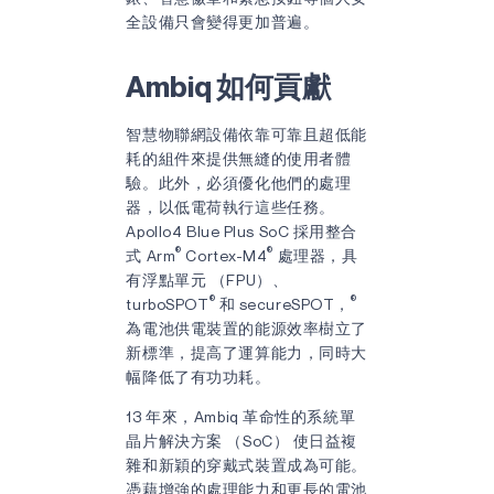
全設備只會變得更加普遍。
Ambiq 如何貢獻
智慧物聯網設備依靠可靠且超低能
耗的組件來提供無縫的使用者體
驗。此外，必須優化他們的處理
器，以低電荷執行這些任務。
Apollo4 Blue Plus SoC 採用整合
®
®
式 Arm
Cortex-M4
處理器，具
有浮點單元 （FPU）、
®
®
turboSPOT
和 secureSPOT，
為電池供電裝置的能源效率樹立了
新標準，提高了運算能力，同時大
幅降低了有功功耗。
13 年來，Ambiq 革命性的系統單
晶片解決方案 （SoC） 使日益複
雜和新穎的穿戴式裝置成為可能。
憑藉增強的處理能力和更長的電池