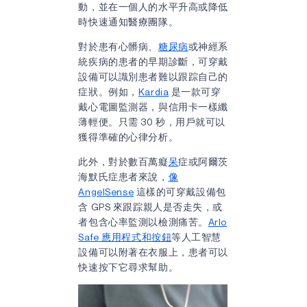
動，並在一個人的水平升高或降低
時快速通知醫療團隊。
對於患有心髒病、
糖尿病
或神經系
統疾病的患者的早期診斷，可穿戴
設備可以識別患者難以跟踪自己的
症狀。例如，
Kardia
是一款可穿
戴心電圖監測器，與信用卡一樣纖
薄輕便。只需 30 秒，用戶就可以
獲得準確的心律分析。
此外，對於數百萬癡
呆
症或阿爾茨
海默氏症患者來說，
像
AngelSense
這樣的可穿戴設備包
含 GPS 來跟踪親人是否走失，或
者包含心率監測以檢測痛苦。
Arlo
Safe 應用程式和按鈕
等人工智慧
設備可以附著在衣服上，患者可以
快速按下它尋求幫助。