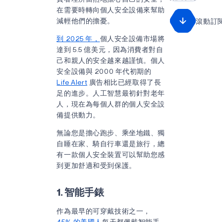
在需要時轉向個人安全設備來幫助
減輕他們的擔憂。
滾動訂
到 2025 年，
個人安全設備市場將
達到 5.5 億美元，因為消費者對自
己和親人的安全越來越謹慎。個人
安全設備與 2000 年代初期的
Life Alert
廣告相比已經取得了長
足的進步。人工智慧最初針對老年
人，現在為每個人群的個人安全設
備提供動力。
無論您是擔心跑步、乘坐地鐵、獨
自睡在家、騎自行車還是旅行，總
有一款個人安全裝置可以幫助您感
到更加舒適和受到保護。
1. 智能手錶
作為最早的可穿戴技術之一，
45% 的美國人
每天都佩戴智能手