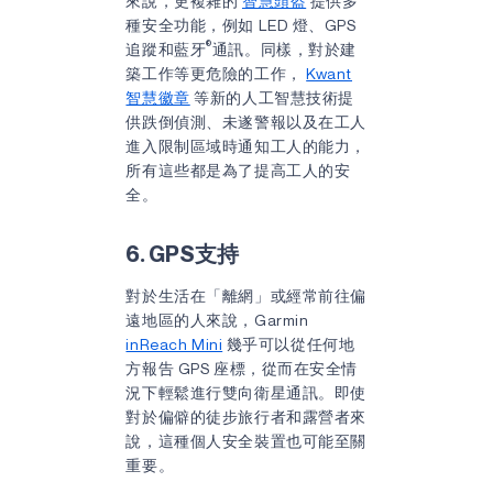
來說，更複雜的
智慧頭盔
提供多
種安全功能，例如 LED 燈、GPS
®
追蹤和藍牙
通訊。同樣，對於建
築工作等更危險的工作，
Kwant
智慧徽章
等新的人工智慧技術提
供跌倒偵測、未遂警報以及在工人
進入限制區域時通知工人的能力，
所有這些都是為了提高工人的安
全。
6. GPS支持
對於生活在「離網」或經常前往偏
遠地區的人來說，Garmin
inReach Mini
幾乎可以從任何地
方報告 GPS 座標，從而在安全情
況下輕鬆進行雙向衛星通訊。即使
對於偏僻的徒步旅行者和露營者來
說，這種個人安全裝置也可能至關
重要。