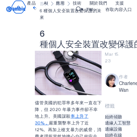
產品
AI
應用
技術
關於我們
支援
首頁
博客
Video title
TW
存取內容入口
6 種個人安全裝置改變保護的未
來
醫療保健
blueSPOT
部落格
內容入口網
OK
6
工業邊緣
graphiqSPOT
職業
詞彙表
種
個
人
安
全
裝
置
改
變
保
護
智能遙控器
neuralSPOT
讓我們共同建設未來
線上支援
Mar 15.
23
智慧家庭和建築
secureSPOT
活動
我們的合作
智慧卡
SPOT
投資者關係
資源
作者
Charlen
可穿戴設備
turboSPOT
訊息
影像資料庫
Wan
遊戲
合作成功亮點
購買地點
儘管美國的犯罪率多年來一直在下
標籤
耳戴式裝置
為什麼選擇 Ambiq
常見問題
降，但 2020 年暴力事件卻不幸
地上升。美國謀殺
率上升了
始終傾聽
什麼是邊緣 AI？
30%，
嚴重襲擊率上升了近
邊緣人工智慧
邊緣設備
12%。再加上槍支暴力的威脅，消
始終在線
費者理所當然地擔心自己的安全，