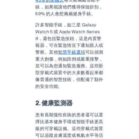
錶，如果能讓他們獲得保險折扣，
69% 的人會想佩戴健身手錶。
許多智能手錶，如三星 Galaxy
Watch 5 或 Apple Watch Series
8，還包括緊急按鈕，這是內置警
報器，可在緊急情況下通知親人或
警察。其他
智慧手錶選項
可以偵測
重大創傷，例如跌倒或嚴重撞擊，
並可以為您通知緊急服務。這些新
型穿戴式裝置中的大多數看起來都
像普通的智慧技術，但配備了額外
的安全功能。
2. 健康監測器
患有長期慢性疾病的患者還可以選
擇比基本健身手環或智能手錶更高
級的可穿戴設備。這些穿戴式裝置
可以追蹤皮膚溫度或氧氣水平等活