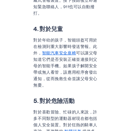
藏式警報裝置。按下按鈕後立即通
知緊急聯絡人，911也可以自動撥
打。
4. 對於兒童
對於年幼的孩子，智能頭盔可用於
在檢測到重大影響時發送警報。此
外，
智能汽車安全座椅
可以讓父母
知道它們是否安裝正確並連接到父
母的智能手機。如果孩子解開安全
帶或無人看管，該應用程序會發出
通知，從而挽救生命並讓父母安心
無憂。
5. 對於危險活動
對於喜歡冒險、忙碌的人來說，許
多不同類型的運動器材現在都包括
個人安全裝置。對於狂熱的騎車人