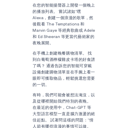
在您的智能揚聲器上開發一個晚上
的播放列表。 嘗試諸如“嘿
Alexa，創建一個浪漫的歌單，然
後觀看 The Temptations 和
Marvin Gaye 等經典歌曲或 Adele
和 Ed Sheeran 等更當代藝術家的
夜晚展開。
在手機上創建晚餐購物清單。 找
到白葡萄酒檸檬雞皮卡塔的好食譜
了嗎？ 通過告訴您的智能可穿戴
設備創建購物清單並在手腕上看一
眼即可獲取物品，輕鬆挑選您需要
的一切。
有時，我們可能會被想法淹沒，以
及從哪裡開始我們特別的夜晚。
在最近的使用中，Chat-GPT 等
大型語言模型一直是腦力激盪的絕
佳起點。 試著問這樣的問題：“情
人節有哪些浪漫的事情可以做。