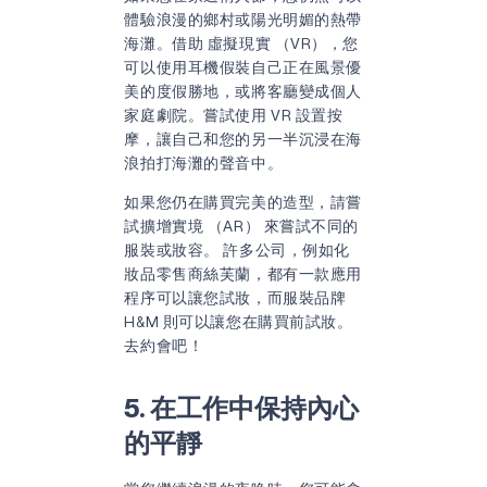
體驗浪漫的鄉村或陽光明媚的熱帶
海灘。借助
虛擬現實 （VR），
您
可以使用耳機假裝自己正在風景優
美的度假勝地，或將客廳變成個人
家庭劇院。嘗試使用 VR 設置按
摩，讓自己和您的另一半沉浸在海
浪拍打海灘的聲音中。
如果您仍在購買完美的造型，請嘗
試擴增實境 （AR） 來嘗試不同的
服裝或妝容。 許多公司，例如化
妝品零售商絲芙蘭，都有一款應用
程序可以讓您試妝，而服裝品牌
H&M 則可以讓您在購買前試妝。
去約會吧！
5. 在工作中保持內心
的平靜