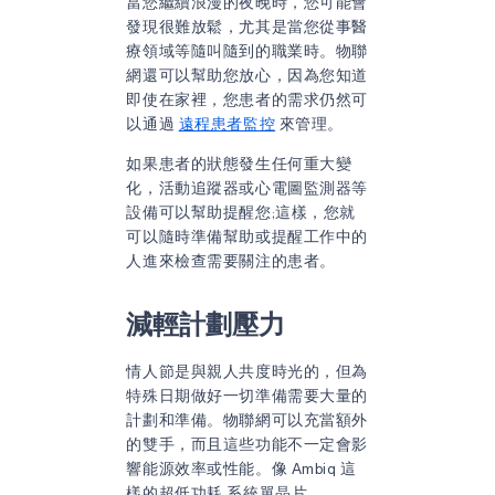
當您繼續浪漫的夜晚時，您可能會
發現很難放鬆，尤其是當您從事醫
療領域等隨叫隨到的職業時。物聯
網還可以幫助您放心，因為您知道
即使在家裡，您患者的需求仍然可
以通過
遠程患者監控
來管理。
如果患者的狀態發生任何重大變
化，活動追蹤器或心電圖監測器等
設備可以幫助提醒您;這樣，您就
可以隨時準備幫助或提醒工作中的
人進來檢查需要關注的患者。
減輕計劃壓力
情人節是與親人共度時光的，但為
特殊日期做好一切準備需要大量的
計劃和準備。物聯網可以充當額外
的雙手，而且這些功能不一定會影
響能源效率或性能。像 Ambiq 這
樣的超低功耗
系統單晶片