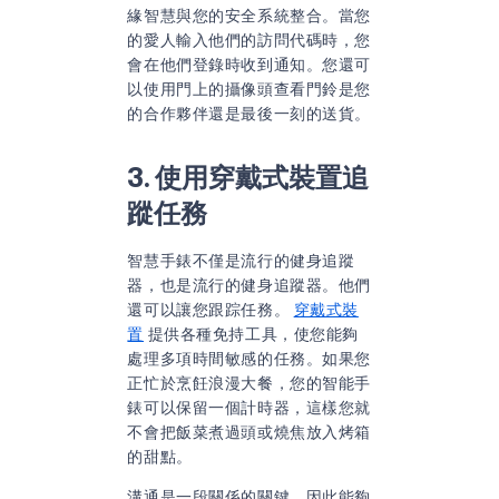
緣智慧與您的安全系統整合。當您
的愛人輸入他們的訪問代碼時，您
會在他們登錄時收到通知。您還可
以使用門上的攝像頭查看門鈴是您
的合作夥伴還是最後一刻的送貨。
3. 使用穿戴式裝置追
蹤任務
智慧手錶不僅是流行的健身追蹤
器，也是流行的健身追蹤器。他們
還可以讓您跟踪任務。
穿戴式裝
置
提供各種免持工具，使您能夠
處理多項時間敏感的任務。如果您
正忙於烹飪浪漫大餐，您的智能手
錶可以保留一個計時器，這樣您就
不會把飯菜煮過頭或燒焦放入烤箱
的甜點。
溝通是一段關係的關鍵，因此能夠