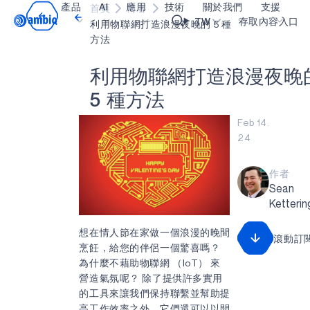
產品
AI
應用
技術
關於我們
支援
首頁
博客
Video title
TW
存取內容入口
利用物聯網打造浪漫夜晚的 5 種
方法
醫療保健
blueSPOT
部落格
內容入口網
OK
利
用
物
聯
網
打
造
浪
漫
夜
晚
工業邊緣
graphiqSPOT
職業
詞彙表
5
種
方
法
智能遙控器
neuralSPOT
讓我們共同建設未來
線上支援
Feb 14.
24
智慧家庭和建築
secureSPOT
活動
我們的合作
智慧卡
SPOT
投資者關係
資源
作者
Sean
可穿戴設備
turboSPOT
訊息
影像資料庫
Ketterin
遊戲
合作成功亮點
購買地點
想在情人節在家做一個浪漫的晚間
滾動訂
耳戴式裝置
為什麼選擇 Ambiq
常見問題
烹飪，給您的伴侶一個驚喜嗎？
為什麼不藉助物聯網 （IoT） 來
什麼是邊緣 AI？
營造氣氛呢？ 除了提供許多實用
的工具來讓我們保持聯繫並幫助提
高工作效率之外，它們還可以以開