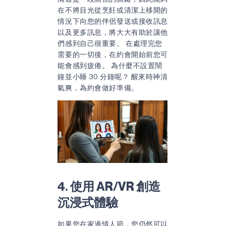
在不將目光從烹飪或清潔上移開的
情況下向您的伴侶發送或接收訊息
以及更多訊息，將大大有助於讓他
們感到自己很重要。 在處理完您
需要的一切後，在約會開始前您可
能會感到疲倦。 為什麼不設置鬧
鐘並小睡 30 分鐘呢？ 醒來時神清
氣爽，為約會做好準備。
4. 使用 AR/VR 創造
沉浸式體驗
如果您在家過情人節，您仍然可以