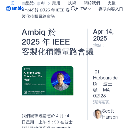
產品
AI
應用
技術
關於我們
支援
填寫並提交
首頁
事件
Video title
TW
存取內容入口
Ambiq 於 2025 年 IEEE 客
以下表格以
"Ambiq 於 2025 年 IEEE 客製化積體電
名字
製化積體電路會議
存取
路會議"
"Ambiq 於
材料
醫療保健
blueSPOT
部落格
內容入口網
OK
A
m
b
i
q
於
Apr 14,
姓氏
2025 年
工業邊緣
graphiqSPOT
職業
詞彙表
2025
2
0
2
5
年
I
E
E
E
IEEE 客製化
地點：
智能遙控器
neuralSPOT
讓我們共同建設未來
線上支援
積體電路會
客
製
化
積
體
電
路
會
議
公司
智慧家庭和建築
secureSPOT
活動
我們的合作
議" 資料
智慧卡
SPOT
投資者關係
資源
101
工作電子郵件
Harbourside
可穿戴設備
turboSPOT
訊息
影像資料庫
Dr， 波士
頓， MA
遊戲
合作成功亮點
購買地點
電話號碼
02128
耳戴式裝置
為什麼選擇 Ambiq
常見問題
演講嘉賓:
什麼是邊緣 AI？
Scott
國家/地區
我們誠摯邀請您於 4 月 14
Hanson
日星期一上午 8：50 在波士