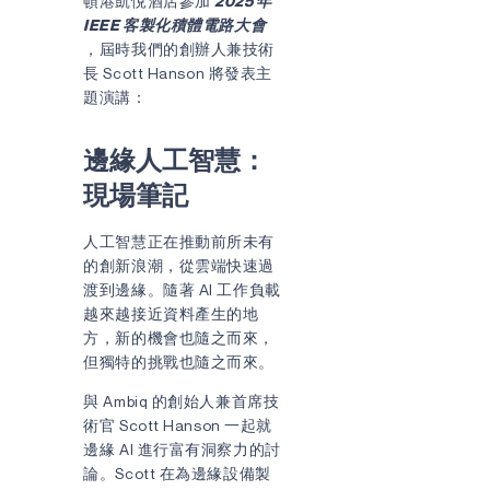
頓港凱悅酒店參加
2025 年
IEEE 客製化積體電路大會
訊息
，屆時我們的創辦人兼技術
長 Scott Hanson 將發表主
題演講：
邊緣人工智慧：
現場筆記
人工智慧正在推動前所未有
我同意隱私
權政策
的創新浪潮，從雲端快速過
渡到邊緣。隨著 AI 工作負載
越來越接近資料產生的地
方，新的機會也隨之而來，
寄
但獨特的挑戰也隨之而來。
與 Ambiq 的創始人兼首席技
術官 Scott Hanson 一起就
邊緣 AI 進行富有洞察力的討
論。Scott 在為邊緣設備製