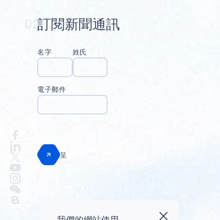
02
訂
閱
新
聞
通
訊
名字
姓氏
電子郵件
呈