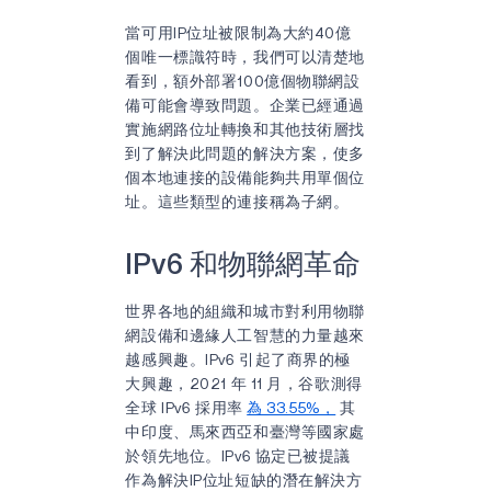
當可用IP位址被限制為大約40億
個唯一標識符時，我們可以清楚地
看到，額外部署100億個物聯網設
備可能會導致問題。企業已經通過
實施網路位址轉換和其他技術層找
到了解決此問題的解決方案，使多
個本地連接的設備能夠共用單個位
址。這些類型的連接稱為子網。
IPv6 和物聯網革命
世界各地的組織和城市對利用物聯
網設備和邊緣人工智慧的力量越來
越感興趣。IPv6 引起了商界的極
大興趣，2021 年 11 月，谷歌測得
全球 IPv6 採用率
為 33.55%，
其
中印度、馬來西亞和臺灣等國家處
於領先地位。IPv6 協定已被提議
作為解決IP位址短缺的潛在解決方