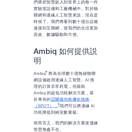
們將把智慧嵌入到世界上的每一件
實驗室設備和工廠機械中。對於物
聯網和邊緣人工智慧來說，現在是
時候了。我們將看到數十億台設備
連接到互聯網，使我們的生活更加
高效、數據驅動和方便。
Ambiq 如何提供説
明
®
Ambiq
將為全球數十億無線物聯
網設備啟用邊緣人工智慧。AI 推
理的計算非常耗電，但藉助
Ambiq 的超低功耗解決方案，基
於專有的
亞閾值功耗優化技術
®
（SPOT），
我們可以將邊緣 AI
功耗降低到納安數量級。
簡而言之，我們的解決方案使邊緣
智慧無處不在。