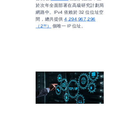
於次年全面部署在高級研究計劃局
網路中。IPv4 依賴於 32 位位址空
間，總共提供
4,294,967,296
（2³²）
個唯一 IP 位址。