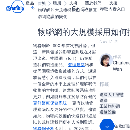
產品
AI
應用
技術
關於我們
支援
首頁
博客
Video title
TW
存取內容入口
物聯網的大規模採用如何推動互
聯網協議的變化
醫療保健
blueSPOT
部落格
內容入口網
OK
物
聯
網
的
大
規
模
採
用
如
何
工業邊緣
graphiqSPOT
職業
詞彙表
Nov 17. 21
物聯網於 1990 年首次被討論，但
智能遙控器
neuralSPOT
讓我們共同建設未來
線上支援
這一新興領域的影響直到現在才顯
作者
現出來。物聯網 （IoT） 仍在塑
智慧家庭和建築
secureSPOT
活動
我們的合作
Charlen
造我們製造產品、
管理建築
物和
Wan
智慧卡
SPOT
投資者關係
資源
從周圍環境收集數據的方式。通過
將智慧引入邊緣設備，我們可以在
可穿戴設備
turboSPOT
訊息
影像資料庫
一個全新的水平上處理和理解我們
標籤
收集的大數據。這意味著系統功能
遊戲
合作成功亮點
購買地點
邊緣人工智慧
更好，例如能夠專注於預防保健的
邊緣
耳戴式裝置
為什麼選擇 Ambiq
常見問題
更好醫療保健系統
、更有效地管
工業物聯網
理建築以及更好的生活品質。儘管
什麼是邊緣 AI？
邊緣設備
如此，物聯網設備的快速採用還是
以其規模讓我們所有人感到驚訝。
滾動訂
物聯網分析
估計，到 2025 年，