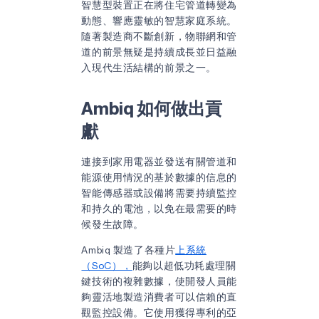
智慧型裝置正在將住宅管道轉變為
動態、響應靈敏的智慧家庭系統。
隨著製造商不斷創新，物聯網和管
道的前景無疑是持續成長並日益融
入現代生活結構的前景之一。
Ambiq 如何做出貢
獻
連接到家用電器並發送有關管道和
能源使用情況的基於數據的信息的
智能傳感器或設備將需要持續監控
和持久的電池，以免在最需要的時
候發生故障。
Ambiq 製造了各種片
上系統
（SoC），
能夠以超低功耗處理關
鍵技術的複雜數據，使開發人員能
夠靈活地製造消費者可以信賴的直
觀監控設備。它使用獲得專利的
亞