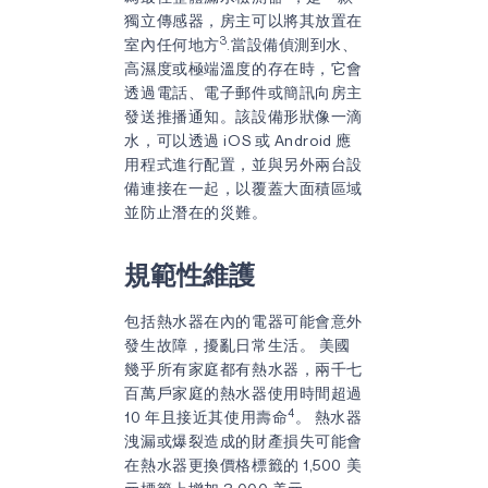
獨立傳感器，房主可以將其放置在
3
室內任何地方
.當設備偵測到水、
高濕度或極端溫度的存在時，它會
透過電話、電子郵件或簡訊向房主
發送推播通知。該設備形狀像一滴
水，可以透過 iOS 或 Android 應
用程式進行配置，並與另外兩台設
備連接在一起，以覆蓋大面積區域
並防止潛在的災難。
規範性維護
包括熱水器在內的電器可能會意外
發生故障，擾亂日常生活。 美國
幾乎所有家庭都有熱水器，兩千七
百萬戶家庭的熱水器使用時間超過
4
10 年且接近其使用壽命
。 熱水器
洩漏或爆裂造成的財產損失可能會
在熱水器更換價格標籤的 1,500 美