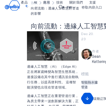
產品
AI
應用
技術
關於我們
支援
首頁
博客
Video title
TW
存取內容入口
向前流動：邊緣人工智慧對管道
的影響
醫療保健
blueSPOT
部落格
內容入口網
OK
向
前
流
動
：
邊
緣
人
工
智
慧
工業邊緣
graphiqSPOT
職業
詞彙表
Dec 20.
23
智能遙控器
neuralSPOT
讓我們共同建設未來
線上支援
智慧家庭和建築
secureSPOT
活動
我們的合作
作者
Sean
智慧卡
SPOT
投資者關係
資源
Ketterin
可穿戴設備
turboSPOT
訊息
影像資料庫
邊緣人工智慧 （AI） （Edge AI）
正在將家庭轉變為智慧生態系統，
標籤
遊戲
合作成功亮點
購買地點
連接設備在其中進行通訊並自動執
行任務，以提高便利性。 這種智
智能熱水爐
耳戴式裝置
為什麼選擇 Ambiq
常見問題
管道
能演變也出現在管道領域。
什麼是邊緣 AI？
邊緣人工智慧正在重塑管道行業，
滾動訂
為房主帶來一波創新解決方案，正