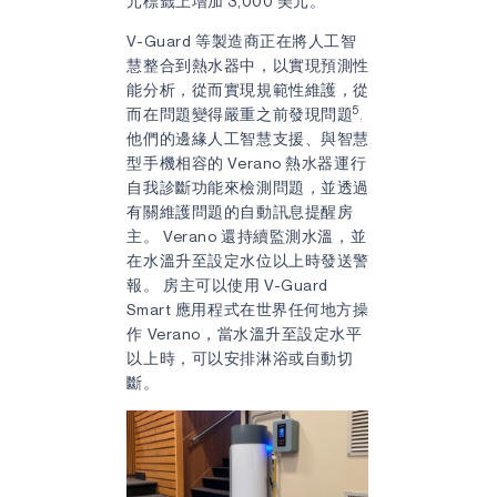
元標籤上增加 3,000 美元。
V-Guard 等製造商正在將人工智
慧整合到熱水器中，以實現預測性
能分析，從而實現規範性維護，從
5
而在問題變得嚴重之前發現問題
.
他們的邊緣人工智慧支援、與智慧
型手機相容的 Verano 熱水器運行
自我診斷功能來檢測問題，並透過
有關維護問題的自動訊息提醒房
主。 Verano 還持續監測水溫，並
在水溫升至設定水位以上時發送警
報。 房主可以使用 V-Guard
Smart 應用程式在世界任何地方操
作 Verano，當水溫升至設定水平
以上時，可以安排淋浴或自動切
斷。