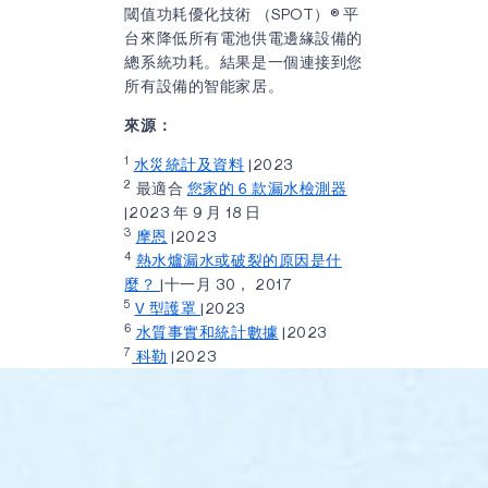
閾值功耗優化技術 （SPOT）
®
平
台來降低所有電池供電邊緣設備的
總系統功耗。結果是一個連接到您
所有設備的智能家居。
來源：
1
水災統計及資料
|2023
2
最適合
您家的 6 款漏水檢測器
|2023 年 9 月 18 日
3
摩恩
|2023
4
熱水爐漏水或破裂的原因是什
麼？
|十一月 30， 2017
5
V 型護罩
|2023
6
水質事實和統計數據
|2023
7
科勒
|2023