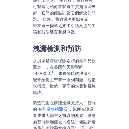
好趕上冬季。 在這裡，我們將探
討製造商如何在管道中實施這些技
術、它們的優點以及它們解決的問
題。 此外，我們還將重點介紹一
些在這一變革之旅中引領潮流的尖
端智慧型裝置和感測器。
洩漏檢測和預防
水損壞是房屋保險索賠的最常見原
因之一，在美國每天影響約
1
14,000 人
。 未被發現的洩漏可
能會給房主帶來一系列問題，包括
水損壞、黴菌、更高的水費和電氣
損壞。
製造商正在構建邊緣支持人工智能
的
智能漏水檢測器
，以便在洩漏
造成重大損害之前識別洩漏。摩恩
的智能檢漏儀被《連線》雜誌評選
2
為最佳整體漏水檢測器
，是一款