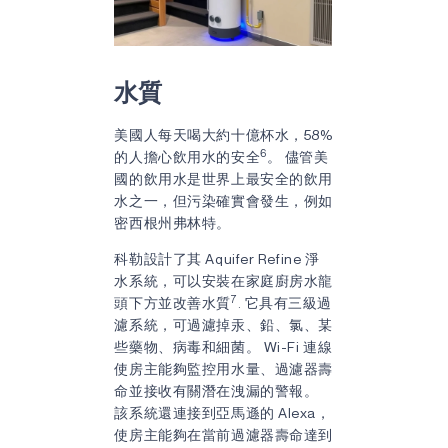
水質
美國人每天喝大約十億杯水，58%
6
的人擔心飲用水的安全
。 儘管美
國的飲用水是世界上最安全的飲用
水之一，但污染確實會發生，例如
密西根州弗林特。
科勒設計了其 Aquifer Refine 淨
水系統，可以安裝在家庭廚房水龍
7
頭下方並改善水質
. 它具有三級過
濾系統，可過濾掉汞、鉛、氯、某
些藥物、病毒和細菌。 Wi-Fi 連線
使房主能夠監控用水量、過濾器壽
命並接收有關潛在洩漏的警報。
該系統還連接到亞馬遜的 Alexa，
使房主能夠在當前過濾器壽命達到