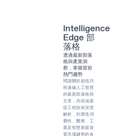
清潔能源
可持續性
太陽的
農
農業科技
農業科技
遠程患者監護
肺病
轉速
回收
廢棄物管理
Intelligence
虛擬實境 （VR）
遊戲
Edge 部
能量採集
及早發現
智能手環
阿波羅
落格
合作關係
詢問專家
手印
透過最新部落
遙控
智慧卡
嵌入式
預防
格與產業洞
可穿戴設備
音訊
察，掌握當前
智慧手錶
健身追蹤器
熱門趨勢
新冠肺炎 （COVID-19）
閱讀關於超低功
智慧家居
始終傾聽
聲音
耗邊緣人工智慧
語音命令
人工智慧
邊緣人工智慧
邊緣
的最新部落格與
工業物聯網
預防性維護
文章，內容涵蓋
電池供電
能效
邊緣設備
從工程技術深度
生物
始終在線
解析，到塑造消
Green energy
Sport
費性、醫療、工
業及智慧家庭裝
置市場趨勢的各