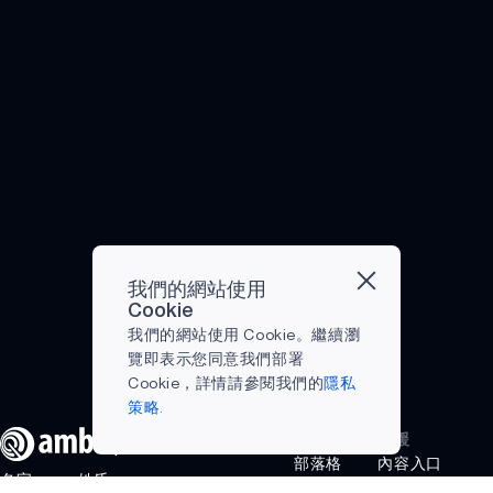
為了應對部分挑
戰，農業產業正
轉向人工智慧
（AI）與物聯網
（IoT）的創新。
AI的運用能幫助
農民成為數據驅
動者，減輕農耕
的體力負擔，節
省成本，並產出
更大且高品質的
產量，有效利用
我們的網站使用
Cookie
土地與資源。 人
我們的網站使用 Cookie。繼續瀏
工智慧在農業中
覽即表示您同意我們部署
的市場份額 據報
Cookie，詳情請參閱我們的
隱私
導，截至 2021
策略.
年底，美國
87%...
公司
支援
部落格
內容入口
名字
姓氏
網站
職涯