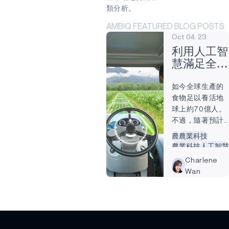
類分析。
AMBIQ FEATURED BLOG POSTS
Oct 04. 23
利用人工智
慧滿足全球
糧食供應需
如今全球生產的
求
食物足以養活地
球上約70億人。
不過，隨著預計
2050年人口將再
農
農業科技
增加20億，估計
農業科技
人工智慧
全球作物產量還
Charlene
需再增加60%，
Wan
才能養活所有人
1。 如今，食物浪
費、勞動力短缺
和氣候變遷等問
題已經成為滿足