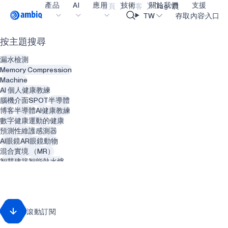
產品
AI
應用
技術
關於我們
支援
首頁
博客
Tag: 農
Video title
TW
存取內容入口
按主題搜尋
醫療保健
blueSPOT
部落格
內容入口網
OK
漏水檢測
工業邊緣
graphiqSPOT
職業
詞彙表
Memory Compression
Machine
智能遙控器
neuralSPOT
讓我們共同建設未來
線上支援
AI 個人健康教練
腦機介面
SPOT
半導體
智慧家庭和建築
secureSPOT
活動
我們的合作
博客
半導體
AI健康教練
數字健康
運動的
健康
智慧卡
SPOT
投資者關係
資源
預測性維護
感測器
AI眼鏡
AR眼鏡
動物
可穿戴設備
turboSPOT
訊息
影像資料庫
混合實境 （MR）
遊戲
合作成功亮點
購買地點
智慧建築
智能熱水爐
管道
智能服裝
電腦視覺
耳戴式裝置
為什麼選擇 Ambiq
常見問題
人工智慧
照相機
擴增實境 （AR）
什麼是邊緣 AI？
智慧眼鏡
心理健康
滾動訂閱
牙科醫生
牙科
牙科
智能植牙
再生能源