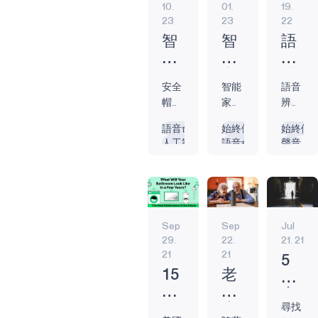
的裝置需要互
10.
01.
19.
23
23
22
聯，安全性至關
重要。 幸運的
智
智
語
是，像智慧遙控
能
慧
音
器這樣的智慧家
運
家
識
庭裝置，已經從
安全
智能
語音
動
庭
別
最早期的版本中
帽技
家居
辨識
頭
如
技
有了長足的進
術的
的作
技術
盔
何
術
語音命令
始終傾聽
始終傾
步。 最早的智慧
革命
用不
在許
人工智慧
語音命令
聲音
已
幫
如
家庭設備 智慧家
性進
僅僅
多方
邊緣人工智慧
邊緣人工智慧
語音命
準
助
何
庭的概念不僅僅
步，
是讓
面讓
電池供電
能效
生物
是未來電影的概
備
應
監
將摩
房主
生活
邊緣設備
邊緣設備
念，而是在1970
好
對
管
托車
的生
變得
始終在線
年代隨著X10技術
騎
氣
手、
活更
更加
誕生，該技術利
Sep
Sep
Jul
自行
輕
便
行
候
用家中空調線路
29.
22.
21. 21
車
鬆。
利。
變
21
21
實現裝置與控制
手、
使用
他們
5
遷
模組之間的通
滑板
邊緣
正在
15
老
個
訊。 如同所有新
手及
設
快速
年
年
穿
興發明在嬰兒階
多項
備，
輕鬆
尋找
2021
人
戴
段的預期，這種