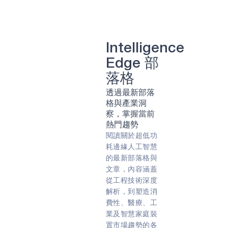
清潔能源
可持續性
太陽的
農
農業科技
農業科技
遠程患者監護
肺病
轉速
回收
廢棄物管理
Intelligence
虛擬實境 （VR）
遊戲
Edge 部
能量採集
及早發現
智能手環
阿波羅
落格
合作關係
詢問專家
手印
透過最新部落
遙控
智慧卡
嵌入式
預防
格與產業洞
可穿戴設備
音訊
察，掌握當前
智慧手錶
健身追蹤器
熱門趨勢
新冠肺炎 （COVID-19）
閱讀關於超低功
智慧家居
始終傾聽
聲音
耗邊緣人工智慧
語音命令
人工智慧
邊緣人工智慧
邊緣
的最新部落格與
工業物聯網
預防性維護
文章，內容涵蓋
電池供電
能效
邊緣設備
從工程技術深度
生物
始終在線
解析，到塑造消
Green energy
Sport
費性、醫療、工
業及智慧家庭裝
置市場趨勢的各