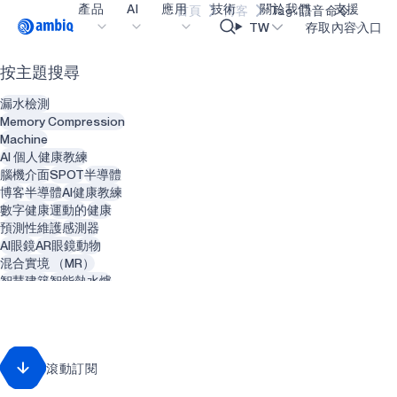
產品
AI
應用
技術
關於我們
支援
首頁
博客
Tag: 語音命令
Video title
TW
存取內容入口
按主題搜尋
醫療保健
blueSPOT
部落格
內容入口網
OK
漏水檢測
工業邊緣
graphiqSPOT
職業
詞彙表
Memory Compression
Machine
智能遙控器
neuralSPOT
讓我們共同建設未來
線上支援
AI 個人健康教練
腦機介面
SPOT
半導體
智慧家庭和建築
secureSPOT
活動
我們的合作
博客
半導體
AI健康教練
數字健康
運動的
健康
智慧卡
SPOT
投資者關係
資源
預測性維護
感測器
AI眼鏡
AR眼鏡
動物
可穿戴設備
turboSPOT
訊息
影像資料庫
混合實境 （MR）
遊戲
合作成功亮點
購買地點
智慧建築
智能熱水爐
管道
智能服裝
電腦視覺
耳戴式裝置
為什麼選擇 Ambiq
常見問題
人工智慧
照相機
擴增實境 （AR）
什麼是邊緣 AI？
智慧眼鏡
心理健康
滾動訂閱
牙科醫生
牙科
牙科
智能植牙
再生能源