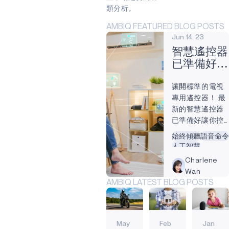
類分析。
AMBIQ FEATURED BLOG POSTS
Jun 14. 23
智慧遙控器
已準備好成
為人們關注
讓開標準的電視
的焦點
專用遙控器！ 最
新的智慧遙控器
已準備好讓你控
制家中多個面
始終傾聽
語音命令
向，從窗簾、恆
人工智慧
溫器、車庫門到
邊緣人工智慧
Charlene
串流裝置。 物聯
電池供電
邊緣設備
Wan
網（IoT）促成了
始終在線
AMBIQ LATEST BLOG POSTS
創新的關鍵飛
躍，使智慧自動
化的家庭真正成
為可能;不同廠商
May
Feb
Jan