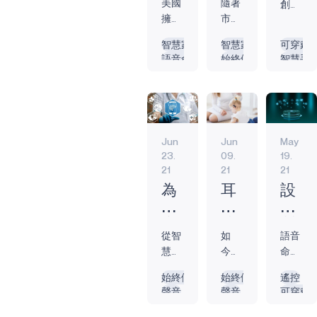
美國
隨著
運動
家庭
地完
創新
大
如
式
早期智慧家庭版
擁有
市面
愛好
系統
成使
方法
智
何
裝
本速度緩慢、容
超過
上有
者的
可以
用智
解決
能
充
智慧家居
智慧家居
可穿戴
置
易受到網路安全
五千
這麼
安全
實現
能遙
持續
語音命令
始終傾聽
智慧手
衛
分
改
攻擊，且常常不
兩百
多智
提升
互連
控器
的安
人工智慧
聲音
健身追
浴
利
連貫，難以廣泛
進
萬個
慧家
到新
和自
更輕
全挑
邊緣
語音命令
語音命
技
用
採用。 2000年
了
智慧
庭科
高
動
鬆地
戰對
電池供電
電池供
代初，企業開始
術
智
家
技產
度。
化。
控制
本
執法
始終在線
推出第一批用於
趨
能
庭，
品，
智慧
將這
電視
與安
地
智慧家庭的無線
Jun
Jun
May
智慧
最新
頭盔
些連
的任
勢
家
全人
安
技術。 挑戰在於
23.
09.
19.
衛浴
的智
配備
網家
務，
員至
居
全
21
21
21
這些裝置常常彼
技術
慧科
了可
庭系
或者
關重
助
解
此不相容，使得
正變
技不
以收
統與
使用
為
耳
設
要。
手
決
在家中連接不同
得越
再只
集佩
人工
智能
新技
什
戴
備
方
裝置變得昂貴且
來越
被年
戴者
智慧
助手
術的
麼
式
製
案
困難。 Nest 恆
從智
如
語音
受歡
輕一
及其
（AI）
進行
運
語
裝
造
溫器於 2010 年
慧手
今，
命令
迎。
代使
周圍
相結
日常
用，
音
置
商
推出，是首批與
錶到
大多
正迅
消費
用。
環境
合意
查
讓負
命
中
如
始終傾聽
始終傾聽
遙控
當今先進智慧家
健身
數耳
速成
者正
許多
數據
味著
詢，
責場
聲音
聲音
可穿戴
令
的
何
庭產品高度相似
追蹤
戴式
為電
在學
長者
的技
可以
例如
地安
語音命令
語音命令
智慧手
是
語
滿
的創新產品之
器，
設備
子產
習和
選擇
術，
優化
查看
全的