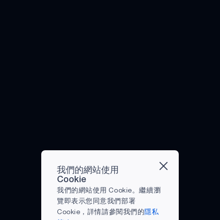
音辨
裝置
您的
物聯
（AI），
帽的
對氣
年，
到互
識功
也可
聲音
網連
嬰兒
好處
候變
語音
聯
能的
以收
像您
接起
潮世
無可
遷方
辨識
網，
最新
集生
的雙
來，
代和
否
面具
技術
是您
發
物辨
手一
使家
長者
認。
有令
對全
身體
展，
識數
樣高
庭設
獨立
在本
人難
球市
的配
耳戴
據，
效。
備預
生活
文
以置
場的
件。
式設
例如
聲控
測用
將更
中，
信的
價值
越來
備已
溫
技術
戶的
輕鬆
我們
潛
將達
越多
被消
度、
已經
需求
且有
將探
力。
到約
的可
費者
血氧
跟隨
並相
趣。
討市
發表
70
穿戴
廣泛
水平
智慧
應地
以下
場上
在
億美
技術
採
和心
揚聲
交
是十
最先
《國
元。
應用
用。
率。
器進
付。
個建
進的
際環
很
在安
耳戴
由於
入我
已經
議，
智慧
境》
快，
防行
式設
語音
們的
有許
教你
頭盔
上的
語音
業中
我們的網站使用
備被
命令
家
多設
如何
以及
一項
辨識
湧
Cookie
定義
功能
中，
備可
讓長
它們
研究
將在
現，
我們的網站使用 Cookie。繼續瀏
為具
的快
加快
以提
者充
如何
發
日常
安防
覽即表示您同意我們部署
有多
速發
了我
供個
分利
改變
現，
生活
人員
Cookie，詳情請參閱我們的
隱私