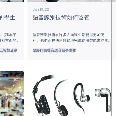
Jan 19. 22
的學生
語音識別技術如何監管
片（稱為半
語音辨識技術在許多方面讓生活變得更加便
域和方面的
利。他們正在快速輕鬆地完成使用智能遙控器
往往成為可
更輕鬆地控制電視的任務，或者使用智能助手
工智慧
邊緣
始終傾聽
聲音
語音命令
生物
令、擴增實
進行日常查詢，例如查看天氣。 近年來，語音
建築、物聯
辨識變得無處不在，也變得更加複雜。 最近的
置能夠以前
研究表明 ，到 2026 年，語音辨識技術對全球
於���療
市場的價值將達到約 70 億美元。很快，語音
、交通運
辨識將在日常生活中進一步根深蒂固，監管機
率和許多其
構將不得不考慮這種不斷增長的使用，特別是
步使得光是
在隱私方面。因此，人們越來越意識到語音識
體。 目前半
別可以而且應該使用的方式。...