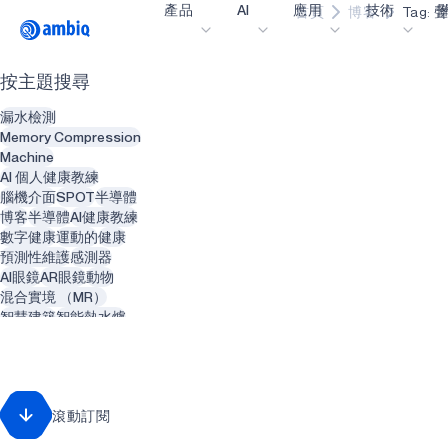
產品
AI
應用
技術
首頁
博客
Tag: 
Video title
按主題搜尋
醫療保健
blueSPOT
部
漏水檢測
工業邊緣
graphiqSPOT
職
Memory Compression
Machine
智能遙控器
neuralSPOT
讓
AI 個人健康教練
腦機介面
SPOT
半導體
智慧家庭和建築
secureSPOT
活
博客
半導體
AI健康教練
數字健康
運動的
健康
智慧卡
SPOT
投
預測性維護
感測器
AI眼鏡
AR眼鏡
動物
可穿戴設備
turboSPOT
訊
混合實境 （MR）
遊戲
合
智慧建築
智能熱水爐
管道
智能服裝
電腦視覺
耳戴式裝置
為什
人工智慧
照相機
擴增實境 （AR）
什
智慧眼鏡
心理健康
滾動訂閱
牙科醫生
牙科
牙科
智能植牙
再生能源