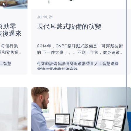
Jul 14. 21
幫助零
現代耳戴式設備的演變
中恢復過來
幾乎每個行業
2014年，CNBC稱耳戴式設備是「可穿戴技術
業和零售業
的 下一件大事 」。。不到十年後，健身追蹤器
多的人接種
和智慧助聽器等耳戴式產品已成為許多人不可
工智慧
可穿戴設備
音訊
健身追蹤器
聲音
人工智慧
邊緣
些行業將如
或缺的日常工具。 儘管歷史不長，但耳戴式產
電池供電
生物
始終在線
。 在疫情
品在集成人工智慧 （AI）、機器學習 （ML）
以滿足消費
和物聯網 （IoT） 等新興技術方面取得了巨大
的互動購物
飛躍。此外，超低功耗處理和聲控功能等其他
。 眾所周
流行趨勢正在成為設備的必備品。...
（ML） 領域
樣，這些創
題。...