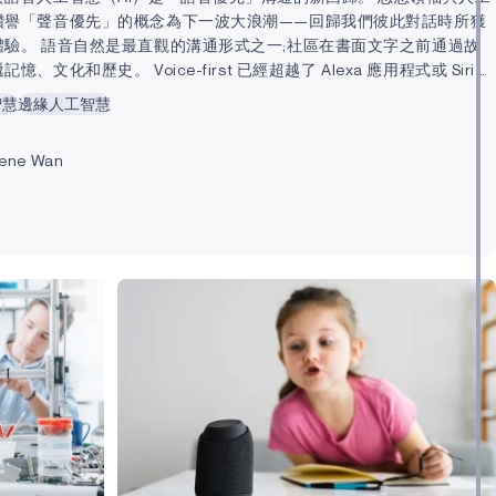
讚譽「聲音優先」的概念為下一波大浪潮——回歸我們彼此對話時所獲
體驗。 語音自然是最直觀的溝通形式之一;社區在書面文字之前通過故
憶、文化和歷史。 Voice-first 已經超越了 Alexa 應用程式或 Siri 指
基於 Voice-First 比傳統數位介面更強大、更友善、更具沉浸感且速度
智慧
邊緣人工智慧
「語音優先」的核心組成部分是語音辨識，即機器或程式辨識詞語和片語
 本文將探討語音辨識的定義、人工智慧如何革新語音辨識，以及語音辨
lene Wan
在現實世界的應用。 什麼是語音辨識？ 根據TechTarget的說法，「語音辨
或程式識別口語中的詞語和片語，並將其轉換成機器可讀格式的能力