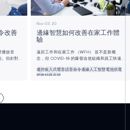
Nov 03. 20
令改善
邊緣智慧如何改善在家工作體
驗
理播放音
遠距工作和在家工作 （WFH） 並不是新概
能。但針對
念，但 COVID-19 的爆發迫使組織和員工快速
以收集生物
轉型。面對面的會議和出差在一夜之間消失
遙控
嵌入式
聲音
語音命令
邊緣人工智慧
電池供電
率。 由於
了。即使在世界度過了大流行之後，勞動力也
能效
始終在線
戴式裝置正
可能會 以更高的速度在家工作。 近年來，我們
市場正在
開始依賴筆記型電腦、桌上型電腦、智慧型手
透過智慧語
機甚至虛擬環境等邊緣設備來完成我們的工
。...
作。這些邊緣設備透過 物聯網 （IoT） 連接，
隨著技術的發展，它們正迅速變得更加智慧。
邊緣智慧不僅可以改善您的在家工作體驗，還
可以改善您的工作與生活平衡。本文將介紹一
些流行的 WFH...