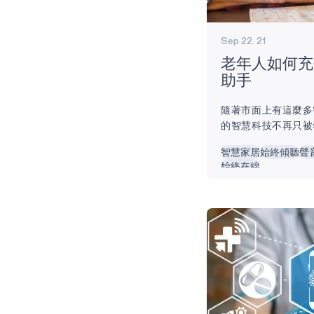
Sep 22. 21
老年人如何充
助手
隨著市面上有這麼多
的智慧科技不再只被
選擇更多投資智慧家
智慧家居
始終傾聽
聲
生活變得輕鬆。 由
始終在線
慧（AI），嬰兒潮
鬆且有趣。 以下是
充分利用多款智慧家庭
的聲控智能助手 所
得了長足的發展。 
來說，設置起來可能
始工作，他們的生活就