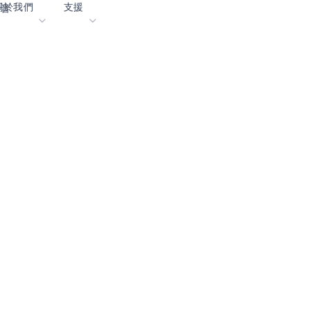
關於我們
支援
聲音
落格
內容入口網站
業
詞彙表
OK
我們共同建設未來
線上支援
動
我們的合作夥伴
資者關係
資源
息
影像資料庫
作成功亮點
購買地點
麼選擇 Ambiq
常見問題
麼是邊緣 AI？