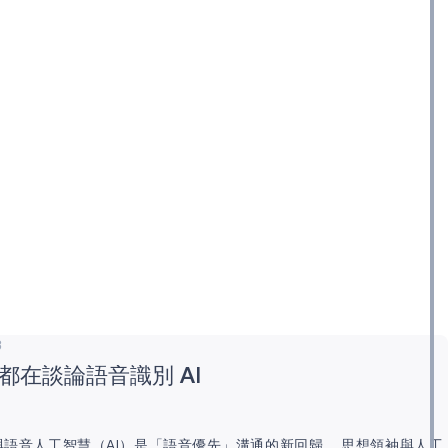
3
都在談論語音識別 AI
與語音人工智慧（AI）是「語音優先」溝通的新回歸。 思想領袖與人工