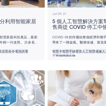
Jul 28. 21
分利用智能家居
5 個人工智慧解決方案
售商從 COVID 停工
智慧家庭科技產品，最新
COVID-19 的停擺給整個經濟和
年輕一代使用。 許多長者
帶來了一陣旋風。醫療保健、製造
庭科技，因為它能讓日常
是損失最嚴重的行業。隨著越來越
音
語音命令
電池供電
智慧卡
智慧手錶
聲音
人工智慧
邊緣人
於智慧家庭助理內建人工智
疫苗以及各州取消強制令，看看這
工業物聯網
生物
世代和長者獨立生活將更輕
何齊心協力彌補部分損失是很有趣的
十個建議，教你如何讓長者
之前，零售業專注於開發創新技術
助理的功能。 1. 了解您
者的需求。人們正在尋找引人入勝
謂的智慧音箱近年來已經取
體驗，讓他們感到受到重視和被關注
雖然對於不太熟悉科技的人
知，人工智慧 （AI） 和 機器學習 
還是有點困難，但一旦開
正在經歷快速成長。與許多行業一
會輕鬆許多。...
新在零售領域佔有一席之地只是時間問