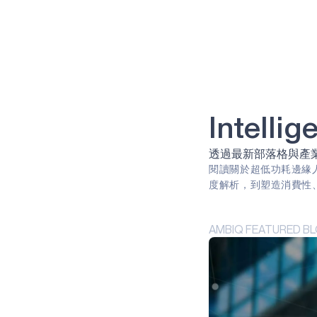
清潔能源
可持續性
太陽的
農
農業科技
農業科技
遠程患者監護
肺病
轉速
回收
廢棄物管理
虛擬實境 （VR）
遊戲
能量採集
及早發現
智能手環
阿波羅
合作關係
詢問專家
手印
Intell
遙控
智慧卡
嵌入式
預防
可穿戴設備
音訊
透過最新部落格與產
智慧手錶
健身追蹤器
閱讀關於超低功耗邊緣
新冠肺炎 （COVID-19）
度解析，到塑造消費性
智慧家居
始終傾聽
聲音
語音命令
人工智慧
邊緣人工智慧
邊緣
AMBIQ FEATURED B
工業物聯網
預防性維護
電池供電
能效
邊緣設備
生物
始終在線
Green energy
Sport