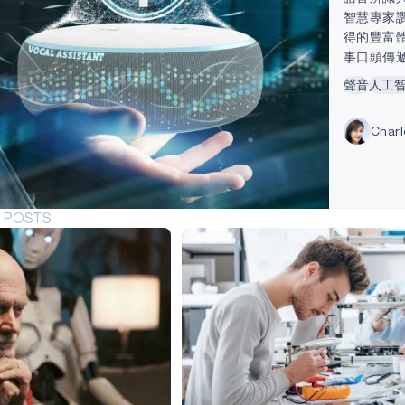
智慧專家
得的豐富
事口頭傳遞記
令;其原則
聲音
人工
更快。 
的能力。
Char
識 AI 
識是機器
1。」...
G POSTS