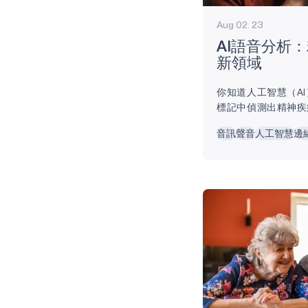
Aug 02. 23
AI語音分析
新領域
你知道人工智慧（A
標記中偵測出精神疾
們的心理健康狀態會
音訊
聲音
人工智慧
邊
們感到焦慮時，說話
過時，說話會變慢且
言模式對於精神疾病
而不僅僅是日常情緒
利用人工智慧語音偵
型，包括憂鬱症、焦
後壓力症候群（PTSD