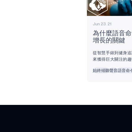
Jun 23. 21
為什麼語音命
增長的關鍵
從智慧手錶到健身追
來獲得巨大關注的趨
晶元和感測器技術以
始終傾聽
聲音
語音命
展，耳戴式設備已被
設備被定義為具有多
備，例如無線通信、
年來，更先進的耳塞
的任務，例如醫療監
物聯網...