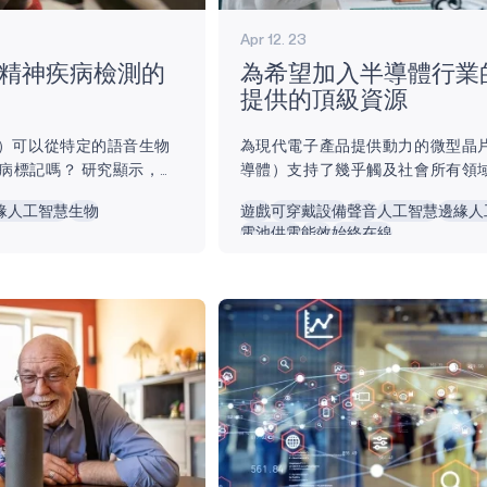
Apr 12. 23
：精神疾病檢測的
為希望加入半導體行業
提供的頂級資源
I）可以從特定的語音生物
為現代電子產品提供動力的微型晶
病標記嗎？ 研究顯示，我
導體）支持了幾乎觸及社會所有領
反映在我們的聲音中;當我
偉大創新。 曾經不可能的事情現在
緣人工智慧
生物
遊戲
可穿戴設備
聲音
人工智慧
邊緣人
速度會加快;當我們感到難
能。 半導體使 虛擬實境、語音命
電池供電
能效
始終在線
語調單調。 然而，這些語
境、健身追蹤器、智慧家庭、智慧
患者來說是長期的改變，
網裝置、電池供電應用和穿戴式裝
的變化。 因此，臨床醫師
所未有的水平存在和運作。它們對
測來識別多種精神疾病類
保健、計算、軍事系統、清潔能源
慮症、精神分裂症及創傷
輸、人工智能、邊緣智能、能源效
）。 美國的心理健康...
他應用至關重要。當今半導體的進
一塊矽上就有超過 1000 億個電晶
導體就業前景...