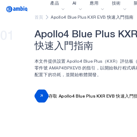
產品
AI
應用
技術
Video title
首頁
Apollo4 Blue Plus KXR EVB 快速入門指南
請填寫並提交以下表單，
醫療保健
blueSPOT
部
A
p
o
l
l
o
4
B
l
u
e
P
l
u
s
K
X
01
工業邊緣
graphiqSPOT
職
名字
快
速
入
門
指
南
智能遙控器
neuralSPOT
讓
本文件提供設置 Apollo4 Blue Plus（KXR）評估板
智慧家庭和建築
secureSPOT
活
姓氏
零件號 AMAP4BPXEVB 的指引，以開始執行程式
智慧卡
SPOT
投
配置下的功耗，並開始軟體開發。
可穿戴設備
turboSPOT
訊
公司
遊戲
合
存取 Apollo4 Blue Plus KXR EVB 快速入
耳戴式裝置
為什
工作電子郵件
什
電話號碼