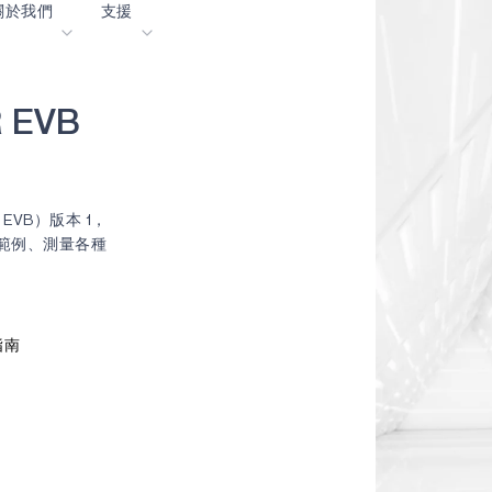
關於我們
支援
即可取得 Apollo4 Blue Plus KX
落格
內容入口網站
R
E
V
B
業
詞彙表
OK
我們共同建設未來
線上支援
（EVB）版本 1，
動
我們的合作夥伴
碼範例、測量各種
資者關係
資源
息
影像資料庫
作成功亮點
購買地點
門指南
麼選擇 Ambiq
常見問題
麼是邊緣 AI？