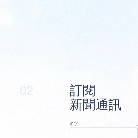
02
訂
閱
新
聞
通
訊
名字