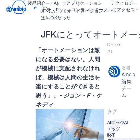
製品紹介
AI
アプリケーション
テクノロジー
ホーム
ブログ
Video title
JP
コンテンツポータルにアクセス
JFKにとってオートメーション
はA-OKだった
ヘルスケア
blueSPOT
OK
J
F
K
に
と
っ
て
オ
ー
ト
メ
ー
インダストリアル・エッジ
graphiqSPOT
Dec 01.
「オートメーションは敵
21
スマート・リモコン
neuralSPOT
になる必要はない。人間
スマートホームとビル
secureSPOT
が機械に支配されなけれ
著者
Ambiq
スマートカード
SPOT
ば、機械は人間の生活を
編集
楽にすることができると
ウェアラブル
turboSPOT
チー
ム
思う」。
~ ジョン・F・ケ
ゲーミング
ネディ
ヒアラブル
タグ
AI
エッジAI
エッジ
IIoT