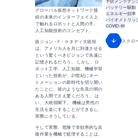
予防メンテナン
バッテリー駆動
グローバル仮想ネットワーク接
エネルギー効率
続の未来のインターフェイス上
バイオメトリッ
で触れるロボットと人間の手。
COVID-19
人工知能技術のコンセプト。
スクロ
故ジョン・F・ケネディ大統領
は、アメリカ人を月に到達させる
という驚くべきビジョンで永遠に
記憶されるだろう。 しかし、ロ
ボット工学、人工知能、機械学習
といった技術が、21世紀にオー
トメーションの新時代を切り開い
たことに、彼のような先見の明の
ある人間でさえ驚くだろう。 は
い、大統領閣下。 機械は男性の
生活を楽にすることができるし、
実際にそうしている。
そして実際、危険で非効率的な反
復作業を機械で処理することは、