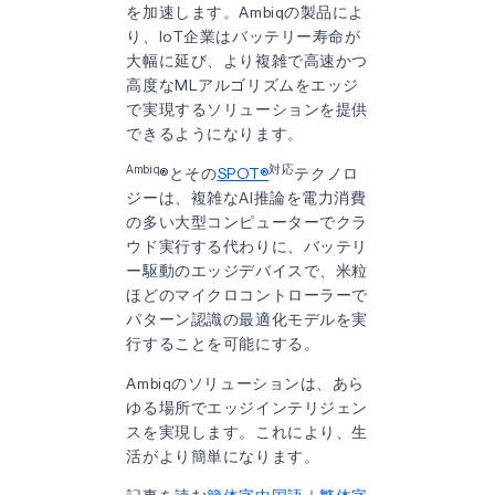
を加速します。Ambiqの製品によ
り、IoT企業はバッテリー寿命が
大幅に延び、より複雑で高速かつ
高度なMLアルゴリズムをエッジ
で実現するソリューションを提供
できるようになります。
Ambiq
対応
®とその
SPOT®
テクノロ
ジーは、複雑なAI推論を電力消費
の多い大型コンピューターでクラ
ウド実行する代わりに、バッテリ
ー駆動のエッジデバイスで、米粒
ほどのマイクロコントローラーで
パターン認識の最適化モデルを実
行することを可能にする。
Ambiqのソリューションは、あら
ゆる場所でエッジインテリジェン
スを実現します。これにより、生
活がより簡単になります。