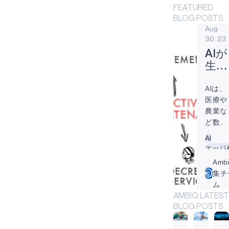
FEATURED
BLOG POSTS
Aug
30. 23
AIが
生活
のあ
AIは、
らゆ
医療や
る面
農業な
で予
ど数多
知保
くの業
AI
全を
界を変
エッジA
改善
えつつ
IIoT
Amb
する
ある。
予防メ
集チ
方法
AIはま
ム
た、シ
AMBIQ LATEST
ステム
BLOG POSTS
を監視
し、情