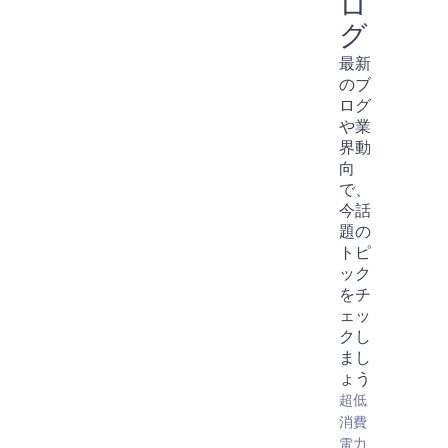
ロ
グ
最新
のブ
ログ
や業
界動
向
で、
今話
題の
トピ
ック
をチ
ェッ
クし
まし
ょう
超低
消費
電力