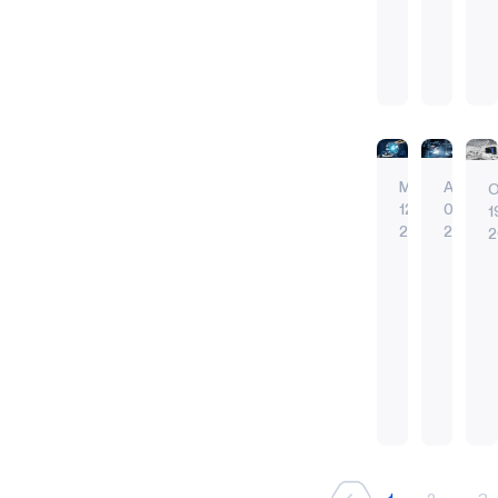
ど
要
り、企
が
デ
犯
だ
19
ェ
1
す
は
業は生
COVID
バ
罪
っ
の
ア
べ
な
産性、
シ
イ
スマートカー
エッジ
を
た
操
ラ
て
い。
効率
スマートウォ
スマー
ャ
ス
業
ブ
減
の
人
性、無
声
AI
ッ
を
停
ル
ら
産
間
駄を省
AI
エッジA
ト
AI
止
か
す
業
が
き、よ
エッジAI
IIoT
I
ダ
と
は、
ら
で
機
1
IIoT
バイオ
り成功
か
May
Apr
O
ウ
接
経
公
バイオメトリ
COVID-
C
使
械
するこ
12.
07.
1
済
共
ン
続
用
に
とがで
21
21
2
全
料
か
す
さ
支
きる。
ジ
イ
体、
金
れ
配
予知保
ら
る
ョ
ン
そ
の
て
さ
全とは
回
必
し
メ
ン・
テ
お
れ
何か？
復
要
「オ
モ
て
ー
F・
リ
り、
な
予知保
す
が
ー
ノ
事
タ
公
け
ケ
ジ
全は、
る
あ
ト
の
実
ー
共
れ
機械や
ネ
ェ
AI
予防
た
る
メ
イ
上
と
の
ば、
設備の
デ
ン
エッジAI
エッジ
ー
ン
め
3
す
い
安
機
状態を
エッジ
エッジA
ィ
ト・
シ
タ
の
つ
べ
っ
全
械
継続的
IIoT
エッジ
大
エ
ョ
ー
5
の
て
た
予防メンテナ
IIoT
I
と
は
に分析