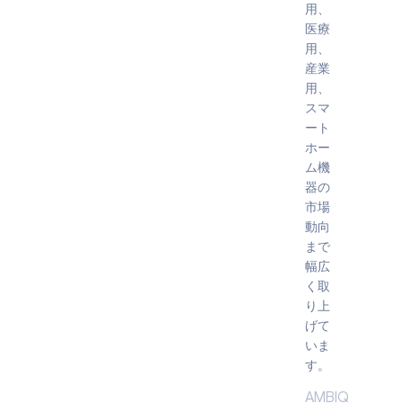
用、
医療
用、
産業
用、
スマ
ート
ホー
ム機
器の
市場
動向
まで
幅広
く取
り上
げて
いま
す。
AMBIQ