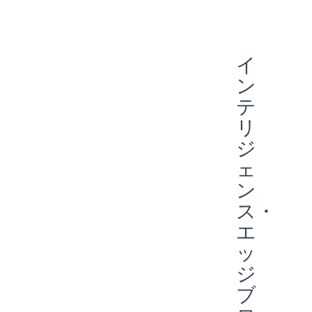
エネルギーハーベスティング
リモコン
スマートバンド
アポロ
パートナーシップ
専門家に聞く
早期発見
指紋
埋め込み
フィットネストラッカー
予防
エッジデバイス
スマートホーム
ウェアラブル
オーディオ
イ
常時接続
スマートカード
スマートウォッチ
声
AI
ン
音声コマンド
エッジAI
エッジ
IIoT
予防メンテナンス
バッテリー駆動
テ
エネルギー効率
バイオメトリック
COVID-19
リ
常に耳を傾ける
Green energy
Sport
ジ
ェ
ン
ス・
エ
ッ
ジ
ブ