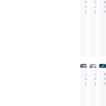
Aug
Dec
N
報に裏
16.
01.
1
打ちさ
23
21
2
れたサ
ービス
AI
JFK
や修理
は
に
のガイ
ど
と
人
「オ
ダンス
の
っ
工
ー
を提供
よ
て
知
ト
する予
う
オ
指紋
AI
能
メ
防保全
AI
エッジA
に
ー
（AI）
ー
の一種
エッジAI
エッジ
公
ト
は
シ
である
IIoT
IIoT
I
共
メ
想
ョ
予知保
バイオメトリ
予防メ
の
ー
像
ン
全を強
常に耳を傾け
バッテ
Jul
Jun
安
シ
し
は
化す
エネル
28.
16.
2
う
敵
る。 AI
バイオ
全
ョ
21
21
2
COVID-
る
に
を活用
を
ン
小
エ
ほ
な
した予
促
は
売
ッ
と
る
知保全
進
A-
ん
必
によ
業
ジ
し、
OK
COVID-
ウ