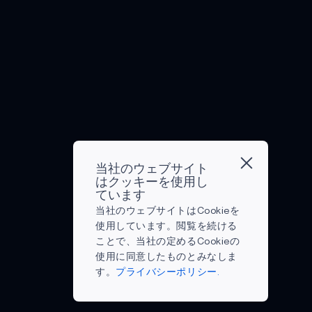
つ
は、
運転中
で
に
ひ
向
つ、
ア
に収集
き
オ
と
上
市
メ
された
る。"
ン
つ
が
民
リ
データ
~
デ
で
も
の
カ
は、故
ジ
バ
あ
た
安
人
障の確
ョ
イ
る。
ら
全
を
率を減
ン・
ス
よ
す
を
月
らし、
F・
の
り
直
確
に
資産故
ケ
イ
多
接
保
到
障の原
ネ
ン
く
的
し
達
因に関
デ
テ
の
な
て
さ
する豊
当社のウェブサイト
ィ
リ
人々
恩
はクッキーを使用し
い
せ
富な理
ケ
ジ
ています
が
恵
る。
る
解を生
ネ
ェ
当社のウェブサイトはCookieを
予
は、
監
と
み出す
デ
ン
使用しています。閲覧を続ける
防
す
視
い
のに役
ィ
ス
ことで、当社の定めるCookieの
接
べ
や
う
立ちま
大
が
使用に同意したものとみなしま
種
て
予
驚
す。...
統
向
す。
プライバシーポリシー.
を
の
測
く
領
上
受
人
的
べ
は、
し
け、
に
な
き