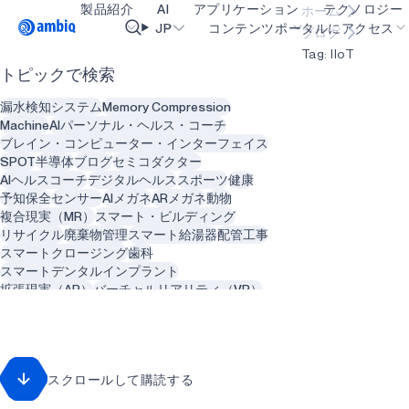
製品紹介
AI
アプリケーション
テクノロジー
ホーム
Video title
JP
コンテンツポータルにアクセス
ブログ
Tag: IIoT
トピックで検索
ヘルスケア
blueSPOT
OK
漏水検知システム
Memory Compression
インダストリアル・エッジ
graphiqSPOT
Machine
AIパーソナル・ヘルス・コーチ
ブレイン・コンピューター・インターフェイス
スマート・リモコン
neuralSPOT
SPOT
半導体
ブログ
セミコダクター
AIヘルスコーチ
デジタルヘルス
スポーツ
健康
スマートホームとビル
secureSPOT
予知保全
センサー
AIメガネ
ARメガネ
動物
複合現実（MR）
スマート・ビルディング
スマートカード
SPOT
リサイクル
廃棄物管理
スマート給湯器
配管工事
スマートクロージング
歯科
ウェアラブル
turboSPOT
スマートデンタルインプラント
ゲーミング
拡張現実（AR）
バーチャルリアリティ（VR）
メンタルヘルス
歯科医
歯科
ヒアラブル
コンピュータビジョン
人工知能
カメラ
スマートグラス
遠隔患者モニタリング
肺疾患
回転数
再生可能エネルギー
スクロールして購読する
クリーン・エネルギー
持続可能性
農業
ソーラー
アグテック
アグリテック
ゲーミング