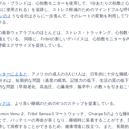
ブル・ブランドは、心拍数モニターを使用して、1分あたりの拍数と
出に使用される）を追跡し、ストレス軽減のためのマインドフルな呼
ンの
ような会社はさらに一歩進んで、そのレートの変動を利用してワ
する。
の最新ウェアラブルのほとんどは、ストレス・トラッキング、心拍数
えている。 同様に、Fitbitの新しいデバイスは、心拍数モニター
呼吸エクササイズを提供している。
ンターによると
、アメリカの成人の3人に1人は、日常的に十分な睡眠
てそれは、短期的な問題（過度の眠気、記憶力の低下、生活の質の低
的な問題（早期老化、高血圧、心臓発作、脳卒中）の数々を引き起こ
ックは
、より良い睡眠のための6つのステップを提案している。
min Venu 2、Fitbit Senseスマートウォッチ、Charge 5のよ
とで、バッテリーの寿命が長くなり、睡眠時に装着することができ、
跡して洞察することができるため、健康増進に役立つ。 また、長期