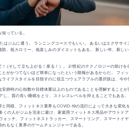
を知っている。
なたはジムに通う。 ランニングコースでもいい。 あるいはエクササイ
脂肪、低カロリー、低楽しみのダイエットもある。 新しい年、新し
！ (そして立ち上がる！座る！）。 21世紀のテクノロジーの助け
ことがかつてないほど簡単になったという朗報があるからだ。 フィ
なライフスタイルを目指すのに役立つウェアラブルの選択肢は、今や
は安静時の心拍数や目標体重以上のものであることを理解することが
アし、質の良い睡眠をとり、ストレスレベルを抑えることでもある。
と同様、フィットネス業界もCOVID-19の流行によって大きな変化
、多くの人がジムを完全に避け、家庭用フィットネス用品やアウトド
トウォッチ、フィットネストラッカー、スマートリング、スマートイ
紛れもなく業界のゲームチェンジャーである。