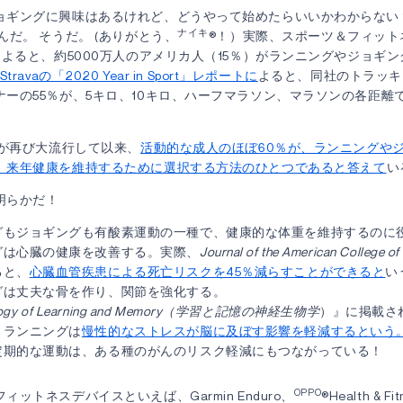
ョギングに興味はあるけれど、どうやって始めたらいいかわからない？
ナイキ
んだ。 そうだ。 (ありがとう、
®！）実際、スポーツ＆フィット
によると、約5000万人のアメリカ人（15％）がランニングやジョギ
Stravaの「2020 Year in Sport」レポートに
よると、同社のトラッキ
ナーの55％が、5キロ、10キロ、ハーフマラソン、マラソンの各距離
Dが再び大流行して以来、
活動的な成人のほぼ60％が、ランニングや
、来年健康を維持するために選択する方法のひとつであると答えて
い
明らかだ！
グもジョギングも有酸素運動の一種で、健康的な体重を維持するのに
グは心臓の健康を改善する。実際、
Journal of the American College of
ると、
心臓血管疾患による死亡リスクを45％減らすことができると
い
グは丈夫な骨を作り、関節を強化する。
ology of Learning and Memory（学習と記憶の神経生物学
）』に掲載さ
、ランニングは
慢性的なストレスが脳に及ぼす影響を軽減するという
定期的な運動は、ある種のがんのリスク軽減にもつながっている！
OPPO
ットネスデバイスといえば、Garmin Enduro、
®Health & Fi