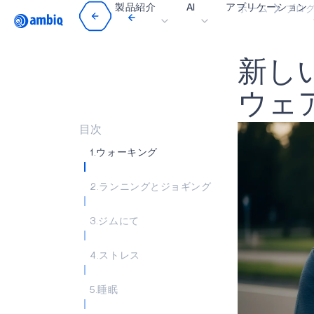
製品紹介
AI
アプリケーション
ホーム
ブロ
Video title
新
し
ヘルスケア
インダストリアル・
ウ
ェ
スマート・リモコン
目次
スマートホームとビ
1.ウォーキング
スマートカード
2.ランニングとジョギング
ウェアラブル
ゲーミング
3.ジムにて
ヒアラブル
4.ストレス
5.睡眠