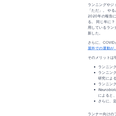
ランニングやジ
「ただ」。 やる
2020年の報告
る。 同じ年に？
用しているラン
新した。
さらに、COVI
屋外での運動が
そのメリットは
ランニン
ランニン
研究によ
ランニン
Neurobi
によると
さらに、
ランナー向けのフィ