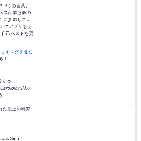
 3つの言葉、
ネス産業協会の
ングに参加してい
ングアプリを使
で自己ベストを更
ジョギングを含む
る！
役立つ。
 Cardiology
誌の
う！
03
れた最近の研究
。
tness Smart