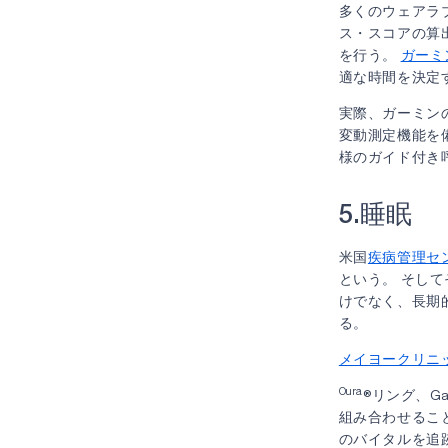
多くのウェアラ
ス・スコアの算
を行う。
ガーミ
適な時間を決定
実際、ガーミン
変動測定機能を備
様のガイド付き
5.睡眠
米国
疾病管理セ
という。 そし
けでなく、長期
る。
メイヨークリニ
Oura
®リング、Gar
組み合わせるこ
のバイタルを追