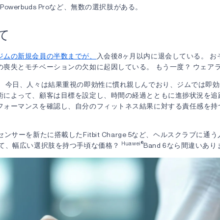
 Powerbuds Proなど、無数の選択肢がある。
て
ジムの新規会員の半数までが、
入会後8ヶ月以内に退会している。 お
の喪失とモチベーションの欠如に起因している。 もう一度？ ウェア
。 今日、人々は結果重視の即効性に慣れ親しんでおり、ジムでは即
術によって、顧客は目標を設定し、時間の経過とともに進捗状況を追
フォーマンスを確認し、自分のフィットネス結果に対する責任感を持
ンサーを新たに搭載したFitbit Charge 5など、ヘルスクラブに
Huawei®
して、幅広い選択肢を持つ手頃な価格？
Band 6なら間違いあ