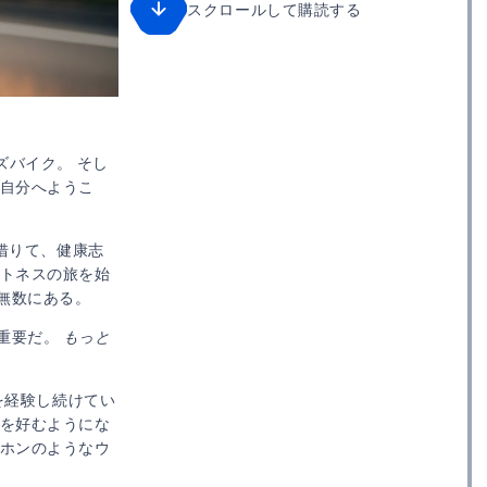
スクロールして購読する
ズバイク。 そし
い自分へようこ
を借りて、健康志
ットネスの旅を始
無数にある。
重要だ。
もっと
を経験し続けてい
アを好むようにな
ヤホンのようなウ