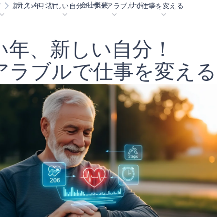
テクノロジー
会社概要
サポート
グ
新しい年、新しい自分！ ウェアラブルで仕事を変える
い
年
、
新
し
い
自
分
！
blueSPOT
ブログ
コンテンツ・ポータル
エッジ
graphiqSPOT
採用情報
用語集
OK
ア
ラ
ブ
ル
で
仕
事
を
変
え
る
neuralSPOT
お問合せ
オンラインサポート
ル
secureSPOT
イベント
パートナー
SPOT
投資家向け情報
リソース
turboSPOT
ニュース
ビデオライブラリー
サクセスストーリー
購入先
なぜ Ambiq なのか
よくあるご質問
エッジAIとは？