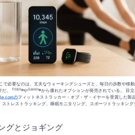
そこで必要なのは、丈夫なウォーキングシューズと、毎日の歩数や移
Fitibit
Garmin
計だ。
®や
®から優れたオプションが発売されている。 目立つ？ Fi
le.comの
フィットネストラッカー・オブ・ザ・イヤーを受賞した製
続、ストレストラッキング、睡眠モニタリング、スポーツトラッキング
ニングとジョギング