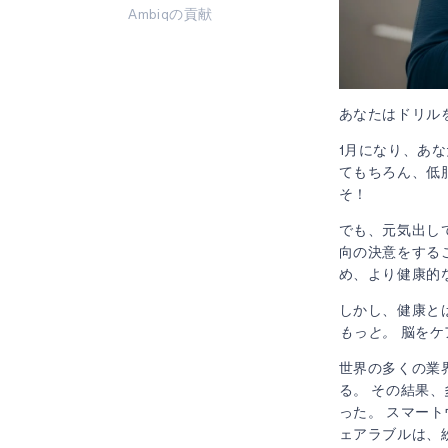
Ambiqの貢献
あなたはドリル
1月になり、あ
てもちろん、低
そ！
でも、元気出して
向の決意をする
め、より健康的
しかし、健康と
もっと。
脳をケ
世界の多くの業界
る。 その結果
った。 スマー
ェアラブルは、