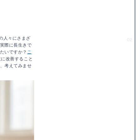
の人々にさまざ
02
、実際に長生きで
たいですか？
こ
意に改善すること
か、考えてみませ