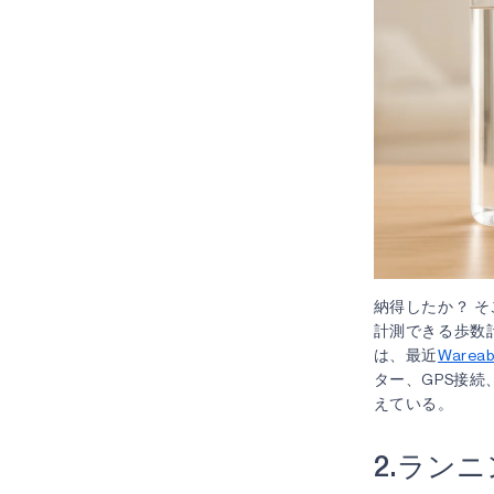
納得したか？ 
計測できる歩数
は、最近
Wareab
ター、GPS接
えている。
2.ラン