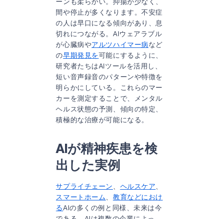
ーンも柔らかい。抑揚が少なく、
間や停止が多くなります。不安症
の人は早口になる傾向があり、息
切れにつながる。AIウェアラブル
が心臓病や
アルツハイマー病
など
の
早期発見を
可能にするように、
研究者たちはAIツールを活用し、
短い音声録音のパターンや特徴を
明らかにしている。これらのマー
カーを測定することで、メンタル
ヘルス状態の予測、傾向の特定、
積極的な治療が可能になる。
AIが精神疾患を検
出した実例
サプライチェーン
、
ヘルスケア
、
スマートホーム
、
教育などにおけ
る
AIの多くの例と同様、未来は今
である。AIは複数の企業によっ