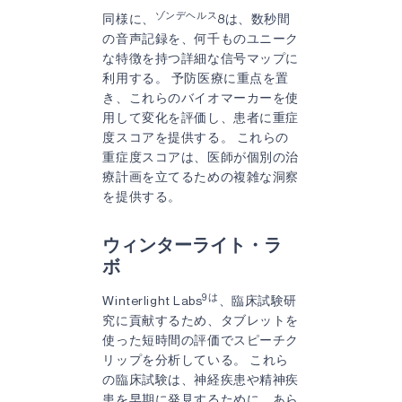
ゾンデヘルス
同様に、
8は、数秒間
の音声記録を、何千ものユニーク
な特徴を持つ詳細な信号マップに
利用する。 予防医療に重点を置
き、これらのバイオマーカーを使
用して変化を評価し、患者に重症
度スコアを提供する。 これらの
重症度スコアは、医師が個別の治
療計画を立てるための複雑な洞察
を提供する。
ウィンターライト・ラ
ボ
9は
Winterlight Labs
、臨床試験研
究に貢献するため、タブレットを
使った短時間の評価でスピーチク
リップを分析している。 これら
の臨床試験は、神経疾患や精神疾
患を早期に発見するために、あら