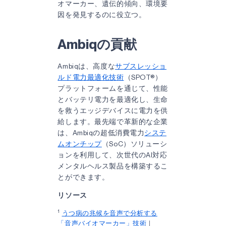
オマーカー、遺伝的傾向、環境要
因を発見するのに役立つ。
Ambiqの貢献
Ambiqは、高度な
サブスレッショ
ルド電力最適化技術
（SPOT®）
プラットフォームを通じて、性能
とバッテリ電力を最適化し、生命
を救うエッジデバイスに電力を供
給します。最先端で革新的な企業
は、Ambiqの超低消費電力
システ
ムオンチップ
（SoC）ソリューシ
ョンを利用して、次世代のAI対応
メンタルヘルス製品を構築するこ
とができます。
リソース
1
うつ病の兆候を音声で分析する
「音声バイオマーカー」技術
｜