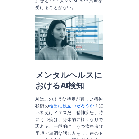
疾患を
人々の60％
治療を
受けることがない。
メンタルヘルスに
おけるAI検知
AIはこのような特定が難しい精神
状態の
検出に役立つだろうか
？短
い答えはイエスだ！精神疾患、特
にうつ病は、身体的に様々な形で
現れる。一般的に、うつ病患者は
平坦で単調な話し方をし、声のト