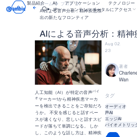
製品紹介
AI
アプリケーション
テクノロジー
ホーム
ブログ
Video title
JP
コンテンツポータルにアクセス
AIによる音声分析：精神疾患検
出の新たなフロンティア
ヘルスケア
blueSPOT
OK
A
I
に
よ
る
音
声
分
析
：
精
神
インダストリアル・エッジ
graphiqSPOT
Aug 02.
23
スマート・リモコン
neuralSPOT
スマートホームとビル
secureSPOT
著者
Charlen
スマートカード
SPOT
Wan
ウェアラブル
turboSPOT
バイ
人工知能（AI）が特定の音声
タグ
ゲーミング
オ
マーカー1から精神疾患マーカ
ーを検出できることをご存知だろ
オーディオ
ヒアラブル
うか。 不安を感じると話すペー
声
AI
エッジAI
スが速くなり、悲しいと話すスピ
バイオメトリッ
ードが落ちて単調になる。 しか
し、このような話し方は、精神疾