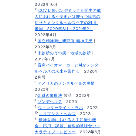
2022年10月
2
COVID-19パンデミック期間中の成
人における不安または抑うつ障害の
症状とメンタルヘルスケアの利用-
米国、2020年8月～2021年2月
｜
2022年4月
3
国立精神衛生研究所-精神疾患
｜
2023年3月
4
未診断のうつ病：地域の診断
｜
2017年7月
5
音声バイオマーカーとAIがメンタ
ルヘルスの未来を形作る
｜2023年
2月号
6
アメリカのメンタルヘルス事情
｜
2023年
7
金継ぎ健康法
-製品｜2022年
8
ゾンデヘルス
｜2023
9
ウィンターライト・ラボ
｜2023
10
エリプシス・ヘルス
｜2023
11
精神医学における人工知能の機
会、応用、課題、倫理的意味合い：
ナラティブ・レビュー
｜2023年6月