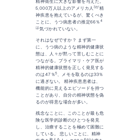
精神衛生に大きな影響を与えた。
3が
5,000万人以上のアメリカ人
精
神疾患を抱えているが、驚くべき
4
ことに、うつ病患者の推定66％
は
気づかれていない。
それはなぜですか？ まず第一
に、うつ病のような精神的健康状
態は、人々が黙って苦しむことに
つながる。プライマリ・ケア医が
精神的健康状態を正しく発見する
5
のは47％
、メモを取るのは33％
に過ぎない。 精神疾患患者は、
機能的に見えるエピソードを持つ
ことがあり、自分の精神状態を偽
るのが得意な場合が多い。
残念なことに、このことが最も危
険な医学的診断のひとつを発見
し、治療することを極めて困難に
している。 悲しいことに、精神
抱える
6が