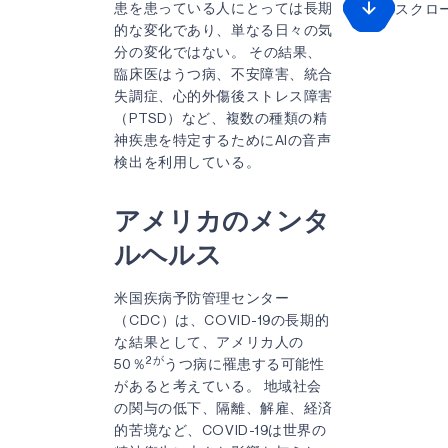
患を患っている人にとっては長期
スクロ
的な変化であり、単なる日々の気
分の変化ではない。 その結果、
臨床医はうつ病、不安障害、統合
失調症、心的外傷後ストレス障害
（PTSD）など、複数の種類の精
神疾患を特定するためにAIの音声
検出を利用している。
アメリカのメンタ
ルヘルス
米国疾病予防管理センター
（CDC）は、COVID-19の長期的
な結果として、アメリカ人の
2が
50％
うつ病に罹患する可能性
があると考えている。 地域社会
の関与の低下、隔離、解雇、経済
的苦境など、COVID-19は世界の