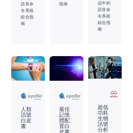
品中的
語音命
指南
語音命
令系統
令系統
綜合指
綜合指
南
南
超低
人類
最佳
功耗
訊號
記憶
生物
白皮
體配
訊號
書
置白
分析
皮書