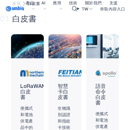
產品
AI
應用
技術
關於我們
支援
首頁
白皮書
Video title
TW
存取內容入口
01
白
皮
書
醫療保健
blueSPOT
部落格
內容入口網
OK
工業邊緣
graphiqSPOT
職業
詞彙表
智能遙控器
neuralSPOT
讓我們共同建設未來
線上支援
智慧家庭和建築
secureSPOT
活動
我們的合作
智慧卡
SPOT
投資者關係
資源
可穿戴設備
turboSPOT
訊息
影像資料庫
LoRaWAN
智慧
語音
遊戲
合作成功亮點
購買地點
白皮
卡白
命令
書
皮書
白皮
耳戴式裝置
為什麼選擇 Ambiq
常見問題
書
便攜式
生物識
什麼是邊緣 AI？
便攜式
和電池
別認證
和電池
供電產
和指紋
供電產
品中的
卡技術