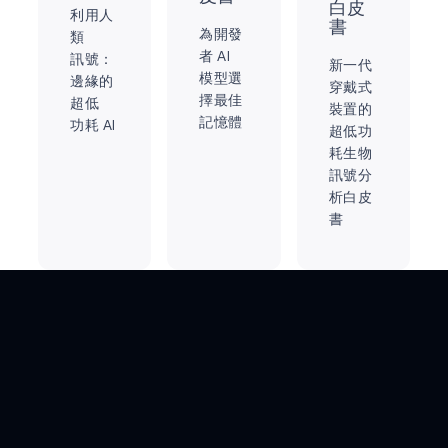
白皮
利用人
書
為開發
類
者 AI
訊號：
新一代
模型選
邊緣的
穿戴式
擇最佳
超低
裝置的
記憶體
功耗 Al
超低功
耗生物
訊號分
析白皮
書