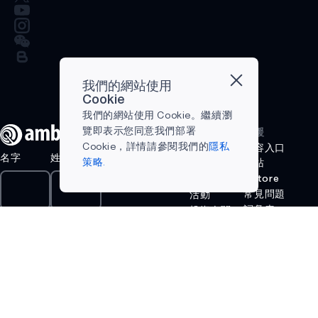
我們的網站使用
Cookie
我們的網站使用 Cookie。繼續瀏
覽即表示您同意我們部署
公司
支援
Cookie，詳情請參閱我們的
隱私
部落格
內容入口
名字
姓氏
策略.
網站
職涯
eStore
聯絡我們
常見問題
活動
詞彙表
投資人關
電子郵件
係
線上支援
法律聲明
夥伴網絡
新聞
技術資源
中心
成功案例
影像資料
為什麼選
庫
擇 Ambiq
呈
購買通路
什麼是邊