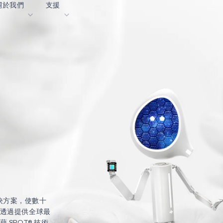
關於我們
支援
落格
內容入口網站
業
詞彙表
OK
我們共同建設未來
線上支援
動
我們的合作夥伴
資者關係
資源
息
影像資料庫
作成功亮點
購買地點
麼選擇 Ambiq
常見問題
麼是邊緣 AI？
解決方案，使數十
透過提供全球最
SPOT® 技術