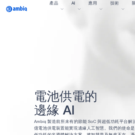
產品
AI
應用
技術
Video title
醫療保健
blueSPOT
部
工業邊緣
graphiqSPOT
職
智能遙控器
neuralSPOT
讓
智慧家庭和建築
secureSPOT
活
智慧卡
SPOT
投
可穿戴設備
turboSPOT
訊
電
池
供
電
的
遊戲
合
耳戴式裝置
為什
邊
緣
A
I
什
Ambiq 製造前所未有的節能 SoC 與超低功耗平台
億電池供電裝置能實現邊緣人工智慧。我們的使命是
低功耗的半導體解決方案，將智慧普及無處不在。憑藉 