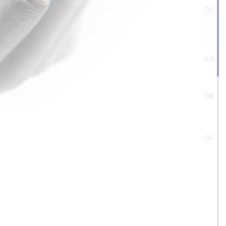
02
03
04
05