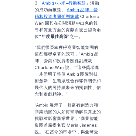
3「
Ambiq+小米=行動智慧
」活動
的成功而獲獎。
Ambiq 品牌、營
銷和投資者關係副總裁
Charlene
Wan 因其在公關活動中出色的報
導和質量方面的貢獻而被公認為兩
位
“年度最佳高管
”之一。
“我們很榮幸獲得商業智能集團的
這些聲譽卓著的認可，”Ambiq 品
牌、營銷和投資者關係副總裁
Charlene Wan 說。“”這些獎項進
一步證明了整個 Ambiq 團隊對技
術創新、生態系統合作夥伴關係和
幾代人的可持續未來的獨創性、信
念和奉獻精神。”
“Ambiq 展示了一群富有創造力和
商業頭腦的人如何幫助解決真正的
挑戰並影響商業世界，”商業智能
集團首席提名官 Maria Jimenez
說。“在當今的市場中，與全球受