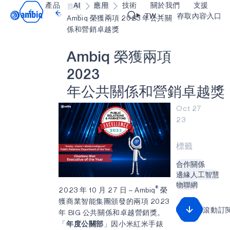
產品
AI
應用
技術
關於我們
支援
首頁
新聞
Video title
TW
存取內容入口
Ambiq 榮獲兩項 2023 年公共關
係和營銷卓越獎
醫療保健
blueSPOT
部落格
內容入口網
OK
A
m
b
i
q
榮
獲
兩
項
工業邊緣
graphiqSPOT
職業
詞彙表
2
0
2
3
智能遙控器
neuralSPOT
讓我們共同建設未來
線上支援
年
公
共
關
係
和
營
銷
卓
越
獎
智慧家庭和建築
secureSPOT
活動
我們的合作
Oct 27.
23
智慧卡
SPOT
投資者關係
資源
可穿戴設備
turboSPOT
訊息
影像資料庫
標籤
遊戲
合作成功亮點
購買地點
合作關係
邊緣人工智慧
耳戴式裝置
為什麼選擇 Ambiq
常見問題
物聯網
®
2023 年 10 月 27 日 – Ambiq
榮
什麼是邊緣 AI？
獲商業智能集團頒發的兩項 2023
滾動訂
年 BIG 公共關係和卓越營銷獎。
「
年度公關部
」因小米紅米手錶