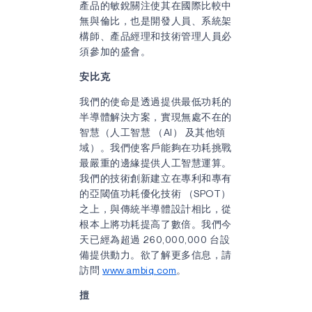
產品的敏銳關注使其在國際比較中
無與倫比，也是開發人員、系統架
構師、產品經理和技術管理人員必
須參加的盛會。
安比克
我們的使命是透過提供最低功耗的
半導體解決方案，實現無處不在的
智慧（人工智慧 （AI） 及其他領
域）。我們使客戶能夠在功耗挑戰
最嚴重的邊緣提供人工智慧運算。
我們的技術創新建立在專利和專有
的亞閾值功耗優化技術 （SPOT）
之上，與傳統半導體設計相比，從
根本上將功耗提高了數倍。我們今
天已經為超過 260,000,000 台設
備提供動力。欲了解更多信息，請
訪問
www.ambiq.com
。
㨟