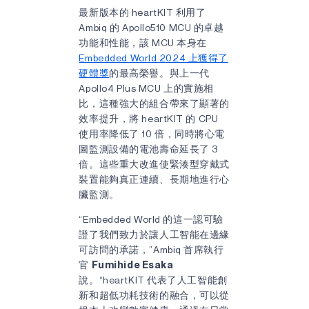
最新版本的 heartKIT 利用了
Ambiq 的 Apollo510 MCU 的卓越
功能和性能，該 MCU 本身在
Embedded World 2024 上獲得了
硬體獎
的最高榮譽。與上一代
Apollo4 Plus MCU 上的實施相
比，這種強大的組合帶來了顯著的
效率提升，將 heartKIT 的 CPU
使用率降低了 10 倍，同時將心電
圖監測設備的電池壽命延長了 3
倍。這些重大改進使緊湊型穿戴式
裝置能夠真正連續、長期地進行心
臟監測。
“Embedded World 的這一認可驗
證了我們致力於讓人工智能在邊緣
可訪問的承諾，”Ambiq 首席執行
官
Fumihide Esaka
說。“heartKIT 代表了人工智能創
新和超低功耗技術的融合，可以從