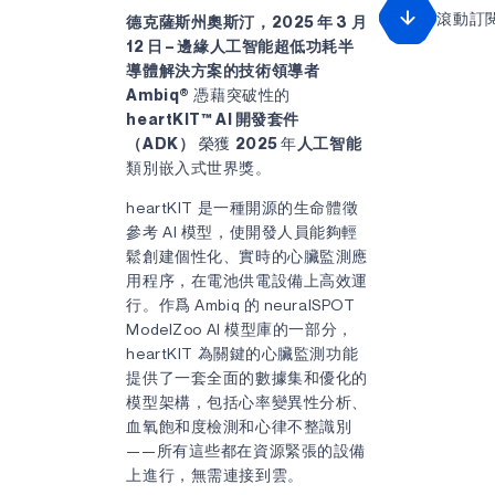
滾動訂
德克薩斯州奧斯汀，2025 年 3 月
12 日 – 邊緣人工智能超低功耗半
導體解決方案的技術領導者
Ambiq®
憑藉突破性的
heartKIT™ AI 開發套件
（ADK）
榮獲
2025
年
人工智能
類別嵌入式世界獎。
heartKIT 是一種開源的生命體徵
參考 AI 模型，使開發人員能夠輕
鬆創建個性化、實時的心臟監測應
用程序，在電池供電設備上高效運
行。作爲 Ambiq 的 neuralSPOT
ModelZoo AI 模型庫的一部分，
heartKIT 為關鍵的心臟監測功能
提供了一套全面的數據集和優化的
模型架構，包括心率變異性分析、
血氧飽和度檢測和心律不整識別
——所有這些都在資源緊張的設備
上進行，無需連接到雲。