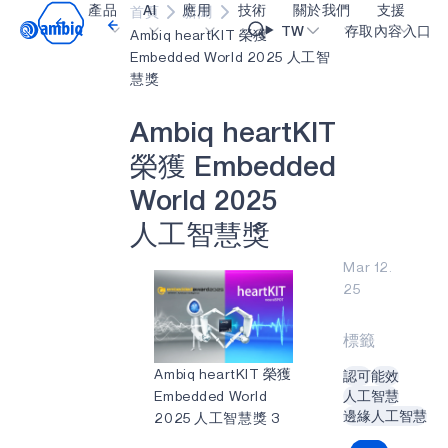
產品
AI
應用
技術
關於我們
支援
首頁
新聞
Video title
TW
存取內容入口
Ambiq heartKIT 榮獲
Embedded World 2025 人工智
慧獎
醫療保健
blueSPOT
部落格
內容入口網
OK
A
m
b
i
q
h
e
a
r
t
K
I
T
工業邊緣
graphiqSPOT
職業
詞彙表
榮
獲
E
m
b
e
d
d
e
d
智能遙控器
neuralSPOT
讓我們共同建設未來
線上支援
W
o
r
l
d
2
0
2
5
智慧家庭和建築
secureSPOT
活動
我們的合作
人
工
智
慧
獎
智慧卡
SPOT
投資者關係
資源
Mar 12.
可穿戴設備
turboSPOT
訊息
影像資料庫
25
遊戲
合作成功亮點
購買地點
標籤
耳戴式裝置
為什麼選擇 Ambiq
常見問題
Ambiq heartKIT 榮獲
認可
能效
什麼是邊緣 AI？
Embedded World
人工智慧
邊緣人工智慧
2025 人工智慧獎 3