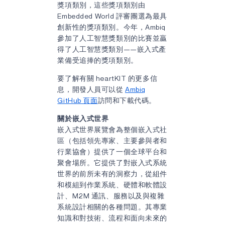
獎項類別，這些獎項類別由
Embedded World 評審團選為最具
創新性的獎項類別。今年，Ambiq
參加了人工智慧獎類別的比賽並贏
得了人工智慧獎類別——嵌入式產
業備受追捧的獎項類別。
要了解有關 heartKIT 的更多信
息，開發人員可以從
Ambiq
GitHub 頁面
訪問和下載代碼。
關於嵌入式世界
嵌入式世界展覽會為整個嵌入式社
區（包括領先專家、主要參與者和
行業協會）提供了一個全球平台和
聚會場所。它提供了對嵌入式系統
世界的前所未有的洞察力，從組件
和模組到作業系統、硬體和軟體設
計、M2M 通訊、服務以及與複雜
系統設計相關的各種問題。其專業
知識和對技術、流程和面向未來的