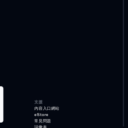
支援
內容入口網站
eStore
常見問題
詞彙表