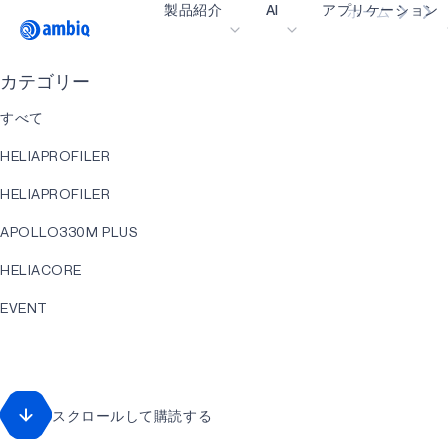
製品紹介
AI
アプリケーション
ホーム
Video title
カテゴリー
ヘルスケア
すべて
インダストリアル・
HELIAPROFILER
スマート・リモコン
HELIAPROFILER
スマートホームとビ
APOLLO330M PLUS
スマートカード
HELIACORE
ウェアラブル
EVENT
ゲーミング
HELIART
ヒアラブル
APOLLO330 PLUS
スクロールして購読する
アプリケーション