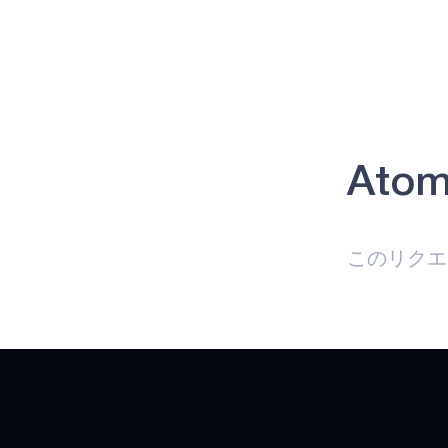
アトミック
APOLLO330B PLUS
ヘルスケア
インダストリアル・エッジ
インテリジェント・リモコン
Atom
ゲーミング
APOLLO510 LITE
このリクエ
APOLLO510B LITE
APOLLO510D LITE
HEARTKIT
NEURALSPOT
APOLLO510