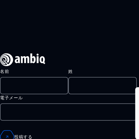
AM1815
APOLLO4
APOLLO4 BLUE
APOLLO4 LITE
APOLLO4 PLUS
ATOMIQ110
名前
姓
ATOMIQ110B
ATOMIQ120
電子メール
AM0805
AM0815
AM1805
投稿する
APOLLO340