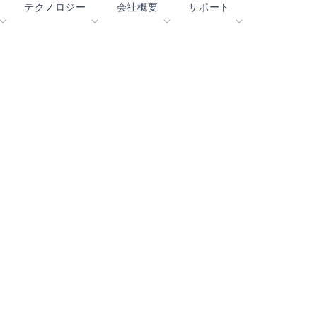
テクノロジー
会社概要
サポート
blueSPOT
ブログ
コンテンツ・ポータル
エッジ
graphiqSPOT
採用情報
用語集
OK
neuralSPOT
お問合せ
オンラインサポート
ル
secureSPOT
イベント
パートナー
SPOT
投資家向け情報
リソース
turboSPOT
ニュース
ビデオライブラリー
サクセスストーリー
購入先
なぜ Ambiq なのか
よくあるご質問
エッジAIとは？