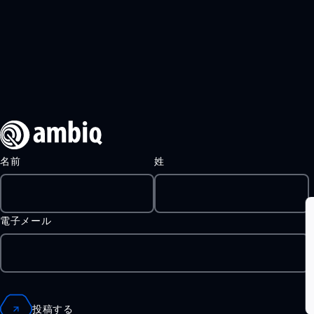
AM1815
APOLLO4
APOLLO4 BLUE
APOLLO4 LITE
APOLLO4 PLUS
ATOMIQ110
名前
姓
ATOMIQ110B
ATOMIQ120
電子メール
AM0805
AM0815
AM1805
投稿する
APOLLO340