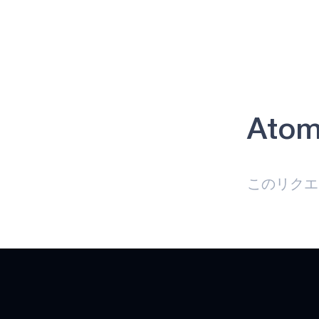
アトミック
APOLLO330B PLUS
ヘルスケア
インダストリアル・エッジ
インテリジェント・リモコン
Atom
ゲーミング
APOLLO510 LITE
このリクエ
APOLLO510B LITE
APOLLO510D LITE
HEARTKIT
NEURALSPOT
APOLLO510