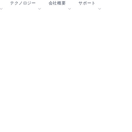
テクノロジー
会社概要
サポート
blueSPOT
ブログ
コンテンツ・ポータル
エッジ
graphiqSPOT
採用情報
用語集
OK
neuralSPOT
お問合せ
オンラインサポート
ル
secureSPOT
イベント
パートナー
SPOT
投資家向け情報
リソース
turboSPOT
ニュース
ビデオライブラリー
サクセスストーリー
購入先
なぜ Ambiq なのか
よくあるご質問
エッジAIとは？