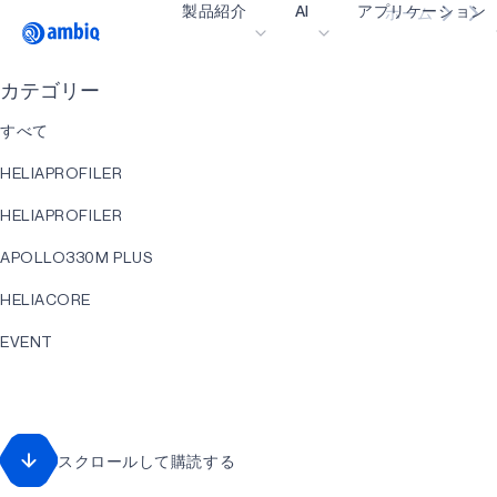
製品紹介
AI
アプリケーション
ホーム
Video title
カテゴリー
ヘルスケア
すべて
インダストリアル・
HELIAPROFILER
スマート・リモコン
HELIAPROFILER
スマートホームとビ
APOLLO330M PLUS
スマートカード
HELIACORE
ウェアラブル
EVENT
ゲーミング
HELIART
ヒアラブル
APOLLO330 PLUS
スクロールして購読する
アプリケーション