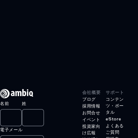
APOLLO510B
テクノロジー
BLUESPOT
GRAPHIQSPOT
SECURESPOT
SPOT
TURBOSPOT
製品紹介
会社概要
サポート
ブログ
コンテン
HELIAAOT
名前
姓
ツ・ポー
採用情報
VOICE-ON-SPOT
タル
お問合せ
eStore
イベント
APOLLOICD
よくある
投資家向
電子メール
ご質問
け広報
HARVESTKIT