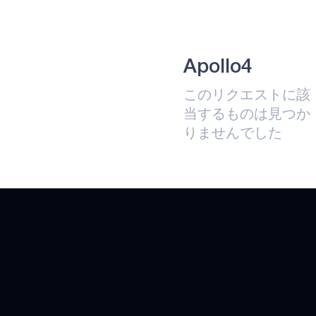
アトミック
APOLLO330B PLUS
ヘルスケア
Apollo4
インダストリアル・エッジ
このリクエストに該
当するものは見つか
インテリジェント・リモコン
りませんでした
ゲーミング
APOLLO510 LITE
APOLLO510B LITE
APOLLO510D LITE
HEARTKIT
NEURALSPOT
APOLLO510