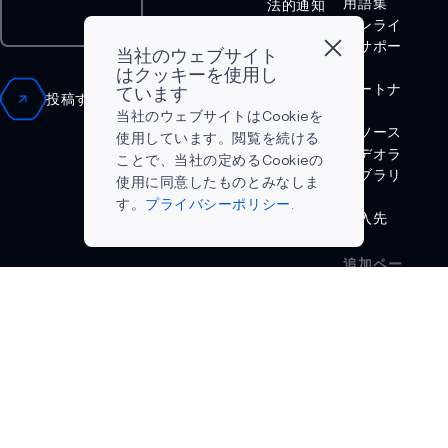
用語集
法的通知
オンライ
ニュース
AM1815
ンサポー
サクセス
当社のウェブサイト
APOLLO4
ト
ストーリ
はクッキーを使用し
パートナ
ー
ています
投稿する
APOLLO4 BLUE
ー
なぜ
当社のウェブサイトはCookieを
リソース
Ambiq な
使用しています。閲覧を続ける
APOLLO4 LITE
ビデオラ
のか
ことで、当社の定めるCookieの
イブラリ
エッジAI
APOLLO4 PLUS
使用に同意したものとみなしま
ー
とは？
す。
プライバシーポリシー.
購入先
ATOMIQ110
ATOMIQ110B
追加ペー
ジ
ATOMIQ120
Terms and
Conditions
AM0805
プライバ
AM0815
シーポリ
シー
AM1805
APOLLO340