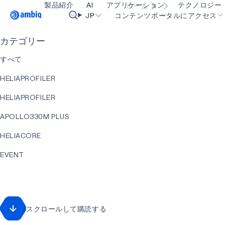
製品紹介
AI
アプリケーション
テクノロジー
ホーム
Video title
JP
コンテンツポータルにアクセス
カテゴリー
ヘルスケア
blueSPOT
OK
すべて
インダストリアル・エッジ
graphiqSPOT
HELIAPROFILER
スマート・リモコン
neuralSPOT
HELIAPROFILER
スマートホームとビル
secureSPOT
APOLLO330M PLUS
スマートカード
SPOT
HELIACORE
ウェアラブル
turboSPOT
EVENT
ゲーミング
HELIART
ヒアラブル
APOLLO330 PLUS
スクロールして購読する
アプリケーション