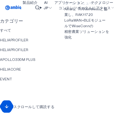
製品紹介
AI
アプリケーション
テクノロジー
ホーム
ニュース
Video title
JP
コンテンツポータルにアクセス
Ambiq、RAKwirelessと協
業し、RAK11720
LoRaWAN+BLEモジュー
カテゴリー
ヘルスケア
blueSPOT
OK
ルでWiseConnの
すべて
精密農業ソリューションを
インダストリアル・エッジ
graphiqSPOT
強化
HELIAPROFILER
スマート・リモコン
neuralSPOT
HELIAPROFILER
スマートホームとビル
secureSPOT
APOLLO330M PLUS
スマートカード
SPOT
HELIACORE
ウェアラブル
turboSPOT
EVENT
ゲーミング
HELIART
ヒアラブル
APOLLO330 PLUS
スクロールして購読する
アプリケーション