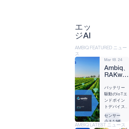
アトミック
APOLLO330B PLUS
ヘルスケア
エッ
ジAI
インダストリアル・エッジ
インテリジェント・リモコン
AMBIQ FEATURED ニュー
ス
ゲーミング
Mar 18. 24
Ambiq
APOLLO510 LITE
RAKwire
APOLLO510B LITE
と協業
バッテリー
し、
APOLLO510D LITE
駆動のIoTエ
RAK117
ンドポイン
HEARTKIT
LoRaW
トデバイス
モジュ
NEURALSPOT
向けに、エ
センサー
ールで
ネルギー効
小さなML
WiseCo
APOLLO510
AMBIQ LATEST ニュース
率を数倍に
埋め込み