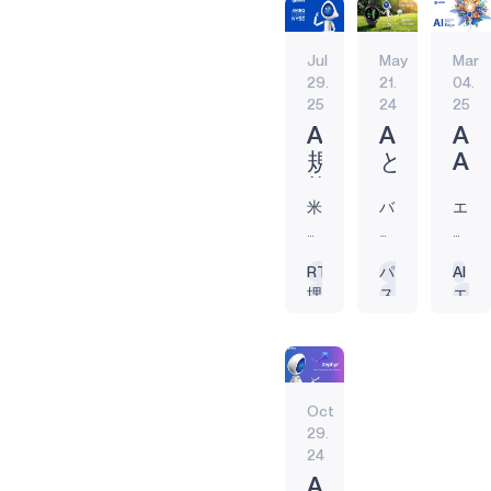
高める超低
エンドポイン
APOLLO510B
精密農
消費電力の
AI
エッジAI
業ソリ
エネルギー効
半導体ソリ
Jul
May
Mar
テクノロジー
IoT
29.
21.
04.
ューシ
ューション
25
24
25
BLUESPOT
を提供す
ョンを
る、業界リ
強化
Ambiq、
Ambiq
Am
GRAPHIQSPOT
ーダーの
規
と
Apo
Ambiq®（本
SECURESPOT
模
Voice
Plu
社: 米テキサ
米
バ
エ
を
Caddie
シ
ス州オース
SPOT
テ
ッ
ッ
拡
が、
リ
ティン、
キ
テ
ジ
大
T11
ー
RTOS
パートナーシッ
AI
TURBOSPOT
CEO：江坂
サ
リ
デ
埋め込み
スマートウォッ
エッジ
し
PRO
ズ
文秀）と、
ス
ー
バ
製品紹介
AI
埋め込み
エネ
た
GPS
の
信頼性の高
州
駆
イ
エッジAI
エンドポイント
新
ゴ
So
いIoTソリュ
オ
動
ス
HELIAAOT
エネルギー効率
AI
規
ル
で
ーションの
ー
の
お
エッジAI
VOICE-ON-SPOT
イノベータ
株
フ
エ
ス
IoT
よ
IoT
Oct
ーの
テ
エ
び
式
ウ
ッ
29.
APOLLOICD
RAKwireless
ィ
ン
エ
公
ォ
ジ
24
社は、Ambiq
ン、
ド
ッ
開
ッ
AI
HARVESTKIT
Ambiq、