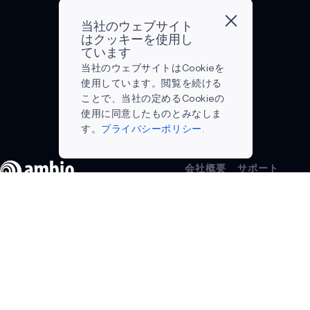
APOLLO2 THIN
Inc.
シ
ョ
超
（以
ョ
ン
当社のウェブサイト
低
インテリジェント・リモート
下
ン
の
はクッキーを使用し
消
「Ambiq」）
を
主
ています
ミストコンピューティング
費
当社のウェブサイトはCookieを
は
提
要
電
COVID-19
使用しています。閲覧を続ける
本
供
プ
力
ことで、当社の定めるCookieの
日、
す
ロ
の
スマートカード
使用に同意したものとみなしま
普
る、
バ
半
す。
プライバシーポリシー.
通
業
イ
パートナーシップ
導
株
界
ダ
体
式
リ
ー
ヒアラブル
ソ
会社概要
サポート
4,000,000
ー
で
リ
ブログ
コンテン
センサー
株
ダ
あ
名前
姓
ュ
ツ・ポー
採用情報
を
ー
る
タル
ー
お問合せ
予知保全
1
の
Amb
eStore
シ
イベント
株
Ambiq®（本
社:
小さなML
よくある
ョ
投資家向
当
社:
米
電子メール
ご質問
ン
け広報
た
米
テ
スマートウォッチ
用語集
を
法的通知
り
テ
キ
オンライ
提
ニュース
レコグニション
24.00
キ
サ
ンサポー
供
サクセス