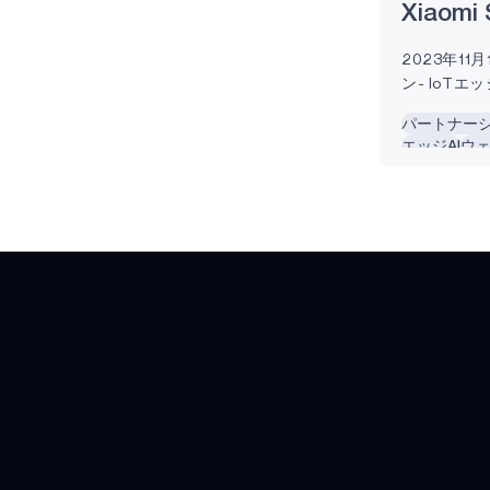
Xiaomi
イフス
APOLLO340B
2023年1
APOLLO340M
ン- IoT
導体の技術リ
APOLLO4 BLUE LITE
パートナー
は、IoT
エッジAI
ウ
マートフォ
APOLLO4 BLUE
核とする家
るシャオミ（
APOLLO4 BLUE PLUS
独自のスタ
APOLLO3 BLUE
しいスマートバ
Band 8を開
APOLLO3 BLUE THIN
Band...
APOLLO3 BLUE PLUS
APOLLO3
APOLLO2
投資家情報