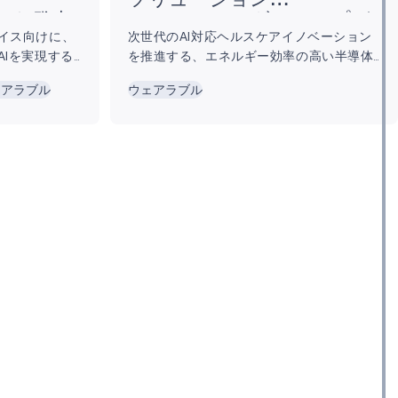
ソリューション
nsを発表
におけるリーダーシップが
イス向けに、
次世代のAI対応ヘルスケアイノベーション
評価され、
AIを実現する
を推進する、エネルギー効率の高い半導体
Frost & Sullivanの2025年
ーションを提
ソリューションのパイオニアとしてAmbiq
グローバルカンパニー・オ
ェアラブル
ウェアラブル
®（本社: 米
を高く評価 エッジおよびエッジAIコンピュ
ブザイヤーを受賞
EO：江坂文
ーティングにおける電力消費の課題に取り
）およびAIテ
組む、超低消費電力半導体ソリューション
hinkARと
のテクノロジーリーダーであるAmbiq®（本
ように設計さ
社: 米テキサス州オースティン、CEO：江
AiLensを
坂文秀）は、Ambiqが、Frost &...