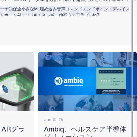
ンを提供する、業界リーダーのAmbiq®（本社: 米テキサス州オース
ー
予知保全
小さなML
埋め込み
音声コマンド
エンドポイントデバイス
、CEO：江坂文秀）は、真にユビキタスで実用的かつ有意義なAIの
トホーム
AI
エッジAI
エネルギー効率
ウェアラブル
IoT
スタートさせる、独自のポジションにあるApollo5 SoCファミリーの
新製品、Apollo510を発表しました。 Apollo510 MCUは、ハードウェ
フトウェアを全面的に見直したもので、Arm Helium™搭載のArm®
x®-M55...
Jun 10. 25
R、ARグラ
Ambiq、ヘルスケア半導体