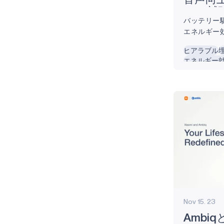
音声向
OTC
AM1815
バッテリー
エネルギー
APOLLO4
超低消費電
ヒアラブル
APOLLO4 BLUE
供する、業界
エネルギー
テキサス州
APOLLO4 LITE
秀）は、本
けの技術的
APOLLO4 PLUS
た。 Ambi
トローラ（MC
ATOMIQ110
ATOMIQ110B
ATOMIQ120
AM0805
AM0815
Nov 15. 23
AM1805
Ambiq
APOLLO340