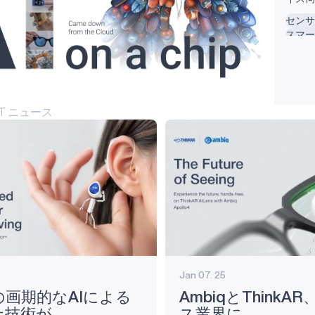
ーショ
センサ
ティン
スマー
時代を
最初の
アとソ
Corte
EST ニュース
Jan 07. 25
qの画期的なAIによる
AmbiqとThinkA