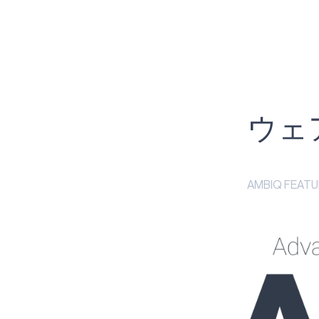
アトミック
APOLLO330B PLUS
ヘルスケア
インダストリアル・エッジ
インテリジェント・リモコン
ウェ
ゲーミング
APOLLO510 LITE
AMBIQ FEA
APOLLO510B LITE
APOLLO510D LITE
HEARTKIT
NEURALSPOT
APOLLO510