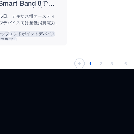
 Smart Band 8でラ
タイルを再定義
1月15日、テキサス州オースティ
エッジデバイス向け超低消費電力半
ーダーとして知られるAmbiq®
シップ
エンドポイントデバイス
プラットフォームで接続されたス
ェアラブル
ンやスマートハードウェアを中
電およびスマート製造企業であ
Xiaomi）と共同で、消費者が
イルを定義するのを支援する新
1
2
3
...
6
ンドであるXiaomi Smart
発しました。 Xiaomi Smart