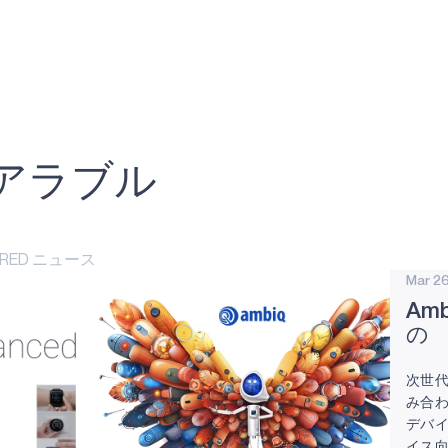
アラブル
TURED ニュース
Mar 26
Am
の
Apo
次世代
み合
デバイ
イス