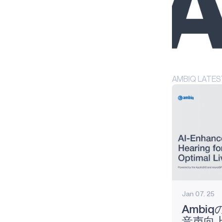
APOLLO510B
テクノロジー
BLUESPOT
GRAPHIQSPOT
AMBIQ LAT
SECURESPOT
SPOT
TURBOSPOT
製品紹介
HELIAAOT
VOICE-ON-SPOT
Jan 07. 25
APOLLOICD
Ambi
HARVESTKIT