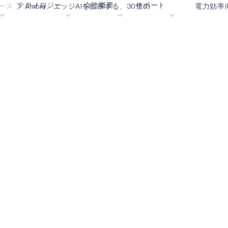
テクノロジー
会社概要
サポート
ース
Ambiq、エッジAIを拡張する、30倍の 電力効率向上を
blueSPOT
ブログ
コンテンツ・ポータル
エッジ
graphiqSPOT
採用情報
用語集
OK
neuralSPOT
お問合せ
オンラインサポート
ル
secureSPOT
イベント
パートナー
SPOT
投資家向け情報
リソース
turboSPOT
ニュース
ビデオライブラリー
サクセスストーリー
購入先
なぜ Ambiq なのか
よくあるご質問
エッジAIとは？