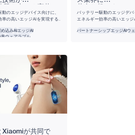
上技術が
ス業界に
補聴器を大きく変革
革命を起こすAiLe
駆動のエッジデバイス向けに、
バッテリー駆動のエッジデバ
効率の高いエッジAIを実現する
エネルギー効率の高いエッジ
力の半導体ソリューションを提
超低消費電力の半導体ソリュ
埋め込み
AI
エッジAI
パートナーシップ
エッジAI
ウ
リーダーのAmbiq®（本社: 米
供する、業界リーダーのAmbiq
効率
ウェアラブル
オースティン、CEO：江坂文
テキサス州オースティン、C
日、店頭販売（OTC）補聴器向
秀）は、本日、拡張現実（AR
ブレークスルーを発表しまし
クノロジーのパイオニアであるT
qの最新のApollo510マイクロコン
提携し、日常的に着用できる
U）およびneuralSPOT®...
れた最も軽量なスマートグラスの
発表しました。...
とXiaomiが共同で