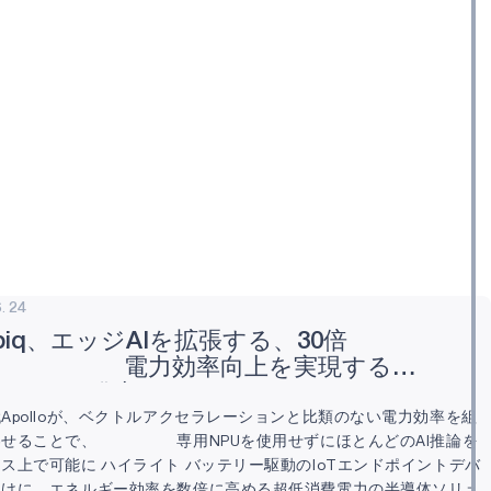
. 24
biq、エッジAIを拡張する、30倍
 電力効率向上を実現する
llo510を発売
Apolloが、ベクトルアクセラレーションと比類のない電力効率を組
わせることで、 専用NPUを使用せずにほとんどのAI推論を
ス上で可能に ハイライト バッテリー駆動のIoTエンドポイントデバ
向けに、エネルギー効率を数倍に高める超低消費電力の半導体ソリュ