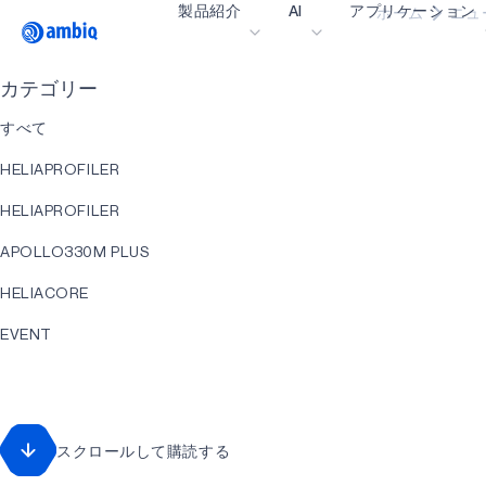
製品紹介
AI
アプリケーション
ホーム
ニュ
Video title
カテゴリー
ヘルスケア
すべて
インダストリアル・
HELIAPROFILER
スマート・リモコン
HELIAPROFILER
スマートホームとビ
APOLLO330M PLUS
スマートカード
HELIACORE
ウェアラブル
EVENT
ゲーミング
HELIART
ヒアラブル
APOLLO330 PLUS
スクロールして購読する
アプリケーション