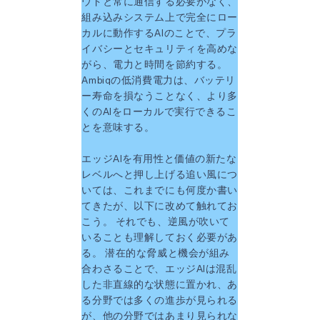
ウドと常に通信する必要がなく、
組み込みシステム上で完全にロー
カルに動作するAIのことで、プラ
イバシーとセキュリティを高めな
がら、電力と時間を節約する。
Ambiqの低消費電力は、バッテリ
ー寿命を損なうことなく、より多
くのAIをローカルで実行できるこ
とを意味する。
エッジAIを有用性と価値の新たな
レベルへと押し上げる追い風につ
いては、これまでにも何度か書い
てきたが、以下に改めて触れてお
こう。 それでも、逆風が吹いて
いることも理解しておく必要があ
る。 潜在的な脅威と機会が組み
合わさることで、エッジAIは混乱
した非直線的な状態に置かれ、あ
る分野では多くの進歩が見られる
が、他の分野ではあまり見られな