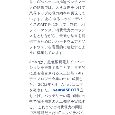
り、CPUベースの推論ベンチマー
クの結果では、大きな差をつけて
業界トップの電力効率を実現して
います。 あらゆるエッジ・デバ
イスのAI要件に対して、精度、パ
フォーマンス、消費電力のバラン
スをとりながら、最適な結果を提
供するために、ハードウェアとソ
フトウェアを意図的に連動するよ
うに構築しています。
Ambiqは、超低消費電力イノベー
ションを推進することで、世界的
に最も注目される人工知能（AI）
テクノロジー企業の1つに成長し
た。 2022年7月、Ambiqは以下
を
を発表した。
neuralSPOT
立
ち上げ、バッテリーの電力制約の
中で電子機器の人工知能を実現す
る。 これまでは消費電力の問題
で不可能だったIoTエッジデバイ