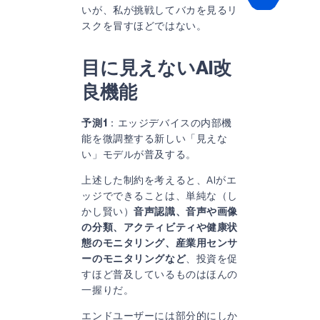
いが、私が挑戦してバカを見るリ
スクを冒すほどではない。
目に見えないAI改
良機能
予測1
：エッジデバイスの内部機
能を微調整する新しい「見えな
い」モデルが普及する。
上述した制約を考えると、AIがエ
ッジでできることは、単純な（し
かし賢い）
音声認識、音声や画像
の分類、アクティビティや健康状
態のモニタリング、産業用センサ
ーのモニタリングなど
、投資を促
すほど普及しているものはほんの
一握りだ。
エンドユーザーには部分的にしか