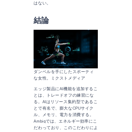
はない。
結論
ダンベルを手にしたスポーティ
な女性。ミクストメディア
エッジ製品にAI機能を追加するこ
とは、トレードオフの練習にな
る。AIはリソース集約型であるこ
とで有名で、膨大なCPUサイク
ル、メモリ、電力を消費する。
Ambiqでは、エネルギー効率にこ
だわっており、このこだわりによ