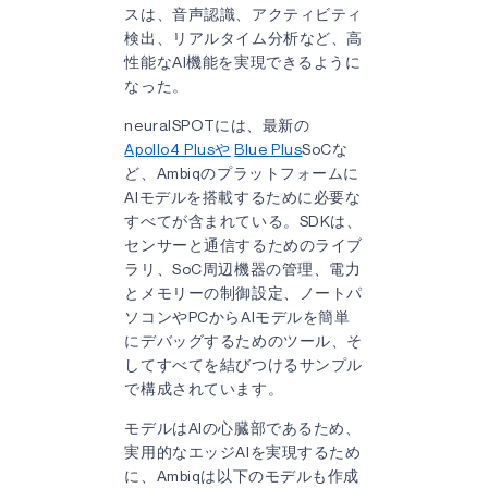
スは、音声認識、アクティビティ
検出、リアルタイム分析など、高
性能なAI機能を実現できるように
なった。
neuralSPOTには、最新の
Apollo4 Plusや
Blue Plus
SoCな
ど、Ambiqのプラットフォームに
AIモデルを搭載するために必要な
すべてが含まれている。SDKは、
センサーと通信するためのライブ
ラリ、SoC周辺機器の管理、電力
とメモリーの制御設定、ノートパ
ソコンやPCからAIモデルを簡単
にデバッグするためのツール、そ
してすべてを結びつけるサンプル
で構成されています。
モデルはAIの心臓部であるため、
実用的なエッジAIを実現するため
に、Ambiqは以下のモデルも作成