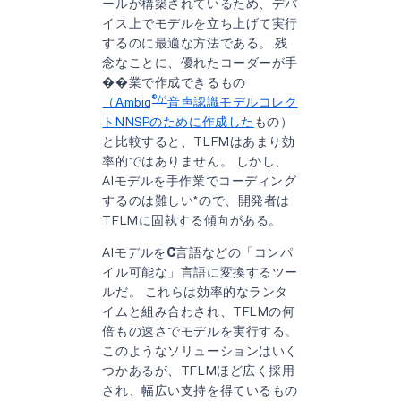
ールが構築されているため、デバ
イス上でモデルを立ち上げて実行
するのに最適な方法である。 残
念なことに、優れたコーダーが手
��業で作成できるもの
®が
（Ambiq
音声認識モデルコレク
トNNSPのために作成した
もの）
と比較すると、TLFMはあまり効
率的ではありません。 しかし、
AIモデルを手作業でコーディング
するのは難しい*ので、開発者は
TFLMに固執する傾向がある。
AIモデルを
C
言語などの「コンパ
イル可能な」言語に変換するツー
ルだ。 これらは効率的なランタ
イムと組み合わされ、TFLMの何
倍もの速さでモデルを実行する。
このようなソリューションはいく
つかあるが、TFLMほど広く採用
され、幅広い支持を得ているもの