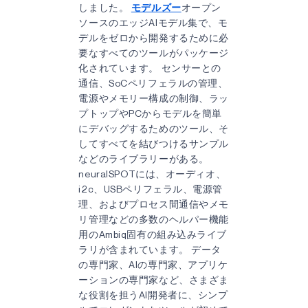
しました。
モデルズー
オープン
ソースのエッジAIモデル集で、モ
デルをゼロから開発するために必
要なすべてのツールがパッケージ
化されています。 センサーとの
通信、SoCペリフェラルの管理、
電源やメモリー構成の制御、ラッ
プトップやPCからモデルを簡単
にデバッグするためのツール、そ
してすべてを結びつけるサンプル
などのライブラリーがある。
neuralSPOTには、オーディオ、
i2c、USBペリフェラル、電源管
理、およびプロセス間通信やメモ
リ管理などの多数のヘルパー機能
用のAmbiq固有の組み込みライブ
ラリが含まれています。 データ
の専門家、AIの専門家、アプリケ
ーションの専門家など、さまざま
な役割を担うAI開発者に、シンプ