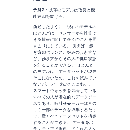
予測2
：既存のモデルは改良と機
能追加を続ける。
前述したように、現在のモデルの
ほとんどは、センサーから推測で
きる情報に関して多くのことを置
き去りにしている。 例えば、
歩
き方の
バランス、好みの歩き方な
ど、歩き方からその人の健康状態
を知ることができる。 ほとんど
のモデルは、データセットが現在
そこにないため、これを試みてい
ないが、
データは
そこにある。
スマートウォッチを装着している
すべての人が潜在的なデータソー
スであり、時計��ーカーはその
ごく一部のデータを収集するだけ
で、驚くべきデータセットを構築
することができる。 データをボ
ランティアで提供してくれる人を