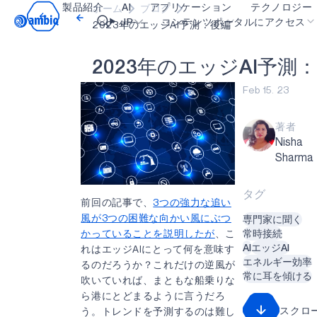
製品紹介
AI
アプリケーション
テクノロジー
ホーム
ブログ
Video title
JP
コンテンツポータルにアクセス
2023年のエッジAI予測：後編
2
0
2
3
年
の
エ
ッ
ジ
A
I
予
測
ヘルスケア
blueSPOT
OK
Feb 15. 23
インダストリアル・エッジ
graphiqSPOT
スマート・リモコン
neuralSPOT
著者
Nisha
スマートホームとビル
secureSPOT
Sharma
スマートカード
SPOT
タグ
ウェアラブル
turboSPOT
前回の記事で、
3つの強力な追い
風が3つの困難な向かい風にぶつ
専門家に聞く
ゲーミング
かっていることを説明したが
、こ
常時接続
ヒアラブル
AI
エッジAI
れはエッジAIにとって何を意味す
エネルギー効率
るのだろうか？これだけの逆風が
常に耳を傾ける
吹いていれば、まともな船乗りな
ら港にとどまるように言うだろ
スクロ
う。トレンドを予測するのは難し