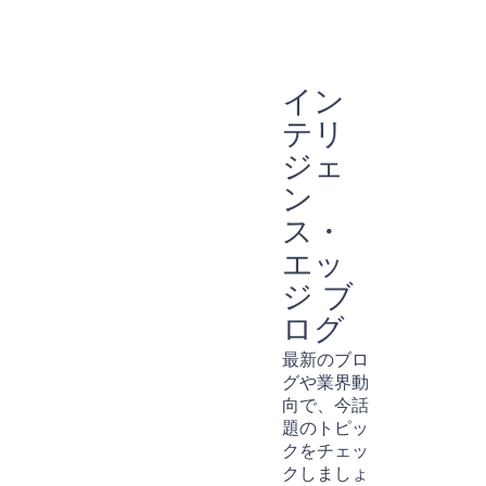
イン
テリ
ジェ
ン
ス・
エッ
ジ ブ
ログ
最新のブロ
グや業界動
向で、今話
題のトピッ
クをチェッ
クしましょ