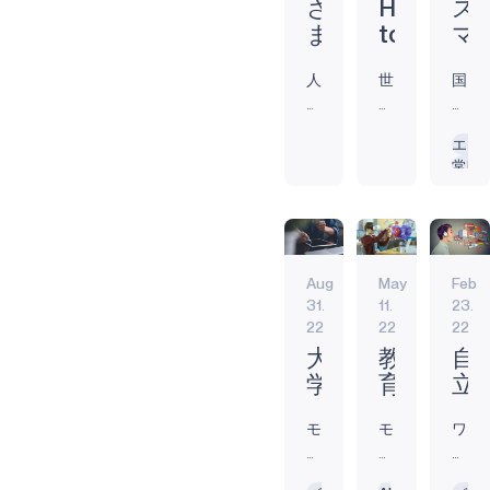
さ
Hearing
ス
マートデバ
ま
to
マ
イスを認識
ざ
Heal
ー
して操作す
人
世
国
る方法に革
ま
:
ト
工
界
立
命をもたら
な
補
補
知
中
聴
していま
電
聴
聴
エッ
能
で
覚
す。この統
常時
力
器
器
（AI）
お
障
合は、ロー
バッ
レ
が
の
よ
害
カルデバイ
ベ
メ
推
そ
研
スAIまたはエ
ル
ン
論
4
究
ンドポイン
で
タ
は、
億
所
トAIコンピュ
Aug
May
Feb
日
3000
に
の
ル
ーティング
31.
11.
23.
常
万
よ
AI
ヘ
22
22
22
と呼ばれ、
的
人
る
コ
ル
クラウドに
大
教
自
な
が
と、
依存せずに
ン
ス
学
育
立
ア
難
ア
データを効
ピ
を
生
現
学
プ
聴
メ
率的に収
モ
モ
ワ
ュ
サ
の
場
習
リ
の
リ
集・処理す
ノ
ノ
イ
ー
ポ
た
に
に
ケ
影
カ
るためのフ
の
の
ヤ
テ
ー
ー
響
人