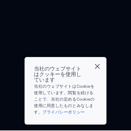
AI
ぼ
知
う
ス
つ
ヒ
が
す
っ
な
マ
つ
ア
い
こ
て
か
ー
あ
ラ
か
と
い
さ
ト
る。
ブ
に
が
る
ば
ノ
し
ル
パ
証
以
る
ー
か
技
ワ
明
上
ヘ
ト
し、
術
ー
さ
に
ッ
の
IoT
の
を
れ
蔓
ド
よ
は
実
必
て
延
フ
う
教
用
要
い
し
ォ
な
育
化
当社のウェブサイト
と
ま
て
ン
はクッキーを使用し
IoT
現
は
す
す。
お
か
ています
デ
場
紛
る
音
り、
ら、
当社のウェブサイトはCookieを
バ
で
れ
か
の
米
今
使用しています。閲覧を続ける
イ
最
も
を
感
国
日
ことで、当社の定めるCookieの
ス
大
な
知
覚
で
市
使用に同意したものとみなしま
に
の
く
っ
を
は
場
す。
プライバシーポリシー.
徐々
影
エ
て
失
1,00
に
に
響
キ
い
う
人
出
移
力
サ
る。
こ
に
回