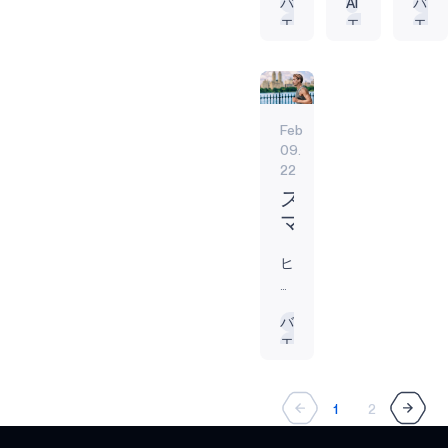
め
お
お
バッテリー駆動
AI
バッ
レームワー
イ
イ
レ
ィ
ト
シ
を
の
エネルギー効率
エッジAI
エネ
の
け
け
クとしてま
ン
ン
ス・
ン
す
ョ
受
8
エネルギー効率
ス
る
る
すます普及
タ
タ
ス
グ
る
ン
け
人
してきてい
マ
IoT
ス
ー
ー
マ
で
て
に
仕
ます。IoTと
ー
の
マ
ネ
ネ
ー
は
い
1
組
スマートデ
ト
未
ー
ッ
ッ
ト・
Feb
シ
ま
人、
み
バイスの導
ト
ト
ヒ
な
来
ト
09.
ー
す
つ
入は、今後
（IoT）
（IoT）
ア
ハ
ヒ
22
ム
1。
ま
10年間で151
は、
は、
ラ
イ
ア
レ
よ
り
ス
億から346億
大
仕
ブ
テ
ラ
ス
く
12
マ
に増加する
学
事
ル
ク
ブ
に
聞
歳
ー
と予測され
生
の
は、
見
こ
以
ヒ
学
ル
ており1、エ
ト・
の
仕
こ
え
え
上
ア
用
テ
ンドポイン
ワ
あ
方
こ
る
な
の
ラ
品
ク
トAIはこれら
り
か
し
イ
バッテリー駆動
か
い
人
ブ
のデバイス
ノ
方
ら
ば
エネルギー効率
ヤ
も
こ
口
ル
のパワーと
ロ
を
買
ら
レ
し
と
の
は
インテリジ
ジ
変
い
く
ス・
れ
で
13％
こ
ェンスを向
え
物
の
ー
1
2
ヒ
な
感
が
こ
上させるこ
始
の
間、
の
い
じ
両
ア
数
とが期待さ