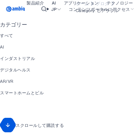
製品紹介
AI
アプリケーション
テクノロジー
ホーム
ブログ
Video title
JP
コンテンツポータルにアクセス
Category: ヒアラブル
カテゴリー
ヘルスケア
blueSPOT
OK
すべて
インダストリアル・エッジ
graphiqSPOT
AI
スマート・リモコン
neuralSPOT
インダストリアル
スマートホームとビル
secureSPOT
デジタルヘルス
スマートカード
SPOT
AR/VR
ウェアラブル
turboSPOT
スマートホームとビル
ゲーミング
IOT
ヒアラブル
ウェアラブル
スクロールして購読する
ヒアラブル