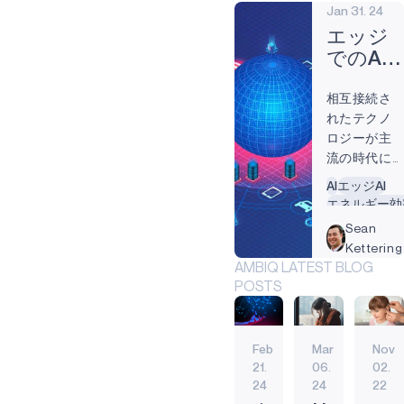
Jan 31. 24
エッジ
でのAI
コンピ
相互接続さ
ューテ
れたテクノ
ィング
ロジーが主
のメリ
流の時代に
ット
おいて、人
AI
エッジAI
工知能（AI）
エネルギー効
とコンピュ
Sean
ーティング
Kettering
をローカル
AMBIQ LATEST BLOG
のモノのイ
POSTS
ンターネッ
ト（IoT）に
統合するこ
Feb
Mar
Nov
とで、接続
21.
06.
02.
されたデバ
24
24
22
イスは、ス