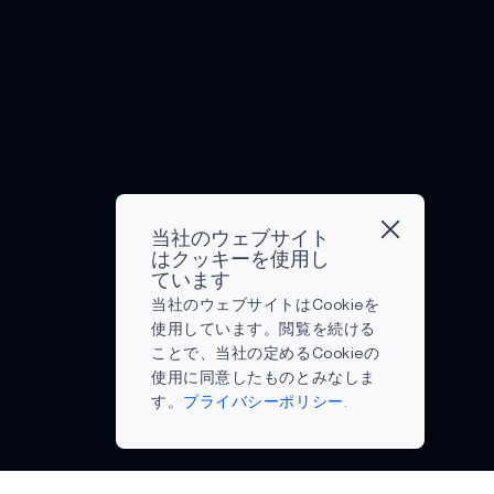
し、
ロ
間、
に
は
Blueto
よ
ー
製
と
技
Energ
り
ル
造
っ
術
Wirepa
透
で
業
て
進
Wireles
過
き
は
何
歩
的
る
「イ
を
の
な
よ
ン
意
時
連
う
ダ
味
代
携
に
ス
す
で
を
な
ト
る
も
当社のウェブサイト
実
っ
リ
の
はクッキーを使用し
あ
現
て
ー
だ
ています
り、
し、
い
当社のウェブサイトはCookieを
4.0」
ろ
希
そ
る。
使用しています。閲覧を続ける
と
う
望
し
モ
ことで、当社の定めるCookieの
呼
か？
と
て
ノ
使用に同意したものとみなしま
ば
こ
解
最
の
す。
プライバシーポリシー.
れ
れ
決
も
イ
る
だ
策
重
ン
文
け
を
要
タ
化
の
も
な
ー