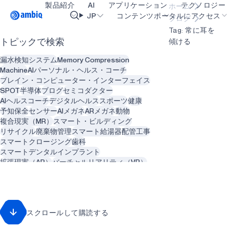
製品紹介
AI
アプリケーション
テクノロジー
ホーム
Video title
JP
コンテンツポータルにアクセス
ブログ
Tag: 常に耳を
傾ける
トピックで検索
ヘルスケア
blueSPOT
OK
漏水検知システム
Memory Compression
インダストリアル・エッジ
graphiqSPOT
Machine
AIパーソナル・ヘルス・コーチ
ブレイン・コンピューター・インターフェイス
スマート・リモコン
neuralSPOT
SPOT
半導体
ブログ
セミコダクター
AIヘルスコーチ
デジタルヘルス
スポーツ
健康
スマートホームとビル
secureSPOT
予知保全
センサー
AIメガネ
ARメガネ
動物
複合現実（MR）
スマート・ビルディング
スマートカード
SPOT
リサイクル
廃棄物管理
スマート給湯器
配管工事
スマートクロージング
歯科
ウェアラブル
turboSPOT
スマートデンタルインプラント
ゲーミング
拡張現実（AR）
バーチャルリアリティ（VR）
メンタルヘルス
歯科医
歯科
ヒアラブル
コンピュータビジョン
人工知能
カメラ
スマートグラス
遠隔患者モニタリング
肺疾患
回転数
再生可能エネルギー
スクロールして購読する
クリーン・エネルギー
持続可能性
農業
ソーラー
アグテック
アグリテック
ゲーミング