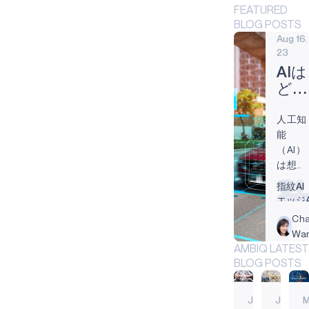
FEATURED
BLOG POSTS
Aug 16.
23
AIは
どの
よう
人工知
に公
能
共の
（AI）
安全
は想像
を促
しうる
指紋
AI
進
ほとん
エッジA
し、
どすべ
IIoT
Cha
犯罪
ての産
バイオ
Wa
を減
業で使
常に耳
AMBIQ LATEST
らす
用され
BLOG POSTS
か
てお
り、公
Jul
Jun
共の安