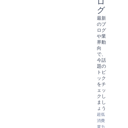
ロ
グ
最新
のブ
ログ
や業
界動
向
で、
今話
題の
トピ
ック
をチ
ェッ
クし
まし
ょう
超低
消費
電力