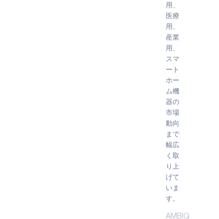
用、
医療
用、
産業
用、
スマ
ート
ホー
ム機
器の
市場
動向
まで
幅広
く取
り上
げて
いま
す。
AMBIQ