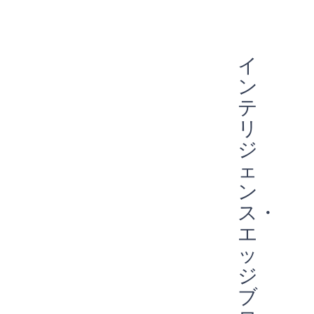
エネルギーハーベスティング
リモコン
スマートバンド
アポロ
パートナーシップ
専門家に聞く
早期発見
指紋
埋め込み
フィットネストラッカー
予防
エッジデバイス
スマートホーム
ウェアラブル
オーディオ
イ
常時接続
スマートカード
スマートウォッチ
声
AI
ン
音声コマンド
エッジAI
エッジ
IIoT
予防メンテナンス
バッテリー駆動
テ
エネルギー効率
バイオメトリック
COVID-19
リ
常に耳を傾ける
Green energy
Sport
ジ
ェ
ン
ス・
エ
ッ
ジ
ブ