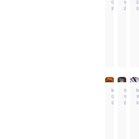
05.
14.
2
全とセ
23
23
2
キュリ
ティも
診
ス
例外で
断
マ
はな
お
ー
人
標
2
い。
よ
ト・
工
準
世界中
び
リ
知
的
の都市
ヘ
モ
早期発見
エッジ
能
な
がAIを
予防
常時接
A
ル
コ
（AI）
テ
活用
エッジデバイ
AI
ス
ン
が
レ
し、プ
常時接続
音声コ
ケ
が
急
ビ
ライバ
AI
エッジA
ア
脚
速
専
シーと
エッジAI
バッテ
May
Apr
M
に
光
に
用
基本的
バッテリー駆
常に耳
03.
19.
1
ヘ
リ
人権を
常に耳を傾け
お
を
23
23
2
ル
モ
守りつ
け
浴
AI
屋
ス
コ
つ、市
る
び
で
内
ケ
ン
民の安
AI
る
ア
は
全を確
山
ト
の
山
リ
に
も
保して
火
ラ
参
火
ア