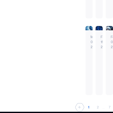
革
う
いる。
事
ッ
入
事
ル
命
卒
監視や
を
キ
早期発見
早期発
の
タ
を
業
予測的
エッジデバイ
予防
軽
ン
季
イ
も
だ！
な取り
常時接続
常時接
減
グ
節
ム・
た
最
締まり
AI
AI
す
技
に
ロ
ら
新
にAIを
エッジAI
エッジA
る
術
な
ケ
し
の
エネルギー効
予防メ
使うこ
Mar
Feb
F
の
る
ー
常に耳を傾け
バッテ
て
ス
とには
08.
15.
0
と、
シ
エネル
革
い
マ
明らか
23
23
2
常に耳
火
ョ
命
る
ー
な利点
2023
2023
の
ン
の
ト
があ
が
年
年
手
＆
を
リ
る。
や
が
セ
以
の
目
モ
それで
っ
製
前
上
ン
降
エ
の
コ
も、倫
て
造
回
が
サ
当
ン
に
ッ
理やプ
き
業
の
り、
ー・
た
は、
ライバ
注
ジ
常時接続
専門家
た
は
記
不
ソ
り
ブ
シーを
AI
常時接
目
AI
経
事
安
リ
に
ラ
めぐる
エッジAI
AI
A
す
予
済
で、
や
ュ
予防メンテナ
エッジA
し
イ
既存の
べ
測：
に
3
焦
ー
エネルギー効
エネル
て
ン
課題が
1
2
...
7
き
後
大
つ
燥
シ
常に耳を傾け
常に耳
い
ド
あるた