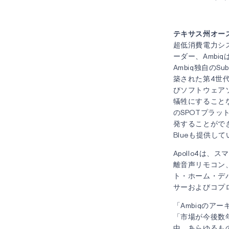
テキサス州オーステ
超低消費電力シ
ーダー、Ambiqは
Ambiq独自のSub-t
築された第4世代
びソフトウェア
犠牲にすることな
のSPOTプラッ
発することができます
Blueも提供し
Apollo4は
離音声リモコン
ト・ホーム・デ
サーおよびコプ
「Ambiqのア
「市場が今後数
中、あらゆるもの