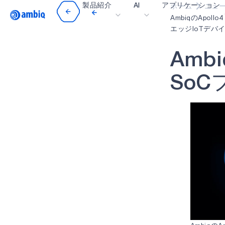
製品紹介
AI
アプリケーション
ホーム
ニュ
Video title
AmbiqのAp
エッジIoTデ
ヘルスケア
A
m
b
i
インダストリアル・
S
o
C
スマート・リモコン
スマートホームとビ
スマートカード
ウェアラブル
ゲーミング
ヒアラブル