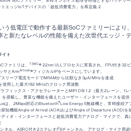
のApollo4 SoCファミリー、常時オンボイス処理を特徴とするバッテリ
トエッジIoTデバイスの「超低消費電力」を再定義 2
zという低電圧で動作する最新SoCファミリーにより
率と新たなレベルの性能を備えた次世代エッジ・
ライト
TSMC
4 SoCファミリは、
® 22nm ULLプロセスに実装され、FPU付き32
Artisan
ッサとArm
®フィジカルIPをベースにしています。
スリープ電流モードでMRAMから比類なき3μA/MHzを達成
を使用した最大192 MHzのクロック周波数
Dグラフィックス・アクセラレーターとMIPI DSI 1.2（最大2レーン、1
ps）を搭載し、豊富な機能を備えたユーザー・インターフェースを提供
®
 Blueは、2Mbps対応のBluetooth
Low Energy 5無線機と、常時接
機能Angle of Arrival (AOA)およびAngle of Departure (A
ーディオ・インターフェースと超低消費電力アナログ・マイクで、真
現
2
ャンネル、ASRC付き2ステレオI
Sチャンネル、アナログ・マイク用超