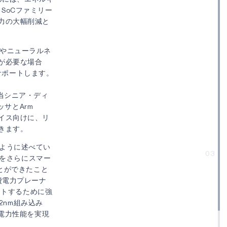
 SoCファミリー
力の大幅削減と
ズムやニューラルネ
が必要な場合
をサポートします。
当シニア・ディ
ッサとArm
バイス向けに、リ
きます。
のように述べてい
03
スをさらにスマー
とができたこと
費電力プレーナ
ートするために強
2nm組み込み
電力性能を実現