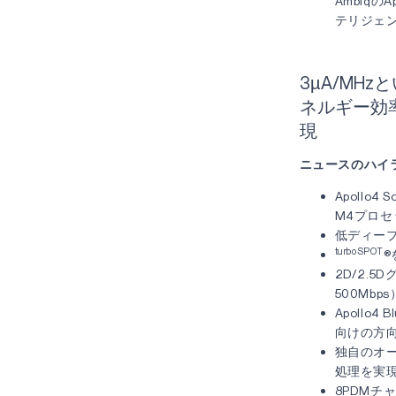
Ambiq
テリジェン
3µA/MH
ネルギー効
現
ニュースのハイ
Apollo
M4プロセ
低ディープ
turboSPOT
®
2D/2.5
500Mb
Apollo4
向けの方向探知
独自のオ
処理を実
8PDMチ