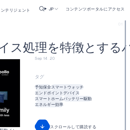
JP
コンテンツポータルにアクセス
動インテリジェント
01
イ
ス
処
理
を
特
徴
と
す
る
Sep 14. 20
タグ
予知保全
スマートウォッチ
エンドポイントデバイス
スマートホーム
バッテリー駆動
エネルギー効率
スクロールして購読する