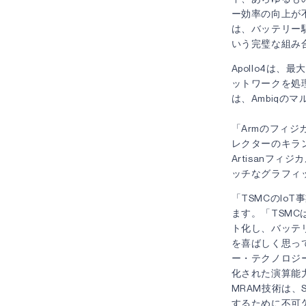
ー効率の向上が不
は、バッテリー
いう完璧な組み
Apollo4は
ットワークを処
は、Ambiqの
「Armのフィ
レクターのキラン
Artisanフ
ッチなグラフィ
「TSMCのIo
ます。「TSMC
ト化し、バッテ
を喜ばしく思っ
ー・テクノロジー
化された演算能力
MRAM技術は
するために不可