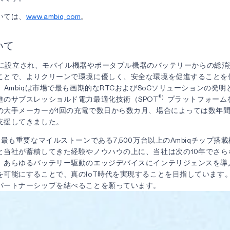
いては、
www.ambiq.com
。
いて
10年に設立され、モバイル機器やポータブル機器のバッテリーからの総
ことで、よりクリーンで環境に優しく、安全な環境を促進することを
、Ambiqは市場で最も画期的なRTCおよびSoCソリューションの発
®）
進のサブスレッショルド電力最適化技術（SPOT
プラットフォームを
の大手メーカーが1回の充電で数日から数カ月、場合によっては数年
支援してきました。
は最も重要なマイルストーンである7,500万台以上のAmbiqチップ搭
と当社が蓄積してきた経験やノウハウの上に、当社は次の10年でさら
。あらゆるバッテリー駆動のエッジデバイスにインテリジェンスを導
を可能にすることで、真のIoT時代を実現することを目指しています
パートナーシップを結べることを願っています。