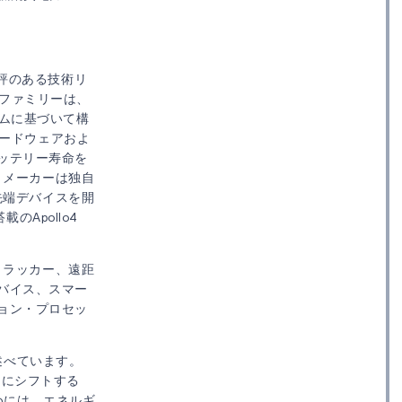
評のある技術リ
SoCファミリーは、
ームに基づいて構
ハードウェアおよ
ッテリー寿命を
、メーカーは独自
先端デバイスを開
載のApollo4
トラッカー、遠距
バイス、スマー
ョン・プロセッ
に述べています。
向にシフトする
めには、エネルギ