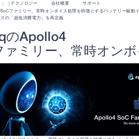
テクノロジー
会社概要
サポート
ース
ollo4 SoCファミリー、常時オンボイス処理を特徴とするバッテリー駆
バイスの「超低消費電力」を再定義
blueSPOT
ブログ
コンテンツ・ポータル
q
の
A
p
o
l
l
o
4
エッジ
graphiqSPOT
採用情報
用語集
OK
フ
ァ
ミ
リ
ー
、
常
時
オ
ン
ボ
neuralSPOT
お問合せ
オンラインサポート
ル
secureSPOT
イベント
パートナー
SPOT
投資家向け情報
リソース
turboSPOT
ニュース
ビデオライブラリー
サクセスストーリー
購入先
なぜ Ambiq なのか
よくあるご質問
エッジAIとは？