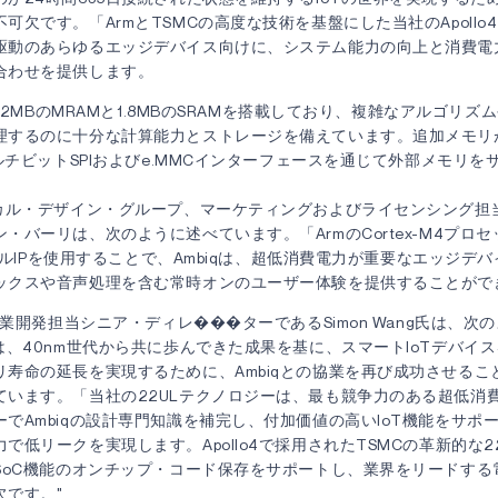
可欠です。「ArmとTSMCの高度な技術を基盤にした当社のApollo4
駆動のあらゆるエッジデバイス向けに、システム能力の向上と消費電
合わせを提供します。
、最大2MBのMRAMと1.8MBのSRAMを搭載しており、複雑なアルゴリ
理するのに十分な計算能力とストレージを備えています。追加メモリ
マルチビットSPIおよびe.MMCインターフェースを通じて外部メモリ
ジカル・デザイン・グループ、マーケティングおよびライセンシング担
・バーリは、次のように述べています。「ArmのCortex-M4プロセ
ィジカルIPを使用することで、Ambiqは、超低消費電力が重要なエッジデ
ックスや音声処理を含む常時オンのユーザー体験を提供することがで
T事業開発担当シニア・ディレ���ターであるSimon Wang氏は、次
は、40nm世代から共に歩んできた成果を基に、スマートIoTデバイ
リ寿命の延長を実現するために、Ambiqとの協業を再び成功させるこ
ています。「当社の22ULテクノロジーは、最も競争力のある超低消
でAmbiqの設計専門知識を補完し、付加価値の高いIoT機能をサポ
で低リークを実現します。Apollo4で採用されたTSMCの革新的な2
、SoC機能のオンチップ・コード保存をサポートし、業界をリードする
欠です。"