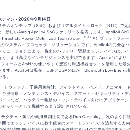
ィン - 2020年9月14日
ステムオンチップ（SoC）およびリアルタイムクロック（RTC）で定
、新しいAmbiq Apollo4 SoCファミリーを発表します。Apollo4 
SPOT
hreshold Power-Optimized Technology（
®）プラットフォ
のシステム・プロセッサ・ソリューションです。Apollo4の完全な
ソリューションにより、将来のバッテリー駆動エッジデバイスは、バ
く、より高度なインテリジェンスを実現できます。Apollo4により
トフォームとAmbiqの使いやすく豊富な周辺機器セットを活用した最
。Apollo4は現在、CSPとBGAのほか、Bluetooth Low Energy搭
ている。
、スマートウォッチ、子供用腕時計、フィットネス・バンド、アニマル・
、予測健康・メンテナンス・デバイス、スマート・セキュリティ・デ
バイスなど、バッテリー駆動のエッジ・デバイス向けのアプリケーシ
ロセッサーとして機能するよう設計されている。
ーキテクチャ・製品企画担当副社長であるDan Cermakは、次のよう
年間でエッジデバイスに数十億台のスマートデバイス*を追加する方
が24時間365日接続された状態を維持するIoTの世界を実現するた