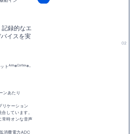
ー駆動イン
、記録的なエ
デバイスを実
02
Arm
Cortex
ビット
®
®-
レーンあたり
続アプリケーション
OD)を統合しています。
に常時オンな音声
低消費電力ADC