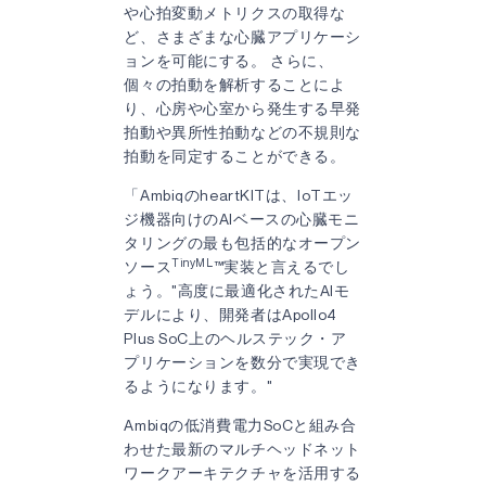
や心拍変動メトリクスの取得な
ど、さまざまな心臓アプリケーシ
ョンを可能にする。 さらに、
個々の拍動を解析することによ
り、心房や心室から発生する早発
拍動や異所性拍動などの不規則な
拍動を同定することができる。
「AmbiqのheartKITは、IoTエッ
ジ機器向けのAIベースの心臓モニ
タリングの最も包括的なオープン
TinyML
ソース
™実装と言えるでし
ょう。"高度に最適化されたAIモ
デルにより、開発者はApollo4
Plus SoC上のヘルステック・ア
プリケーションを数分で実現でき
るようになります。"
Ambiqの低消費電力SoCと組み合
わせた最新のマルチヘッドネット
ワークアーキテクチャを活用する