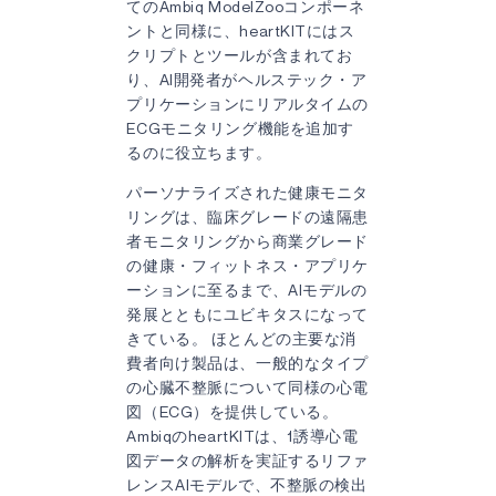
てのAmbiq ModelZooコンポーネ
ントと同様に、heartKITにはス
クリプトとツールが含まれてお
り、AI開発者がヘルステック・ア
プリケーションにリアルタイムの
ECGモニタリング機能を追加す
るのに役立ちます。
パーソナライズされた健康モニタ
リングは、臨床グレードの遠隔患
者モニタリングから商業グレード
の健康・フィットネス・アプリケ
ーションに至るまで、AIモデルの
発展とともにユビキタスになって
きている。 ほとんどの主要な消
費者向け製品は、一般的なタイプ
の心臓不整脈について同様の心電
図（ECG）を提供している。
AmbiqのheartKITは、1誘導心電
図データの解析を実証するリファ
レンスAIモデルで、不整脈の検出