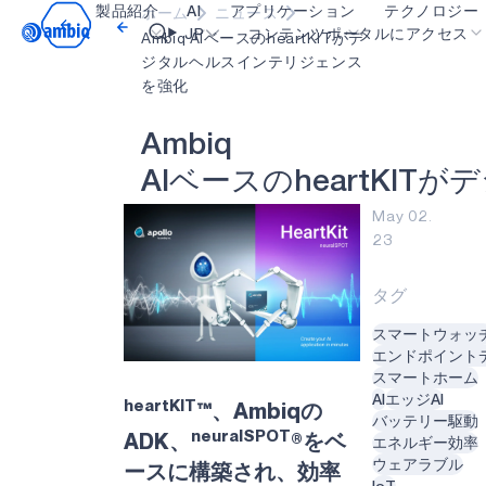
製品紹介
AI
アプリケーション
テクノロジー
ホーム
ニュース
Video title
JP
コンテンツポータルにアクセス
Ambiq AIベースのheartKITがデ
ジタルヘルスインテリジェンス
を強化
ヘルスケア
blueSPOT
OK
A
m
b
i
q
インダストリアル・エッジ
graphiqSPOT
A
I
ベ
ー
ス
の
h
e
a
r
t
K
I
T
が
デ
スマート・リモコン
neuralSPOT
May 02.
スマートホームとビル
secureSPOT
23
スマートカード
SPOT
タグ
ウェアラブル
turboSPOT
スマートウォッ
ゲーミング
エンドポイント
スマートホーム
ヒアラブル
AI
エッジAI
heartKIT
™、Ambiqの
バッテリー駆動
neuralSPOT
ADK、
®をベ
エネルギー効率
ウェアラブル
ースに構築され、効率
IoT