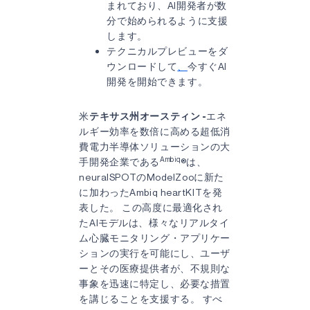
まれており、AI開発者が数
分で始められるように支援
します。
テクニカルプレビューをダ
ウンロードして
、
今すぐAI
開発を開始できます。
米
テキサス州オースティン -
エネ
ルギー効率を数倍に高める超低消
費電力半導体ソリューションの大
Ambiq
手開発企業である
®は、
neuralSPOTのModelZooに新た
に加わったAmbiq heartKITを発
表した。 この高度に最適化され
たAIモデルは、様々なリアルタイ
ム心臓モニタリング・アプリケー
ションの実行を可能にし、ユーザ
ーとその医療提供者が、不規則な
事象を迅速に特定し、必要な措置
を講じることを支援する。 すべ