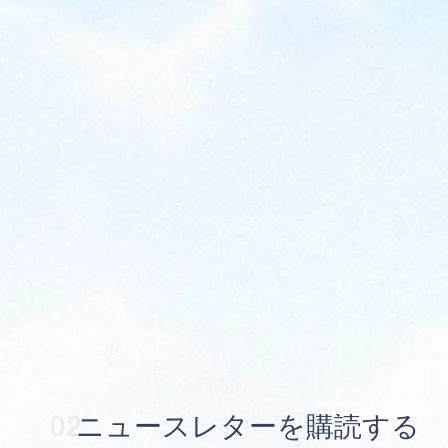
02
ニ
ュ
ー
ス
レ
タ
ー
を
購
読
す
る