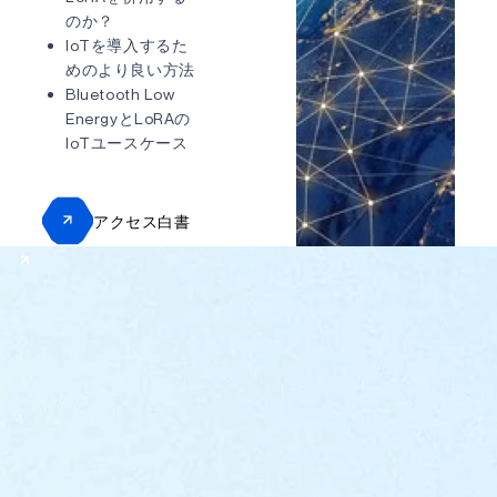
のか？
IoTを導入するた
電話番号
めのより良い方法
Bluetooth Low
EnergyとLoRAの
IoTユースケース
国/地域
アクセス白書
メッセージ
プライバシーポリシーに
同意します。