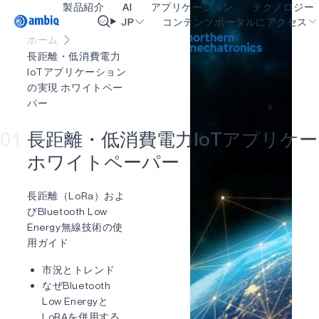
製品紹介
AI
アプリケーション
テクノロジー
Video title
JP
コンテンツポータルにアクセス
ホーム
長距離・低消費電力IoTアプリケーシ
長距離・低消費電力
ヘルスケア
blueSPOT
OK
IoTアプリケーション
ョンを可能にするホワイトペーパー
の実現 ホワイトペー
にアクセスするには、以下のフォー
インダストリアル・エッジ
graphiqSPOT
パー
ムに記入して送信してください。
スマート・リモコン
neuralSPOT
01
長
距
離
・
低
消
費
電
力
I
o
T
ア
プ
リ
ケ
ー
スマートホームとビル
secureSPOT
ホ
ワ
イ
ト
ペ
ー
パ
ー
ファーストネーム
スマートカード
SPOT
長距離（LoRa）およ
ウェアラブル
turboSPOT
びBluetooth Low
姓
ゲーミング
Energy無線技術の使
用ガイド
ヒアラブル
会社名
市況とトレンド
なぜBluetooth
Low Energyと
勤務先メールアドレス
LoRAを併用する