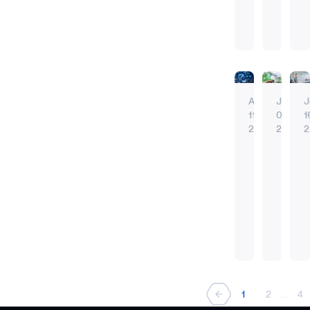
テ
け
介護施
ス
者
の
が
ム
れ
設で暮
マ
向
スマートホー
リモコ
ス
急
オ
ば
らす人
常時接続
スマー
ー
け
マ
速
ン
互
は140
声
AI
ト
ス
ー
に
チ
い
万人を
音声コマンド
バッテ
ホ
マ
ト
拡
ッ
に
超え
バッテリー駆
エネル
ー
ー
ホ
大
プ
動
常に耳を傾け
常に耳
1、ま
Aug
Jul
J
ム
ト
ー
し、
を
作
すます
11.
07.
1
ム
2023
ア
玩
ベ
し
多くの
21
21
2
テ
年
シ
具
ー
な
高齢者
モ
ス
ク
に
ス
い
が長期
ス
の
ノ
マ
ノ
は
と
ホ
介護施
タ
新
ロ
180
の
ー
し
ー
設の選
ン
潮
モ
ス
ジ
億
イ
ト
た
ム
択肢を
ト
流
ノ
マ
ー
ド
物
エ
ン
ラ
検討し
を
の
ー
製
ル
理
ン
ていま
タ
イ
エッジデバイ
エッジ
最
イ
ト
品
に
デ
タ
す。
スマートホー
スマー
ー
フ
ン
ホ
大
が
ま
バ
ー
国立健
エッジAI
常時接
A
ネ
を
タ
ー
限
市
で
エッジ
エッジA
イ
テ
康統計
ッ
成
ー
ム
に
場
成
エネルギー効
エッジ
I
ス
イ
センタ
1
2
...
4
ト
功
ネ
は、
に
長
常に耳
活
シ
メ
ー