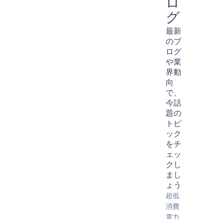
ロ
グ
最新
のブ
ログ
や業
界動
向
で、
今話
題の
トピ
ック
をチ
ェッ
クし
まし
ょう
超低
消費
電力