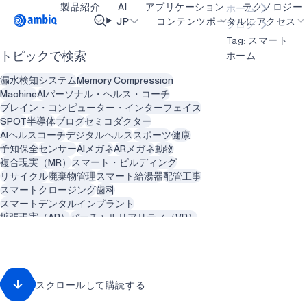
製品紹介
AI
アプリケーション
テクノロジー
ホーム
Video title
JP
コンテンツポータルにアクセス
ブログ
Tag: スマート
ホーム
トピックで検索
ヘルスケア
blueSPOT
OK
漏水検知システム
Memory Compression
インダストリアル・エッジ
graphiqSPOT
Machine
AIパーソナル・ヘルス・コーチ
ブレイン・コンピューター・インターフェイス
スマート・リモコン
neuralSPOT
SPOT
半導体
ブログ
セミコダクター
AIヘルスコーチ
デジタルヘルス
スポーツ
健康
スマートホームとビル
secureSPOT
予知保全
センサー
AIメガネ
ARメガネ
動物
複合現実（MR）
スマート・ビルディング
スマートカード
SPOT
リサイクル
廃棄物管理
スマート給湯器
配管工事
スマートクロージング
歯科
ウェアラブル
turboSPOT
スマートデンタルインプラント
ゲーミング
拡張現実（AR）
バーチャルリアリティ（VR）
メンタルヘルス
歯科医
歯科
ヒアラブル
コンピュータビジョン
人工知能
カメラ
スマートグラス
遠隔患者モニタリング
肺疾患
回転数
再生可能エネルギー
スクロールして購読する
クリーン・エネルギー
持続可能性
農業
ソーラー
アグテック
アグリテック
ゲーミング