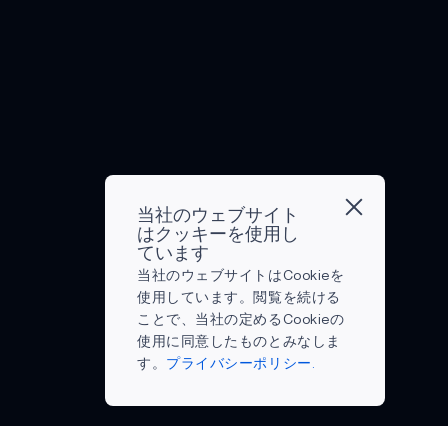
ム
統
て
の
者
同
ワ
合
産
日
が
様
ー
し
業
常
ス
に、
ク
た
を
生
マ
驚
を
携
完
活
ー
き
使
帯
全
に
ト
で
用
機
に
革
ホ
は
し
器
変
命
ー
な
て
で
革
を
ム
い。
い
あ
し
も
テ
ス
当社のウェブサイト
ま
る。
て
た
はクッキーを使用し
ク
マ
す。
従
ています
い
ら
ノ
ー
Renode
来、
当社のウェブサイトはCookieを
る。
し
ロ
ト
は、
テ
使用しています。閲覧を続ける
具
て
ジ
玩
プ
レ
ことで、当社の定めるCookieの
体
い
ー
具
レ
ビ
使用に同意したものとみなしま
的
る。
へ
は、
シ
は
す。
プライバシーポリシー.
に
こ
の
電
リ
ホ
A
は、
れ
投
池
コ
ー
医
ら
資
式
ン
ム
療、
の
を
で、
プ
エ