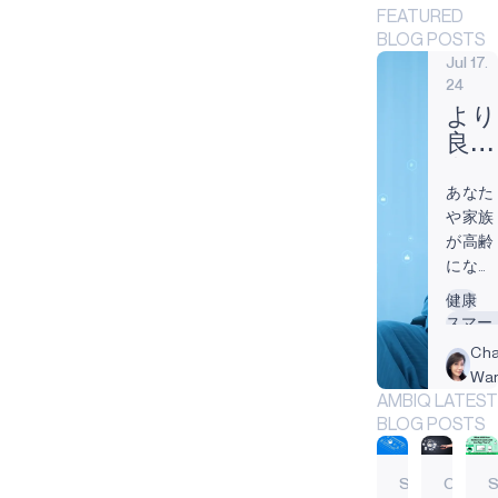
FEATURED
BLOG POSTS
Jul 17.
24
より
良い
老後
あなた
のた
や家族
めの
が高齢
介護
になる
施設
につれ
健康
での
て、老
スマー
AI活
後につ
スマー
Cha
用
いての
ウェア
Wa
問題が
AMBIQ LATEST
出てき
BLOG POSTS
ます。
家族や
Sep
Oct
自分自