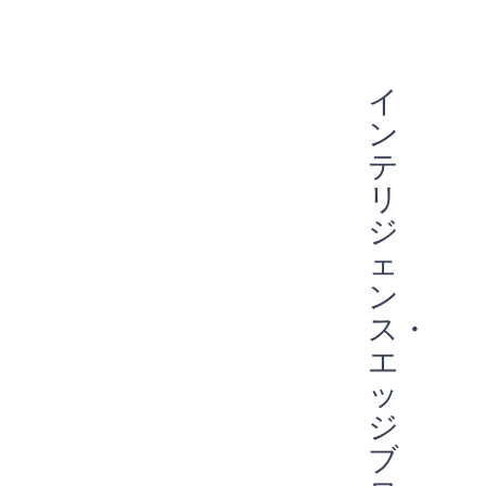
エネルギーハーベスティング
リモコン
スマートバンド
アポロ
パートナーシップ
専門家に聞く
早期発見
指紋
埋め込み
フィットネストラッカー
予防
エッジデバイス
スマートホーム
ウェアラブル
オーディオ
イ
常時接続
スマートカード
スマートウォッチ
声
AI
ン
音声コマンド
エッジAI
エッジ
IIoT
予防メンテナンス
バッテリー駆動
テ
エネルギー効率
バイオメトリック
COVID-19
リ
常に耳を傾ける
Green energy
Sport
ジ
ェ
ン
ス・
エ
ッ
ジ
ブ