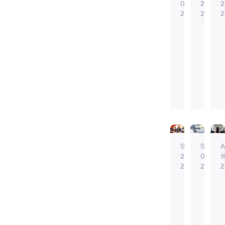
07.
20.
2
身がど
22
21
2
のよう
な介護
Ambiq
ユ
を受け
Apollo4
ニ
られる
Blue
バ
Antmicro
ユ
のか、
の
ー
は
ニ
あるい
Renode
サ
長
バ
は、ど
初
ル・
アポロ
リモコ
年
ー
こに行
エッジデバイ
スマー
A
期
リ
に
サ
5
くの
スマートホー
エッジA
サ
モ
わ
ル
か。
ウェアラブル
バッテ
ポ
コ
た
リ
多くの
エネルギー効
ー
ン
り、
モ
家族に
Sep
Sep
A
ト
の
多
コ
とっ
22.
08.
1
種
ン
て、介
仕
21
21
2
多
は、
護施設
組
高
4
様
そ
は解決
み
齢
子
な
う
策のひ
シ
で
とつで
者
供・
多
市
ス
な
す。
が
若
く
場