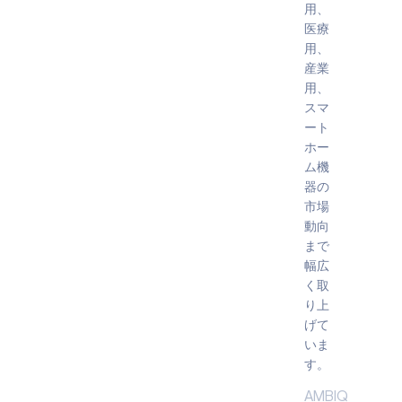
用、
医療
用、
産業
用、
スマ
ート
ホー
ム機
器の
市場
動向
まで
幅広
く取
り上
げて
いま
す。
AMBIQ