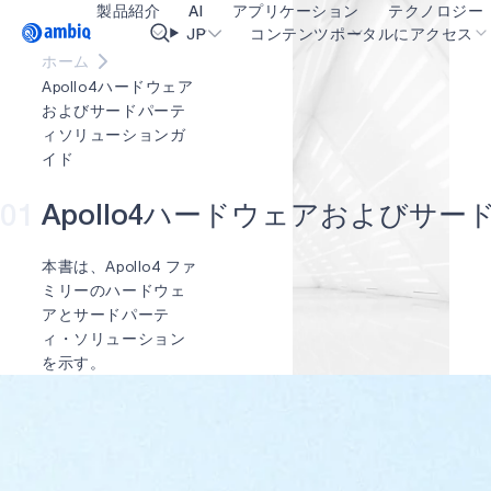
製品紹介
AI
アプリケーション
テクノロジー
Video title
JP
コンテンツポータルにアクセス
ホーム
Apollo4ハードウェアおよびサードパ
Apollo4ハードウェア
ヘルスケア
blueSPOT
OK
およびサードパーテ
ーティソリューションガイドにアク
ィソリューションガ
セスするには、以下のフォームにご
インダストリアル・エッジ
graphiqSPOT
イド
記入の上、送信してください。
スマート・リモコン
neuralSPOT
01
A
p
o
l
l
o
4
ハ
ー
ド
ウ
ェ
ア
お
よ
び
サ
ー
スマートホームとビル
secureSPOT
ファーストネーム
スマートカード
SPOT
本書は、Apollo4 ファ
ミリーのハードウェ
ウェアラブル
turboSPOT
アとサードパーテ
姓
ィ・ソリューション
ゲーミング
を示す。
ヒアラブル
会社名
勤務先メールアドレス