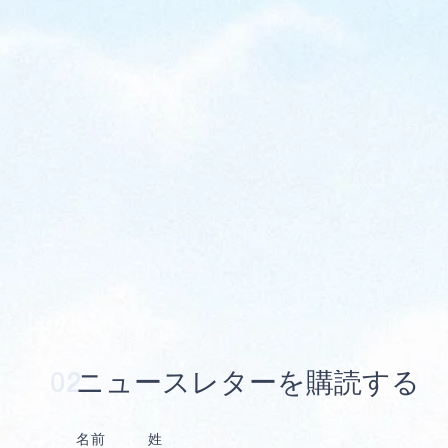
送信
02
ニ
ュ
ー
ス
レ
タ
ー
を
購
読
す
る
名前
姓