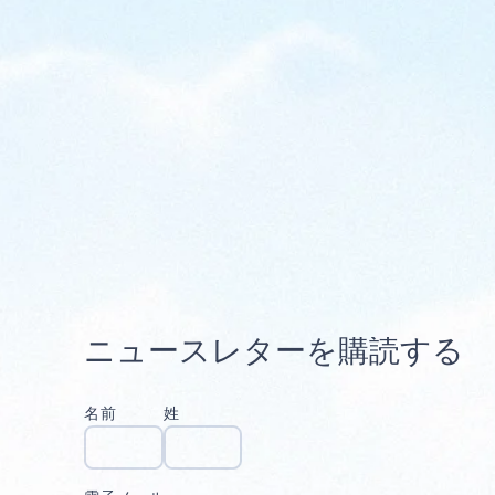
ニ
ュ
ー
ス
レ
タ
ー
を
購
読
す
る
名前
姓