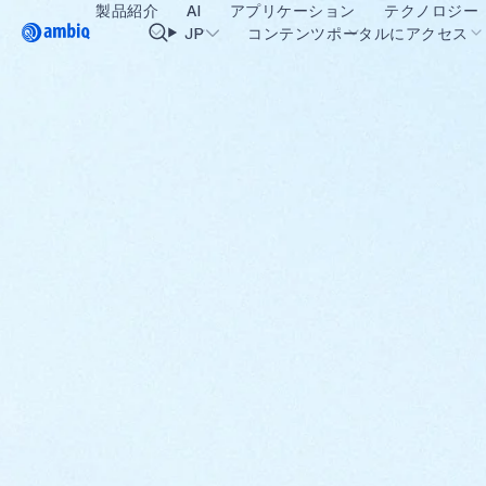
製品紹介
AI
アプリケーション
テクノロジー
Video title
JP
コンテンツポータルにアクセス
ヘルスケア
blueSPOT
OK
インダストリアル・エッジ
graphiqSPOT
スマート・リモコン
neuralSPOT
スマートホームとビル
secureSPOT
スマートカード
SPOT
ウェアラブル
turboSPOT
ゲーミング
ヒアラブル