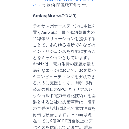
イト
で約1年間視聴可能です。
Ambiq Microについて
テキサス州オースティンに本社を
置くAmbiqは、最も低消費電力の
半導体ソリューションを提供する
ことで、あらゆる場所でAIなどの
インテリジェンスを可能にするこ
とをミッションとしています。
Ambiqは、電力消費の課題が最も
深刻なエッジにおいて、お客様が
AIコンピューティングを実現でき
るように支援します。 特許取得
済みの独自のSPOT®（サブスレ
ッショルド電力最適化技術）を基
盤とする当社の技術革新は、従来
の半導体設計に比べて電力消費を
何倍も改善します。 Ambiqは現
在までに2億9000万台以上のデ
バイスを供給しています。 詳細