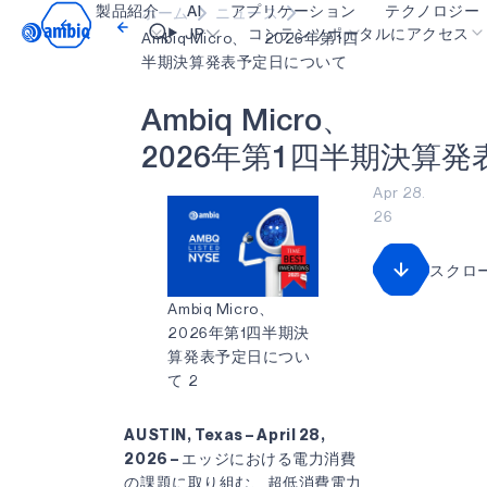
製品紹介
AI
アプリケーション
テクノロジー
ホーム
ニュース
Video title
JP
コンテンツポータルにアクセス
Ambiq Micro、 2026年第1四
半期決算発表予定日について
ヘルスケア
blueSPOT
OK
A
m
b
i
q
M
i
c
r
o
、
インダストリアル・エッジ
graphiqSPOT
2
0
2
6
年
第
1
四
半
期
決
算
発
スマート・リモコン
neuralSPOT
Apr 28.
26
スマートホームとビル
secureSPOT
スマートカード
SPOT
スクロ
ウェアラブル
turboSPOT
Ambiq Micro、
2026年第1四半期決
ゲーミング
算発表予定日につい
て 2
ヒアラブル
AUSTIN, Texas – April 28,
2026 –
エッジにおける電力消費
の課題に取り組む、超低消費電力