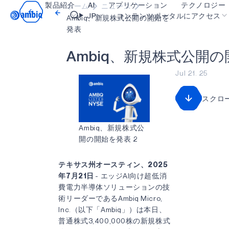
製品紹介
AI
アプリケーション
テクノロジー
ホーム
ニュース
Video title
JP
コンテンツポータルにアクセス
Ambiq、新規株式公開の開始を
発表
ヘルスケア
blueSPOT
OK
A
m
b
i
q
、
新
規
株
式
公
開
の
インダストリアル・エッジ
graphiqSPOT
Jul 21. 25
スマート・リモコン
neuralSPOT
スクロ
スマートホームとビル
secureSPOT
スマートカード
SPOT
Ambiq、新規株式公
開の開始を発表 2
ウェアラブル
turboSPOT
ゲーミング
テキサス州オースティン、2025
年7月21日
- エッジAI向け超低消
ヒアラブル
費電力半導体ソリューションの技
術リーダーであるAmbiq Micro,
Inc.（以下「Ambiq」）は本日、
普通株式3,400,000株の新規株式